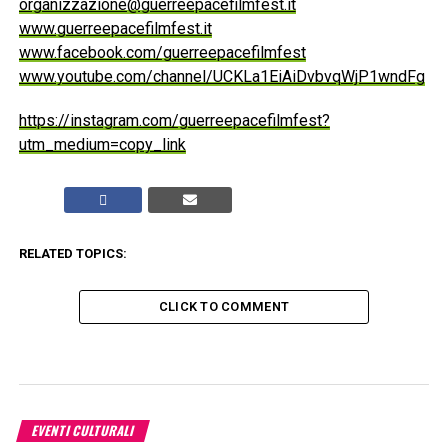
organizzazione@guerreepacefilmfest.it
www.guerreepacefilmfest.it
www.facebook.com/guerreepacefilmfest
www.youtube.com/channel/UCKLa1EiAiDvbvqWjP1wndFg
https://instagram.com/guerreepacefilmfest?
utm_medium=copy_link
RELATED TOPICS:
CLICK TO COMMENT
EVENTI CULTURALI