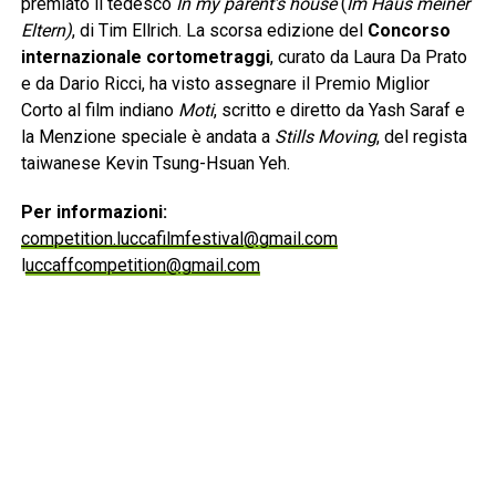
premiato il tedesco
In my parent’s house
(
Im Haus meiner
Eltern)
, di Tim Ellrich. La scorsa edizione del
Concorso
internazionale cortometraggi
, curato da Laura Da Prato
e da Dario Ricci, ha visto assegnare il Premio Miglior
Corto al film indiano
Moti
, scritto e diretto da Yash Saraf e
la Menzione speciale è andata a
Stills Moving
, del regista
taiwanese Kevin Tsung-Hsuan Yeh.
Per informazioni:
competition.luccafilmfestival@gmail.com
l
uccaffcompetition@gmail.com
www.luccafilmfestival.it
RELATED TOPICS:
CLICK TO COMMENT