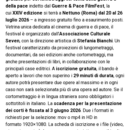
della pace
indetto dal
Guerre & Pace FilmFest
, la
cui
XXIV edizione
si terrà a
Nettuno (Roma) dal 20 al 26
luglio 2026
– a ingresso gratuito fino a esaurimento posti.
Vetrina unica dedicata al cinema di guerra e di pace, il
festival è organizzato dall’
Associazione Culturale
Seven
, con la direzione artistica di
Stefania Bianchi
. Un
festival caratterizzato da proiezioni di lungometraggi,
documentari, da sei edizioni anche cortometraggi, ma
anche presentazioni di libri, in collaborazione con le
principali case editrici. A
iscrizione gratuita
, il bando è
aperto a lavori che non superino i
29 minuti di durata
, ogni
autore potrà presentare due opere al massimo e in ogni
caso non sarà selezionata più di una opera ad autore. Se il
cortometraggio è in lingua straniera sono obbligatori i
sottotitoli in italiano. La
scadenza per la presentazione
dei corti è fissata al 3 giugno 2026
. Due i formati in
richiesti per la selezione: mov o mp4 in HD in
formato
1920×1080. La scheda di iscrizione e i file (video,