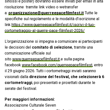
sinossi e poster) dovranno essere inviati per email in alta
risoluzione tramite link video o wetransfer
a:
organizzazione@guerreepacefilmfest.it
Tutte le
specifiche sul regolamento e le modalità d’iscrizione al
link
https://www.guerreepacefilmfest.it/iscrivi-il-tuo-
cortometraggio-al-guerre-pace-filmfest-2026/
L’organizzazione si impegna a comunicare ai partecipanti
le decisioni del
comitato di selezione
, tramite una
comunicazione ufficiale sul
sito
www.guerreepacefilmfest.it
e sulla pagina
facebook
www.facebook.com/guerreepacefilmfest
, entro
il 29 giugno 2026. Tutti i cortometraggi inviati saranno
visionati dalla
direzione del festival, che selezionerà 6
cortometraggi
, poi presentati e proiettati durante le
serate del festival.
Per maggiori informazioni:
Associazione Culturale Seven