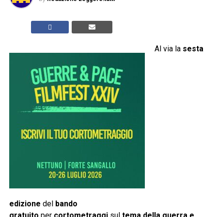
Al via la
sesta
edizione
del
bando
gratuito
per
cortometraggi
sul
tema della guerra e