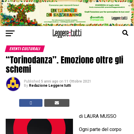
EVENTI CULTURALI
“Torinodanza”. Emozione oltre gli
schemi
Published
5 anni ago
on
11 Ottobre 2021
By
Redazione Leggere:tutti
di LAURA MUSSO
Ogni parte del corpo