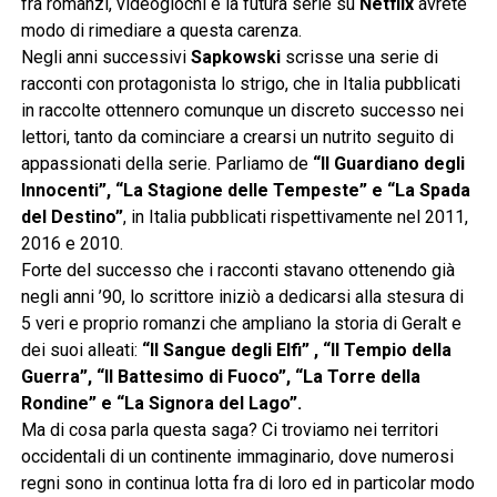
fra romanzi, videogiochi e la futura serie su
Netflix
avrete
modo di rimediare a questa carenza.
Negli anni successivi
Sapkowski
scrisse una serie di
racconti con protagonista lo strigo, che in Italia pubblicati
in raccolte ottennero comunque un discreto successo nei
lettori, tanto da cominciare a crearsi un nutrito seguito di
appassionati della serie. Parliamo de
“Il Guardiano degli
Innocenti”, “La Stagione delle Tempeste” e “La Spada
del Destino”
, in Italia pubblicati rispettivamente nel 2011,
2016 e 2010.
Forte del successo che i racconti stavano ottenendo già
negli anni ’90, lo scrittore iniziò a dedicarsi alla stesura di
5 veri e proprio romanzi che ampliano la storia di Geralt e
dei suoi alleati:
“Il Sangue degli Elfi” , “Il Tempio della
Guerra”, “Il Battesimo di Fuoco”, “La Torre della
Rondine” e “La Signora del Lago”.
Ma di cosa parla questa saga? Ci troviamo nei territori
occidentali di un continente immaginario, dove numerosi
regni sono in continua lotta fra di loro ed in particolar modo