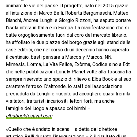
animare le vie del paese. Il progetto, nato nel 2015 grazie
all’intuizione di Marco Belli, Roberta Bergamaschi, Matteo
Bianchi, Andrea Lunghi e Giorgio Rizzoni, ha saputo portare
l’isola intera in Italia e in Europa. La manifestazione che si
batte orgogliosamente fuori dal coro del mercato librario,
ha affollato le due piazze del borgo grazie agli stand delle
case editrici, che nel corso di un decennio hanno superato
il centinaio; basti pensare a Marcos y Marcos, NN,
Mimesis, L’orma, La Vita Felice, Exòrma, Codice sino a Edt
che nelle pubblicazioni Lonely Planet volte alla Toscana ha
sempre riservato uno spazio di rilievo a Elba Book e al suo
carattere ferroso. D’altronde, lo staff dell’associazione
presieduta da Lunghi è riuscito ad accogliere quasi tremila
visitatori, tra turisti incuriositi, lettori forti, ma anche
famiglie del luogo a spasso coi bimbi –
elbabookfestival.com
«Quello che è andato in scena – a detta del direttore
artistico
Belli
durante l’inaugurazione – è il risultato di un