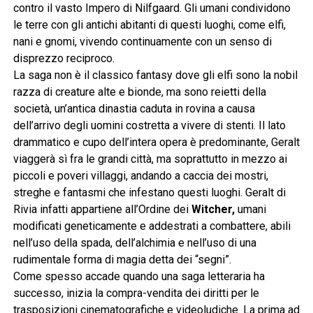
contro il vasto Impero di Nilfgaard. Gli umani condividono
le terre con gli antichi abitanti di questi luoghi, come elfi,
nani e gnomi, vivendo continuamente con un senso di
disprezzo reciproco.
La saga non è il classico fantasy dove gli elfi sono la nobil
razza di creature alte e bionde, ma sono reietti della
società, un’antica dinastia caduta in rovina a causa
dell’arrivo degli uomini costretta a vivere di stenti. Il lato
drammatico e cupo dell’intera opera è predominante, Geralt
viaggerà sì fra le grandi città, ma soprattutto in mezzo ai
piccoli e poveri villaggi, andando a caccia dei mostri,
streghe e fantasmi che infestano questi luoghi. Geralt di
Rivia infatti appartiene all’Ordine dei
Witcher,
umani
modificati geneticamente e addestrati a combattere, abili
nell’uso della spada, dell’alchimia e nell’uso di una
rudimentale forma di magia detta dei “segni”.
Come spesso accade quando una saga letteraria ha
successo, inizia la compra-vendita dei diritti per le
trasposizioni cinematografiche e videoludiche. La prima ad