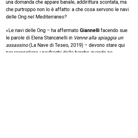
una domanda che appare banale, addirittura scontata, ma
che purtroppo non lo è affatto: a che cosa servono le navi
delle Ong nel Mediterraneo?
«Le navi delle Ong – ha affermato
Giannelli
facendo sue
le parole di Elena Stancanelli in
Venne alla spiaggia un
assassino
(La Nave di Teseo, 2019) – devono stare qui
per raccogliere i naufraghi delle barche quando ne
incontrano. Questa è senza dubbio la prima risposta e
devono arrivare prima della cosiddetta Guardia Costiera
libica per evitare che i naufraghi siano riportati nelle carceri
dalle quali sono scappati. La legge del mare è ferrea e si
basa sul cuore e sul cervello di chi naviga, una barca in
difficoltà va soccorsa». Lo sforzo giornaliero di
Mediterranea lo condividono pure gli uomini e le donne
imbarcati nella Flotilla con un’altra nave in grande difficoltà,
Gaza. Una lingua di terra distrutta, massacrata, dov’è stato
messo in atto, come non esita ad asserire Mantovani, “un
genocidio”. Un racconto, quello che scaturisce dal dialogo