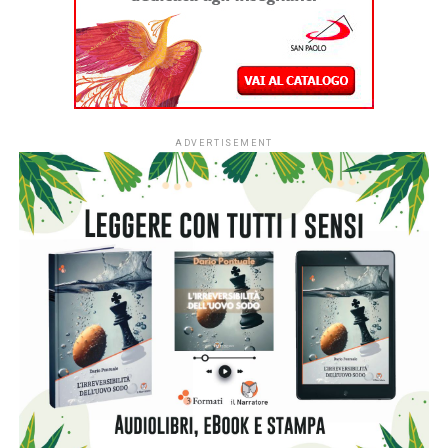
Barretta) sarà disponibile in libreria e store online a partire
dal 17 febbraio. La serie omonima tratta dal romanzo
arriverà su Prime Video il 24 febbraio, con
Christoph Waltz, vincitore di due premi Oscar, come attore
principale. La casa editrice toscana, rilevata da Manlio
Maggioli e diretta da Alessandro Bacci, ha intrapreso
l’importante opera di traduzione di questo scrittore finora
sconosciuto in Italia. Dopo
The revelation
, questo nuovo
titolo e altri ne arriveranno.
Siete pronti per una storia piena di suspense e intrighi?
«The consultant è una pungente satira sul posto di lavoro,
con i tocchi terrificanti che solo Bentley Little sa dare.»
Dopo una fallita fusione la CompWare è nei guai. L’azienda
assume una società di consulenza per rivedere e