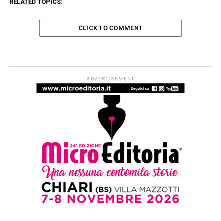
RELATED TOPICS:
CLICK TO COMMENT
HORROR
The consultant, in arrivo il nuovo
romanzo dell’erede di Stephen
King
Published
3 anni ago
on
16 Febbraio 2023
By
Redazione Leggere:tutti