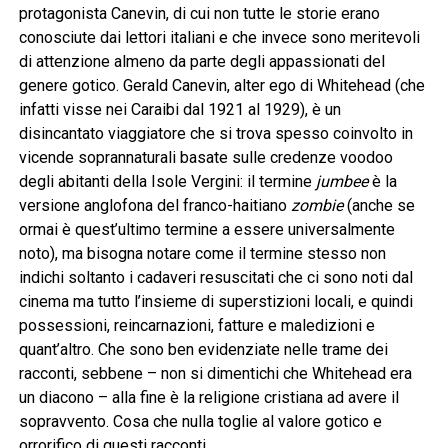
protagonista Canevin, di cui non tutte le storie erano
conosciute dai lettori italiani e che invece sono meritevoli
di attenzione almeno da parte degli appassionati del
genere gotico. Gerald Canevin, alter ego di Whitehead (che
infatti visse nei Caraibi dal 1921 al 1929), è un
disincantato viaggiatore che si trova spesso coinvolto in
vicende soprannaturali basate sulle credenze voodoo
degli abitanti della Isole Vergini: il termine
jumbee
è la
versione anglofona del franco-haitiano
zombie
(anche se
ormai è quest’ultimo termine a essere universalmente
noto), ma bisogna notare come il termine stesso non
indichi soltanto i cadaveri resuscitati che ci sono noti dal
cinema ma tutto l’insieme di superstizioni locali, e quindi
possessioni, reincarnazioni, fatture e maledizioni e
quant’altro. Che sono ben evidenziate nelle trame dei
racconti, sebbene – non si dimentichi che Whitehead era
un diacono – alla fine è la religione cristiana ad avere il
sopravvento. Cosa che nulla toglie al valore gotico e
orrorifico di questi racconti.