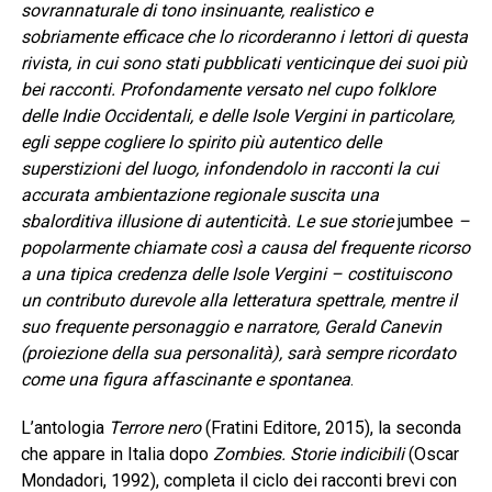
sovrannaturale di tono insinuante, realistico e
sobriamente efficace che lo ricorderanno i lettori di questa
rivista, in cui sono stati pubblicati venticinque dei suoi più
bei racconti. Profondamente versato nel cupo folklore
delle Indie Occidentali, e delle Isole Vergini in particolare,
egli seppe cogliere lo spirito più autentico delle
superstizioni del luogo, infondendolo in racconti la cui
accurata ambientazione regionale suscita una
sbalorditiva illusione di autenticità. Le sue storie
jumbee
–
popolarmente chiamate così a causa del frequente ricorso
a una tipica credenza delle Isole Vergini – costituiscono
un contributo durevole alla letteratura spettrale, mentre il
suo frequente personaggio e narratore, Gerald Canevin
(proiezione della sua personalità), sarà sempre ricordato
come una figura affascinante e spontanea
.
L’antologia
Terrore nero
(Fratini Editore, 2015), la seconda
che appare in Italia dopo
Zombies. Storie indicibili
(Oscar
Mondadori, 1992), completa il ciclo dei racconti brevi con