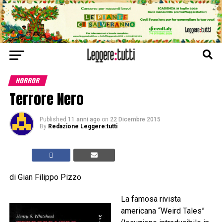
HORROR
Terrore Nero
Published
11 anni ago
on
22 Dicembre 2015
By
Redazione Leggere:tutti
di Gian Filippo Pizzo
La famosa rivista
americana “Weird Tales”