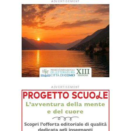
E’ in arrivo il
nuovo romanzo
di quello che è
considerato
l’erede naturale
di Stephen King e
Dean Koonz.
Bentley Little è
maestro
dell’horror
letterario, che
viaggia accanto
ai più grandi
maestri. Per gli
amanti del thriller
aziendale, il
nuovo romanzo
di Bentley Little
The consultant
(Vallecchi Firenze; traduzione di Ariase