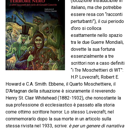
(locuzione intraducibile in
italiano, ma che potrebbe
essere resa con “racconti
perturbanti”), il cui periodo
d’oro si colloca
esattamente nello spazio
tra le due Guerre Mondiali,
dovette la sua fortuna
essenzialmente a tre
scrittori non a caso definiti
“i Tre Moschettieri di WT”:
H.P. Lovecraft, Robert E.
Howard e C.A. Smith. Ebbene, il Quarto Moschettiere, il
D’Artagnan della situazione è sicuramente il reverendo
Henry St. Clair Whitehead (1882-1932), che nonostante la
sua professione di ecclesiastico è passato alla storia
come ottimo scrittore horror. Lo stesso Lovecraft, nel
commemorarlo dopo la sua morte in un articolo sulla
stessa rivista nel 1933, scrive:
è per un genere di narrativa