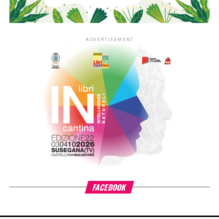
semplificare le pratiche interne. Ma c’è qualcosa di
inquietante nell’eccentrico gentiluomo che arriva per
supervisionare il progetto, il signor Patoff, alto e magro,
con uno strano sorriso che non raggiunge mai i suoi occhi.
Ai primi colloqui il consulente fa domande inappropriate.
Nel tempo acquisisce potere, sembra dirigere l’intera
azienda. Apporta modifiche arbitrarie e invasive ai
protocolli. Posiziona telecamere nell’edificio rendendo
tutti paranoici. Chiama i dipendenti a ogni ora della notte,
visita le loro case, minaccia le famiglie. Le persone che
sfidano Patoff vengono licenziate… o peggio. Presto si
rendono conto che non stanno solo combattendo per il loro
lavoro, ma per le loro vite.
Bentley Little
(nato nel 1960 a Mesa, Arizona) è un autore
americano di numerosi romanzi horror. Scoperto da Dean
Koontz, dal 1990 pubblica in
media un libro all’anno, evita la pubblicità e raramente fa