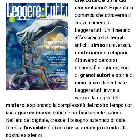
Che cosa c’è oltre ciò
che vediamo?
È questa la
domanda che attraversa il
nuovo numero di
Leggere:tutti. Un itinerario
affascinante tra
templi
antichi,
simboli
universali,
esoterismo
e
religioni
.
Attraverso percorsi
bibliografici rigorosi, voci
di
grandi autori
e storie di
minoranze
dimenticate,
Leggere:tutti invita a
varcare la soglia del
mistero
, esplorando la complessità del nostro tempo con
uno
sguardo nuovo
, critico e profondamente curioso.
Nell’era del digitale, cresce il bisogno autentico di dare
forma all’
invisibile
e di cercare un
senso profondo
alla
nostra esistenza.