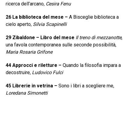
ricerca dell’arcano,
Cesira Fenu
26
La biblioteca del mese
–
A Bisceglie biblioteca a
cielo aperto,
Silvia Scapinelli
29
Zibaldone – Libro del mese
Il treno di mezzanotte
,
una favola contemporanea sulle seconde possibilità,
Maria Rosaria Grifone
44
Approcci e riletture
–
Quando la filosofia impara a
decostruire,
Ludovico Fulci
45
Librerie in vetrina
–
Sono i libri a scegliere me,
Loredana Simonetti
46
Vetrina narrativa
–
Tutto può la parola,
Edoardo
Monti
48
Vetrina saggi
–
Immaginare il futuro, riordinare il
passato,
Gianni Maritati