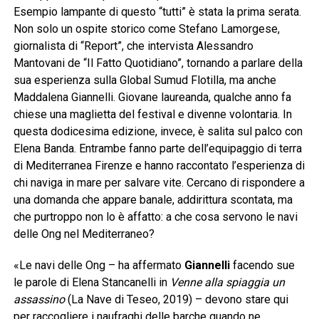
Esempio lampante di questo “tutti” è stata la prima serata.
Non solo un ospite storico come Stefano Lamorgese,
giornalista di “Report”, che intervista Alessandro
Mantovani de “Il Fatto Quotidiano”, tornando a parlare della
sua esperienza sulla Global Sumud Flotilla, ma anche
Maddalena Giannelli. Giovane laureanda, qualche anno fa
chiese una maglietta del festival e divenne volontaria. In
questa dodicesima edizione, invece, è salita sul palco con
Elena Banda. Entrambe fanno parte dell’equipaggio di terra
di Mediterranea Firenze e hanno raccontato l’esperienza di
chi naviga in mare per salvare vite. Cercano di rispondere a
una domanda che appare banale, addirittura scontata, ma
che purtroppo non lo è affatto: a che cosa servono le navi
delle Ong nel Mediterraneo?
«Le navi delle Ong – ha affermato
Giannelli
facendo sue
le parole di Elena Stancanelli in
Venne alla spiaggia un
assassino
(La Nave di Teseo, 2019) – devono stare qui
per raccogliere i naufraghi delle barche quando ne