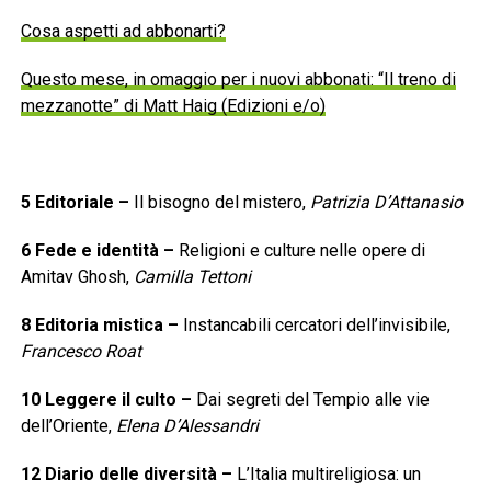
Cosa aspetti ad abbonarti?
Questo mese, in omaggio per i nuovi abbonati: “Il treno di
mezzanotte” di Matt Haig (Edizioni e/o)
5
Editoriale
–
Il bisogno del mistero,
Patrizia D’Attanasio
6
Fede e identità
–
Religioni e culture nelle opere di
Amitav Ghosh,
Camilla Tettoni
8
Editoria mistica
–
Instancabili cercatori dell’invisibile,
Francesco Roat
10
Leggere il culto
–
Dai segreti del Tempio alle vie
dell’Oriente,
Elena D’Alessandri
12
Diario delle diversità
–
L’Italia multireligiosa: un