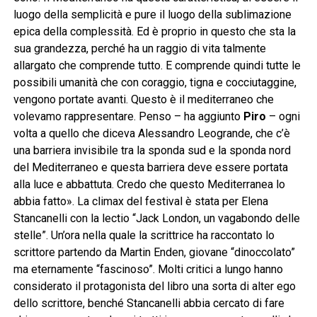
luogo della semplicità e pure il luogo della sublimazione
epica della complessità. Ed è proprio in questo che sta la
sua grandezza, perché ha un raggio di vita talmente
allargato che comprende tutto. E comprende quindi tutte le
possibili umanità che con coraggio, tigna e cocciutaggine,
vengono portate avanti. Questo è il mediterraneo che
volevamo rappresentare. Penso – ha aggiunto
Piro
– ogni
volta a quello che diceva Alessandro Leogrande, che c’è
una barriera invisibile tra la sponda sud e la sponda nord
del Mediterraneo e questa barriera deve essere portata
alla luce e abbattuta. Credo che questo Mediterranea lo
abbia fatto». La climax del festival è stata per Elena
Stancanelli con la lectio “Jack London, un vagabondo delle
stelle”. Un’ora nella quale la scrittrice ha raccontato lo
scrittore partendo da Martin Enden, giovane “dinoccolato”
ma eternamente “fascinoso”. Molti critici a lungo hanno
considerato il protagonista del libro una sorta di alter ego
dello scrittore, benché Stancanelli abbia cercato di fare