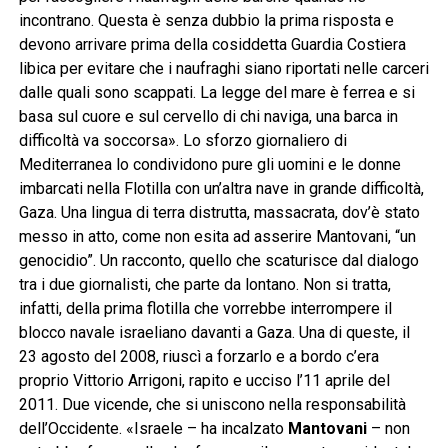
incontrano. Questa è senza dubbio la prima risposta e
devono arrivare prima della cosiddetta Guardia Costiera
libica per evitare che i naufraghi siano riportati nelle carceri
dalle quali sono scappati. La legge del mare è ferrea e si
basa sul cuore e sul cervello di chi naviga, una barca in
difficoltà va soccorsa». Lo sforzo giornaliero di
Mediterranea lo condividono pure gli uomini e le donne
imbarcati nella Flotilla con un’altra nave in grande difficoltà,
Gaza. Una lingua di terra distrutta, massacrata, dov’è stato
messo in atto, come non esita ad asserire Mantovani, “un
genocidio”. Un racconto, quello che scaturisce dal dialogo
tra i due giornalisti, che parte da lontano. Non si tratta,
infatti, della prima flotilla che vorrebbe interrompere il
blocco navale israeliano davanti a Gaza. Una di queste, il
23 agosto del 2008, riuscì a forzarlo e a bordo c’era
proprio Vittorio Arrigoni, rapito e ucciso l’11 aprile del
2011. Due vicende, che si uniscono nella responsabilità
dell’Occidente. «Israele – ha incalzato
Mantovani
– non