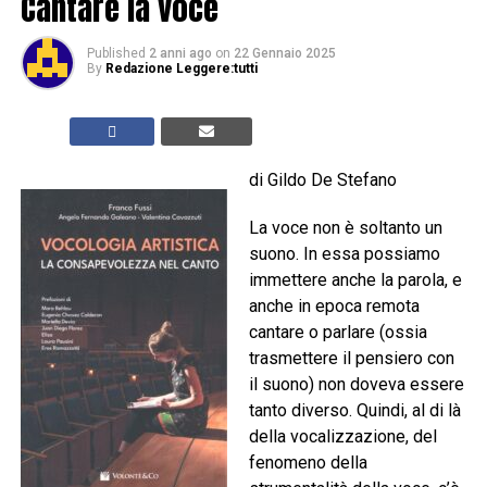
Cantare la voce
Published
2 anni ago
on
22 Gennaio 2025
By
Redazione Leggere:tutti
di Gildo De Stefano
La voce non è soltanto un
suono. In essa possiamo
immettere anche la parola, e
anche in epoca remota
cantare o parlare (ossia
trasmettere il pensiero con
il suono) non doveva essere
tanto diverso. Quindi, al di là
della vocalizzazione, del
fenomeno della