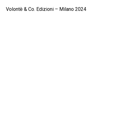
Volontè & Co. Edizioni – Milano 2024
pagg. 97 – €. 17,95
RELATED TOPICS:
CLICK TO COMMENT
MUSICA
Cher, il memoir. Parte prima
Published
2 anni ago
on
13 Gennaio 2025