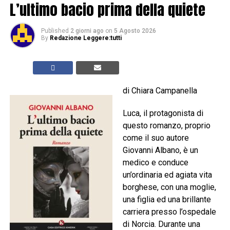
L’ultimo bacio prima della quiete
Published
2 giorni ago
on
5 Agosto 2026
By
Redazione Leggere:tutti
di Chiara Campanella
Luca, il protagonista di
questo romanzo, proprio
come il suo autore
Giovanni Albano, è un
medico e conduce
un’ordinaria ed agiata vita
borghese, con una moglie,
una figlia ed una brillante
carriera presso l’ospedale
di Norcia. Durante una