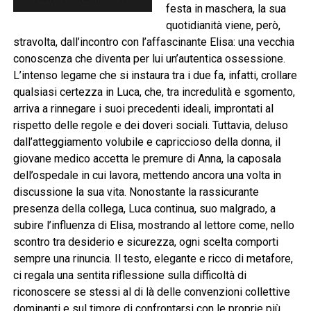
festa in maschera, la sua
quotidianità viene, però,
stravolta, dall’incontro con l’affascinante Elisa: una vecchia
conoscenza che diventa per lui un’autentica ossessione.
L’intenso legame che si instaura tra i due fa, infatti, crollare
qualsiasi certezza in Luca, che, tra incredulità e sgomento,
arriva a rinnegare i suoi precedenti ideali, improntati al
rispetto delle regole e dei doveri sociali. Tuttavia, deluso
dall’atteggiamento volubile e capriccioso della donna, il
giovane medico accetta le premure di Anna, la caposala
dell’ospedale in cui lavora, mettendo ancora una volta in
discussione la sua vita. Nonostante la rassicurante
presenza della collega, Luca continua, suo malgrado, a
subire l’influenza di Elisa, mostrando al lettore come, nello
scontro tra desiderio e sicurezza, ogni scelta comporti
sempre una rinuncia. Il testo, elegante e ricco di metafore,
ci regala una sentita riflessione sulla difficoltà di
riconoscere se stessi al di là delle convenzioni collettive
dominanti e sul timore di confrontarsi con le proprie più