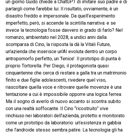
un giorno Guido chiede a ChatGPT di imitare suo padre e di
parlargli come farebbe lui. Il risultato, ovviamente, è un
disastro freddo e impersonale. Da quell’esperimento
imperfetto, però, si accende la scintilla narrativa: e se
invece la tecnologia fosse davvero in grado di farlo? Nel
romanzo, ambientato nel 2028, a undici anni dalla
scomparsa di Cino, la risposta la dà la Vitali Future,
un’azienda che inserisce un’AI evoluta dentro un corpo
antropomorfo perfetto, un ‘fenice’. Il prototipo di punta è
proprio Tortorella. Per Diego, il protagonista quasi
cinquantenne che cerca di restare a galla tra un matrimonio
finito e due figlie adolescenti, rivedere quel viso,
riascoltare quella voce e ritrovare quelle movenze è una
tentazione a cui è impossibile opporre una logica ferrea.
Ma il sogno di averlo di nuovo accanto si scontra subito
con una realtà soffocante. Il Cino “ricostruito” vive
rinchiuso nei laboratori dell’azienda, protetto e monitorato
come un prototipo da laboratorio: un’esistenza in gabbia
che l’androide stesso sembra patire. La tecnologia gli ha