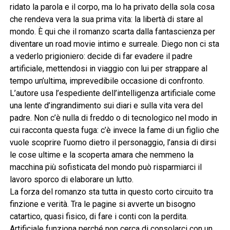
ridato la parola e il corpo, ma lo ha privato della sola cosa
che rendeva vera la sua prima vita: la libertà di stare al
mondo. È qui che il romanzo scarta dalla fantascienza per
diventare un road movie intimo e surreale. Diego non ci sta
a vederlo prigioniero: decide di far evadere il padre
artificiale, mettendosi in viaggio con lui per strappare al
tempo un’ultima, imprevedibile occasione di confronto.
L’autore usa l’espediente dell’intelligenza artificiale come
una lente d’ingrandimento sui diari e sulla vita vera del
padre. Non c’è nulla di freddo o di tecnologico nel modo in
cui racconta questa fuga: c’è invece la fame di un figlio che
vuole scoprire l’uomo dietro il personaggio, l’ansia di dirsi
le cose ultime e la scoperta amara che nemmeno la
macchina più sofisticata del mondo può risparmiarci il
lavoro sporco di elaborare un lutto.
La forza del romanzo sta tutta in questo corto circuito tra
finzione e verità. Tra le pagine si avverte un bisogno
catartico, quasi fisico, di fare i conti con la perdita.
Artificiale funziona perché non cerca di consolarci con un