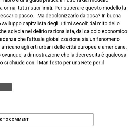
l libro è una guida pratica all’ uscita dal modello
ormai tutti i suoi limiti. Per superare questo modello la
ecessario passo. Ma decolonizzarlo da cosa? In buona
 sviluppo capitalista degli ultimi secoli: dal mito dello
 che scivola nel delirio razionalista, dal calcolo economico
credenza che l’attuale globalizzazione sia un fenomeno
africano agli orti urbani delle città europee e americane,
ono ovunque, a dimostrazione che la decrescita è qualcosa
ro si chiude con il Manifesto per una Rete per il
CK TO COMMENT