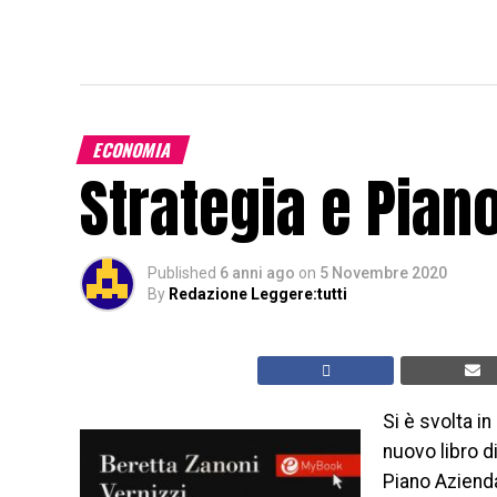
ECONOMIA
Strategia e Pian
Published
6 anni ago
on
5 Novembre 2020
By
Redazione Leggere:tutti
Si è svolta in
nuovo libro d
Piano Azienda