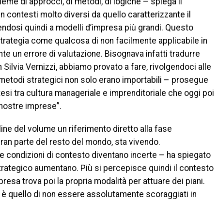
sieme di approcci, di metodi, di logiche – spiega il
 contesti molto diversi da quello caratterizzante il
ndosi quindi a modelli d’impresa più grandi. Questo
strategia come qualcosa di non facilmente applicabile in
e un errore di valutazione. Bisognava infatti tradurre
Silvia Vernizzi, abbiamo provato a fare, rivolgendoci alle
metodi strategici non solo erano importabili – prosegue
esi tra cultura manageriale e imprenditoriale che oggi poi
 nostre imprese”.
ne del volume un riferimento diretto alla fase
an parte del resto del mondo, sta vivendo.
e condizioni di contesto diventano incerte – ha spiegato
strategico aumentano. Più si percepisce quindi il contesto
presa trova poi la propria modalità per attuare dei piani.
 è quello di non essere assolutamente scoraggiati in