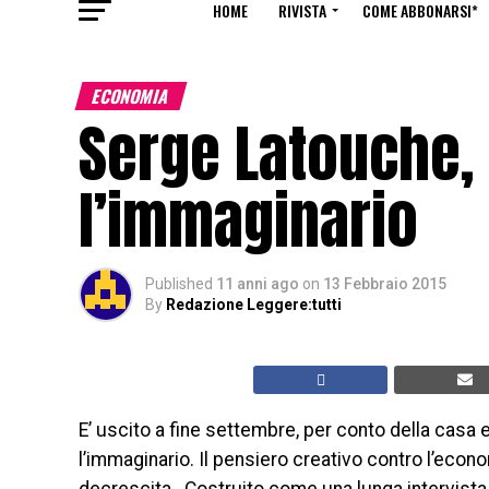
HOME
RIVISTA
COME ABBONARSI*
ECONOMIA
Serge Latouche,
l’immaginario
Published
11 anni ago
on
13 Febbraio 2015
By
Redazione Leggere:tutti
E’ uscito a fine settembre, per conto della casa e
l’immaginario. Il pensiero creativo contro l’econ