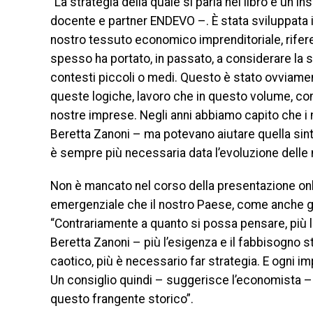
“La strategia della quale si parla nel libro è un in
docente e partner ENDEVO –. È stata sviluppata in
nostro tessuto economico imprenditoriale, rifere
spesso ha portato, in passato, a considerare la 
contesti piccoli o medi. Questo è stato ovviament
queste logiche, lavoro che in questo volume, con 
nostre imprese. Negli anni abbiamo capito che i 
Beretta Zanoni – ma potevano aiutare quella sint
è sempre più necessaria data l’evoluzione delle
Non è mancato nel corso della presentazione onli
emergenziale che il nostro Paese, come anche gr
“Contrariamente a quanto si possa pensare, più l
Beretta Zanoni – più l’esigenza e il fabbisogno 
caotico, più è necessario far strategia. E ogni im
Un consiglio quindi – suggerisce l’economista –
questo frangente storico”.