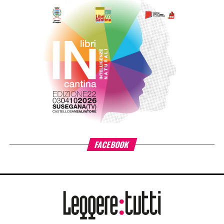
animazione e al fumetto
”.
La serata proseguirà con l’incontro con il
fumettista
Gianmarco Fumasoli
. sceneggiatore ed
editore della casa editrice fumettistica
Bugs Comics
. Si
parlerà di cinema e fumetto, con la proiezione di trailer
realizzati in animazione degli albi della serie horror a
fumetti
Samuel Stern
.
Domenica 25 luglio
“
Serata di chiusura
”.
Dopo la
premiazione dei cortometraggi vincitori
dei
premi del pubblico, sarà proiettato il film
Real! A
ghostbuster tale
e, dopo la proiezione, si svolgerà un
Incontro con il regista
Edoardo Stoppacciaro
e con gli
attori.