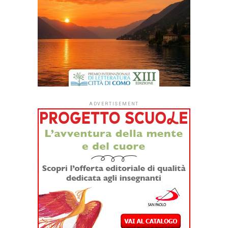
il
Comune di Colonna
, e
con il sostegno
della
Comunità Montana
– Distretto Economia
Civile
– e della
Pro Loco
di Colonna
, si svolgerà il
“
Festival del Cinema
” di
Colonna.
Il pubblico potrà partecipare, nel Parco Tofanelli di
Colonna, a quattro immodeste serate riservate al
cortometraggio.
Il Festival si produrrà in una rassegna di cortometraggi
alcuni dei quali parteciperanno a una selezione destinata
alla premiazione dei vincitori.
Giovedi 22 luglio
“
Il Cinema racconta
”.