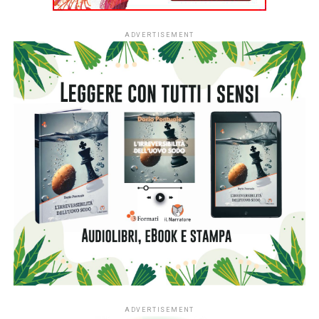
Sarà proiettato il documentario del regista
Daniele
Tullio
My favorite things
prodotto dal
Photo Club
Controluce
di Monte Compatri in collaborazione con
La
Voce in Maschera
,
Iustumò
e
The Zoom Room
. Il
documentario ha vinto il premio come miglior trailer
al
Praga International Film Festival
e il premio come
miglior documentario in India al
Virgin Spring Cinefest
.
Dopo altre selezioni in Slovacchia, Italia e Gran Bretagna, il
documentario è stato selezionato allo
Standalone Film
Festival & Awards
di LosAngeles.
Saranno proiettati tre cortometraggi riguardanti tematiche
sociali (omofobia, caporalato/integrazione, sindrome di
hikikomori). Saranno presenti alcune associazioni del
territorio per animare un dibattito.
Venerdì 23 luglio
“
Proiezioni cortometraggi in
concorso
”.
Sabato 24 luglio
“
Serata dedicata al cinema di