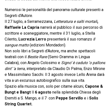
Numerosi le personalità del panorama culturale presenti a
Segreti d’Autore.
Il 27 luglio, a Serramezzana,
Letteratura e salti mortali
,
Raffaele La Capria
narrerà al pubblico il suo percorso di
scrittore e sceneggiatore, mentre il 31 luglio, a Stella
Cilento,
Lucrezia Lerro
presenterà il suo romanzo
Il
sangue matto
(edizioni Mondadori).
Non solo libri a Segreti d’Autore
,
ma anche spettacoli
teatrali con
il
Bestie Rare
(Semi-Dramma in Lingua
Calabra), con Angelo Colosimo e
Signo’ è caduto ‘o pallone
dint’ ‘a terra,
interpretato da Claudio Di Palma, Enzo Mirone
e Massimiliano Sacchi. Il 3 agosto invece Lello Arena darà
vita a un excursus autobiografico sulla sua vita.
Spazio alla musica con, solo per citarne alcuni,
Capone &
Bungt e Bangt
Il
6 agosto
nella splendida Chiesa degli
Eremiti a S. Mango, e il 7 con
Peppe Servillo
e i
Solis
String Quartet.