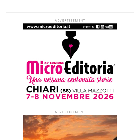
CINEMA
Festival del cinema “Corto
Colonna”
Published
5 anni ago
on
19 Luglio 2021
By
Redazione Leggere:tutti
Dal 22 al 25 luglio 2021
alle ore 21
, a cura
dell’Associazione
Culturale
Photo Club
Controluce APS
, in
collaborazione con