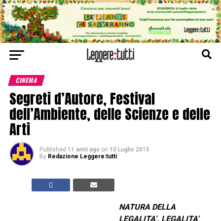
CINEMA
Segreti d’Autore, Festival
dell’Ambiente, delle Scienze e delle
Arti
Published
11 anni ago
on
10 Luglio 2015
By
Redazione Leggere:tutti
NATURA DELLA
LEGALITA’. LEGALITA’