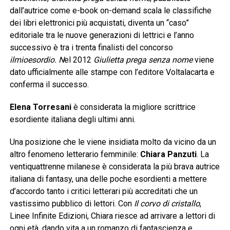
dall’autrice come e-book on-demand scala le classifiche
dei libri elettronici più acquistati, diventa un “caso”
editoriale tra le nuove generazioni di lettrici e l’anno
successivo è tra i trenta finalisti del concorso
ilmioesordio. N
el 2012
Giulietta prega senza nome
viene
dato ufficialmente alle stampe con l’editore Voltalacarta e
conferma il successo.
Elena Torresani
è considerata la migliore scrittrice
esordiente italiana degli ultimi anni.
Una posizione che le viene insidiata molto da vicino da un
altro fenomeno letterario femminile:
Chiara Panzuti
. La
ventiquattrenne milanese è considerata la più brava autrice
italiana di fantasy, una delle poche esordienti a mettere
d’accordo tanto i critici letterari più accreditati che un
vastissimo pubblico di lettori. Con
Il corvo di cristallo
,
Linee Infinite Edizioni,
Chiara riesce ad arrivare a lettori di
ogni età, dando vita a un romanzo di fantascienza e