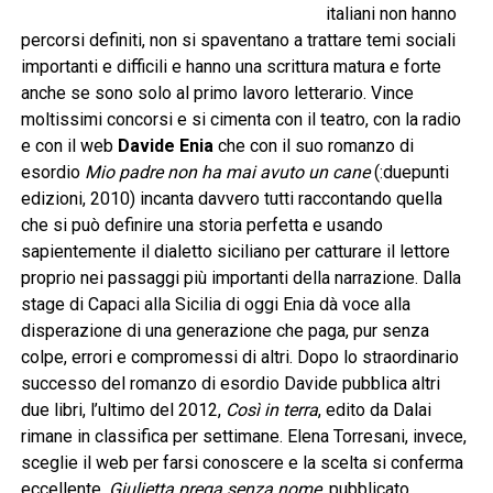
italiani non hanno
percorsi definiti, non si spaventano a trattare temi sociali
importanti e difficili e hanno una scrittura matura e forte
anche se sono solo al primo lavoro letterario. Vince
moltissimi concorsi e si cimenta con il teatro, con la radio
e con il web
Davide Enia
che con il suo romanzo di
esordio
Mio padre non ha mai avuto un cane
(:duepunti
edizioni, 2010) incanta davvero tutti raccontando quella
che si può definire una storia perfetta e usando
sapientemente il dialetto siciliano per catturare il lettore
proprio nei passaggi più importanti della narrazione. Dalla
stage di Capaci alla Sicilia di oggi Enia dà voce alla
disperazione di una generazione che paga, pur senza
colpe, errori e compromessi di altri. Dopo lo straordinario
successo del romanzo di esordio Davide pubblica altri
due libri, l’ultimo del 2012,
Così in terra
, edito da Dalai
rimane in classifica per settimane. Elena Torresani, invece,
sceglie il web per farsi conoscere e la scelta si conferma
eccellente,
Giulietta prega senza nome
, pubblicato