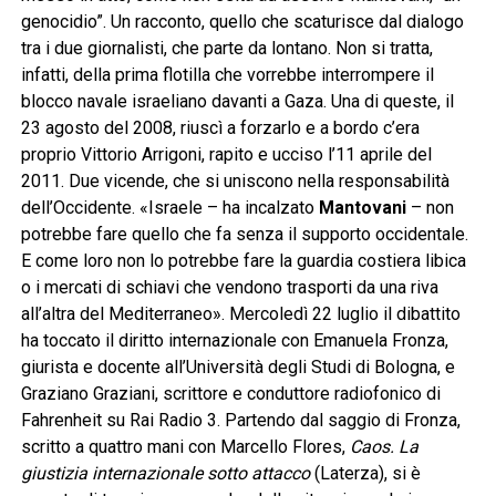
genocidio”. Un racconto, quello che scaturisce dal dialogo
tra i due giornalisti, che parte da lontano. Non si tratta,
infatti, della prima flotilla che vorrebbe interrompere il
blocco navale israeliano davanti a Gaza. Una di queste, il
23 agosto del 2008, riuscì a forzarlo e a bordo c’era
proprio Vittorio Arrigoni, rapito e ucciso l’11 aprile del
2011. Due vicende, che si uniscono nella responsabilità
dell’Occidente. «Israele – ha incalzato
Mantovani
– non
potrebbe fare quello che fa senza il supporto occidentale.
E come loro non lo potrebbe fare la guardia costiera libica
o i mercati di schiavi che vendono trasporti da una riva
all’altra del Mediterraneo». Mercoledì 22 luglio il dibattito
ha toccato il diritto internazionale con Emanuela Fronza,
giurista e docente all’Università degli Studi di Bologna, e
Graziano Graziani, scrittore e conduttore radiofonico di
Fahrenheit su Rai Radio 3. Partendo dal saggio di Fronza,
scritto a quattro mani con Marcello Flores,
Caos. La
giustizia internazionale sotto attacco
(Laterza), si è