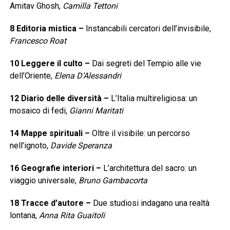
Amitav Ghosh,
Camilla Tettoni
8
Editoria mistica
–
Instancabili cercatori dell’invisibile,
Francesco Roat
10
Leggere il culto
–
Dai segreti del Tempio alle vie
dell’Oriente,
Elena D’Alessandri
12
Diario delle diversità
–
L’Italia multireligiosa: un
mosaico di fedi,
Gianni Maritati
14
Mappe spirituali
–
Oltre il visibile: un percorso
nell’ignoto,
Davide Speranza
16
Geografie interiori
–
L’architettura del sacro: un
viaggio universale,
Bruno Gambacorta
18
Tracce d’autore
–
Due studiosi indagano una realtà
lontana,
Anna Rita Guaitoli