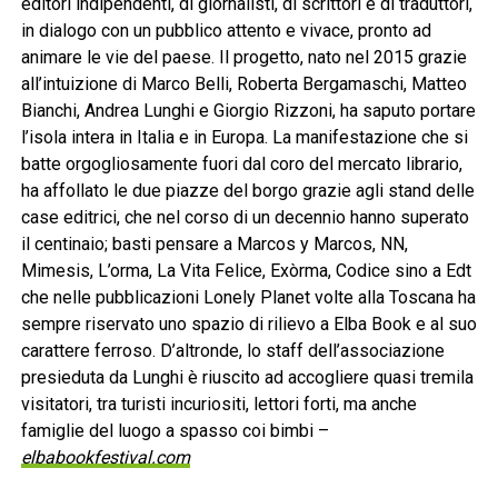
editori indipendenti, di giornalisti, di scrittori e di traduttori,
in dialogo con un pubblico attento e vivace, pronto ad
animare le vie del paese. Il progetto, nato nel 2015 grazie
all’intuizione di Marco Belli, Roberta Bergamaschi, Matteo
Bianchi, Andrea Lunghi e Giorgio Rizzoni, ha saputo portare
l’isola intera in Italia e in Europa. La manifestazione che si
batte orgogliosamente fuori dal coro del mercato librario,
ha affollato le due piazze del borgo grazie agli stand delle
case editrici, che nel corso di un decennio hanno superato
il centinaio; basti pensare a Marcos y Marcos, NN,
Mimesis, L’orma, La Vita Felice, Exòrma, Codice sino a Edt
che nelle pubblicazioni Lonely Planet volte alla Toscana ha
sempre riservato uno spazio di rilievo a Elba Book e al suo
carattere ferroso. D’altronde, lo staff dell’associazione
presieduta da Lunghi è riuscito ad accogliere quasi tremila
visitatori, tra turisti incuriositi, lettori forti, ma anche
famiglie del luogo a spasso coi bimbi –
elbabookfestival.com