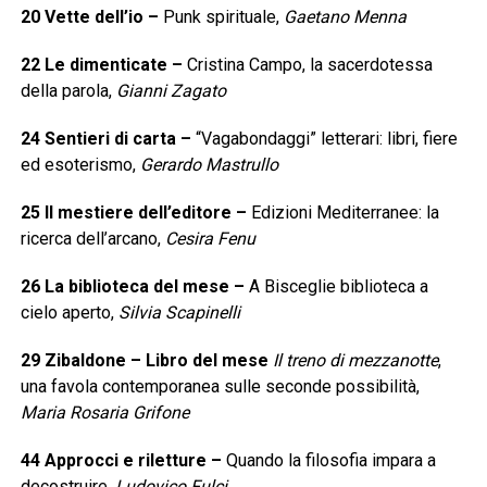
20
Vette dell’io
–
Punk spirituale,
Gaetano Menna
22
Le dimenticate
–
Cristina Campo, la sacerdotessa
della parola,
Gianni Zagato
24
Sentieri di carta
–
“Vagabondaggi” letterari: libri, fiere
ed esoterismo,
Gerardo Mastrullo
25
Il mestiere dell’editore
–
Edizioni Mediterranee: la
ricerca dell’arcano,
Cesira Fenu
26
La biblioteca del mese
–
A Bisceglie biblioteca a
cielo aperto,
Silvia Scapinelli
29
Zibaldone – Libro del mese
Il treno di mezzanotte
,
una favola contemporanea sulle seconde possibilità,
Maria Rosaria Grifone
44
Approcci e riletture
–
Quando la filosofia impara a
decostruire,
Ludovico Fulci