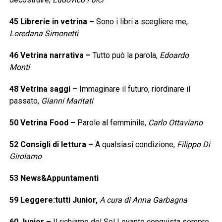
45
Librerie in vetrina
–
Sono i libri a scegliere me,
Loredana Simonetti
46
Vetrina narrativa
–
Tutto può la parola,
Edoardo
Monti
48
Vetrina saggi
–
Immaginare il futuro, riordinare il
passato,
Gianni Maritati
50
Vetrina Food
–
Parole al femminile,
Carlo Ottaviano
52
Consigli di lettura
–
A qualsiasi condizione,
Filippo Di
Girolamo
53
News&Appuntamenti
59
Leggere:tutti Junior,
A cura di Anna Garbagna
60
Junior
–
Il richiamo del Sol Levante conquista sempre