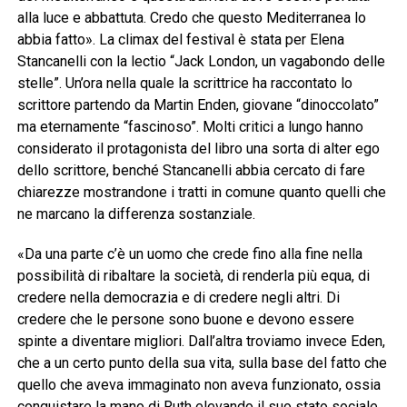
alla luce e abbattuta. Credo che questo Mediterranea lo
abbia fatto». La climax del festival è stata per Elena
Stancanelli con la lectio “Jack London, un vagabondo delle
stelle”. Un’ora nella quale la scrittrice ha raccontato lo
scrittore partendo da Martin Enden, giovane “dinoccolato”
ma eternamente “fascinoso”. Molti critici a lungo hanno
considerato il protagonista del libro una sorta di alter ego
dello scrittore, benché Stancanelli abbia cercato di fare
chiarezze mostrandone i tratti in comune quanto quelli che
ne marcano la differenza sostanziale.
«Da una parte c’è un uomo che crede fino alla fine nella
possibilità di ribaltare la società, di renderla più equa, di
credere nella democrazia e di credere negli altri. Di
credere che le persone sono buone e devono essere
spinte a diventare migliori. Dall’altra troviamo invece Eden,
che a un certo punto della sua vita, sulla base del fatto che
quello che aveva immaginato non aveva funzionato, ossia
conquistare la mano di Ruth elevando il suo stato sociale