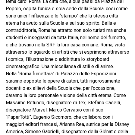
tema caro: Roma. La città che, a due passi da Piazza del
Popolo, ospita l’unica e sola sede della Scuola, così come
sono unici l’influenza e lo “stampo” che la stessa città
eterna ha avuto sulla Scuola e sul suo spirito. Bella e
contraddittoria, Roma ha attratto non solo turisti ma anche
studenti e insegnanti da tutta Italia, nel nome del fumetto,
e che trovano nella SRF la loro casa comune. Roma, vista
attraverso lo sguardo di artisti che si esprimono attraverso
i comics, l’illustrazione o addirittura lo storyboard
cinematografico. Una miscellanea di stili e di anime.
Nella “Roma fumettara” di Palazzo delle Esposizioni
saranno esposte le opere di autori, tutti rigorosamente
docenti o ex allievi della Scuola che, per l’occasione,
daranno la loro personale visione della città eterna. Come
Massimo Rotundo, disegnatore di Tex, Stefano Caselli,
disegnatore Marvel, Marco Gervasio con il suo
“PaperTotti”, Eugenio Sicomoro, che collabora con i
maggiori editori francesi, Arianna Rea, autrice per la Disney
America, Simone Gabrielli, disegnatore della Glénat e della