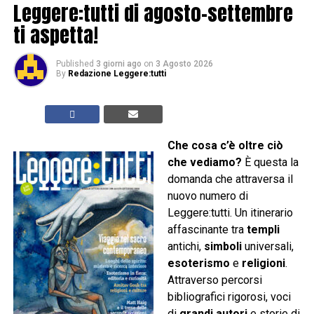
Leggere:tutti di agosto-settembre
ti aspetta!
Published
3 giorni ago
on
3 Agosto 2026
By
Redazione Leggere:tutti
Che cosa c’è oltre ciò
che vediamo?
È questa la
domanda che attraversa il
nuovo numero di
Leggere:tutti. Un itinerario
affascinante tra
templi
antichi,
simboli
universali,
esoterismo
e
religioni
.
Attraverso percorsi
bibliografici rigorosi, voci
di
grandi autori
e storie di