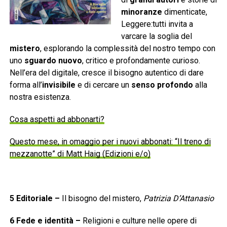
minoranze
dimenticate,
Leggere:tutti invita a
varcare la soglia del
mistero
, esplorando la complessità del nostro tempo con
uno
sguardo nuovo
, critico e profondamente curioso.
Nell’era del digitale, cresce il bisogno autentico di dare
forma all’
invisibile
e di cercare un
senso profondo
alla
nostra esistenza.
Cosa aspetti ad abbonarti?
Questo mese, in omaggio per i nuovi abbonati: “Il treno di
mezzanotte” di Matt Haig (Edizioni e/o)
5
Editoriale
–
Il bisogno del mistero,
Patrizia D’Attanasio
6
Fede e identità
–
Religioni e culture nelle opere di