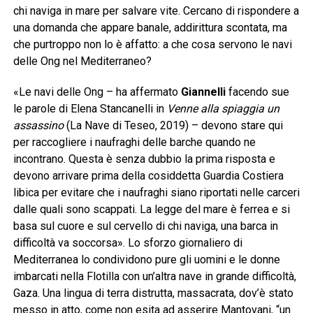
chi naviga in mare per salvare vite. Cercano di rispondere a
una domanda che appare banale, addirittura scontata, ma
che purtroppo non lo è affatto: a che cosa servono le navi
delle Ong nel Mediterraneo?
«Le navi delle Ong – ha affermato
Giannelli
facendo sue
le parole di Elena Stancanelli in
Venne alla spiaggia un
assassino
(La Nave di Teseo, 2019) – devono stare qui
per raccogliere i naufraghi delle barche quando ne
incontrano. Questa è senza dubbio la prima risposta e
devono arrivare prima della cosiddetta Guardia Costiera
libica per evitare che i naufraghi siano riportati nelle carceri
dalle quali sono scappati. La legge del mare è ferrea e si
basa sul cuore e sul cervello di chi naviga, una barca in
difficoltà va soccorsa». Lo sforzo giornaliero di
Mediterranea lo condividono pure gli uomini e le donne
imbarcati nella Flotilla con un’altra nave in grande difficoltà,
Gaza. Una lingua di terra distrutta, massacrata, dov’è stato
messo in atto, come non esita ad asserire Mantovani, “un