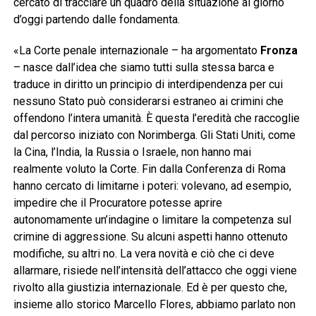
cercato di tracciare un quadro della situazione al giorno
d’oggi partendo dalle fondamenta.
«La Corte penale internazionale – ha argomentato
Fronza
– nasce dall’idea che siamo tutti sulla stessa barca e
traduce in diritto un principio di interdipendenza per cui
nessuno Stato può considerarsi estraneo ai crimini che
offendono l’intera umanità. È questa l’eredità che raccoglie
dal percorso iniziato con Norimberga. Gli Stati Uniti, come
la Cina, l’India, la Russia o Israele, non hanno mai
realmente voluto la Corte. Fin dalla Conferenza di Roma
hanno cercato di limitarne i poteri: volevano, ad esempio,
impedire che il Procuratore potesse aprire
autonomamente un’indagine o limitare la competenza sul
crimine di aggressione. Su alcuni aspetti hanno ottenuto
modifiche, su altri no. La vera novità e ciò che ci deve
allarmare, risiede nell’intensità dell’attacco che oggi viene
rivolto alla giustizia internazionale. Ed è per questo che,
insieme allo storico Marcello Flores, abbiamo parlato non