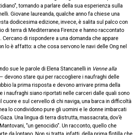
idiano”, tornando a parlare della sua esperienza sulla
elli. Giovane laureanda, qualche anno fa chiese una
uesta dodicesima edizione, invece, è salita sul palco con
o di terra di Mediterranea Firenze e hanno raccontato
ite. Cercano di rispondere a una domanda che appare
n lo è affatto: a che cosa servono le navi delle Ong nel
do sue le parole di Elena Stancanelli in
Venne alla
– devono stare qui per raccogliere i naufraghi delle
bio la prima risposta e devono arrivare prima della
 i naufraghi siano riportati nelle carceri dalle quali sono
 cuore e sul cervello di chi naviga, una barca in difficoltà
nea lo condividono pure gli uomini e le donne imbarcati
à, Gaza. Una lingua di terra distrutta, massacrata, dov’è
Mantovani, “un genocidio”. Un racconto, quello che
te da lontano. Non si tratta, infatti, della prima flotilla che