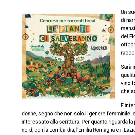
Un su
di nar
mensil
del F
ottobr
raccon
Sarà i
qualit
vincit
che sa
È inte
donne, segno che non solo il genere femminile le
interessato alla scrittura. Per quanto riguarda la p
nord, con la Lombardia, l’Emilia Romagna e il Lazi