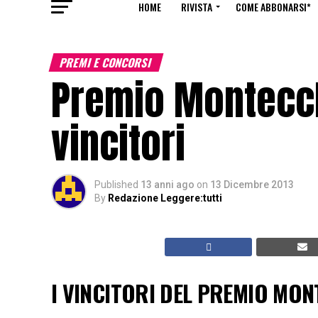
HOME
RIVISTA
COME ABBONARSI*
PREMI E CONCORSI
Premio Montecchi
vincitori
Published
13 anni ago
on
13 Dicembre 2013
By
Redazione Leggere:tutti
I VINCITORI DEL PREMIO MON