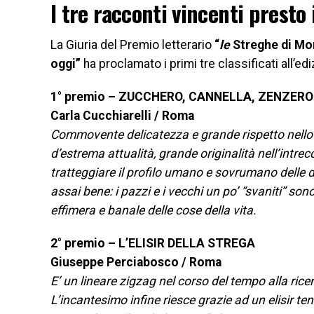
I tre racconti vincenti presto 
La Giuria del Premio letterario
“
le
Streghe di Mont
oggi”
ha proclamato i primi tre classificati all’ed
1° premio – ZUCCHERO, CANNELLA, ZENZERO 
Carla Cucchiarelli / Roma
Commovente delicatezza e grande rispetto nello 
d’estrema attualità, grande originalità nell’intrec
tratteggiare il profilo umano e sovrumano delle d
assai bene: i pazzi e i vecchi un po’ “svaniti” sono 
effimera e banale delle cose della vita.
2° premio – L’ELISIR DELLA STREGA
Giuseppe Perciabosco / Roma
E’ un lineare zigzag nel corso del tempo alla ric
L’incantesimo infine riesce grazie ad un elisir t