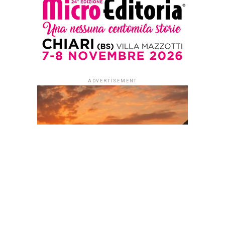
Ogni odore una storia:
giochi, musica, sport, tv,
cinema degli anni più felici
in settanta racconti
di Giorgio Billeri
(prefazioni di Carlo Conti e
Luca Salvetti)
Settanta racconti per
rivivere gli anni Settanta
attraverso i sentimenti, gli
odori, i profumi che danno
il titolo al libro di Giorgio
Billeri, livornese, al suo
debutto nella narrativa dopo un grande passato da cronista
al quotidiano “Il Tirreno” e un presente fatto di