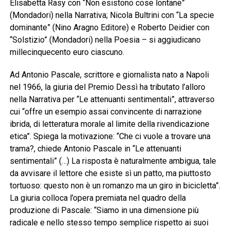
Elisabetta Rasy con “Non esistono cose lontane”
(Mondadori) nella Narrativa; Nicola Bultrini con “La specie
dominante” (Nino Aragno Editore) e Roberto Deidier con
“Solstizio” (Mondadori) nella Poesia – si aggiudicano
millecinquecento euro ciascuno.
Ad Antonio Pascale, scrittore e giornalista nato a Napoli
nel 1966, la giuria del Premio Dessì ha tributato l’alloro
nella Narrativa per “Le attenuanti sentimentali”, attraverso
cui “offre un esempio assai convincente di narrazione
ibrida, di letteratura morale al limite della rivendicazione
etica”. Spiega la motivazione: “Che ci vuole a trovare una
trama?, chiede Antonio Pascale in “Le attenuanti
sentimentali” (…) La risposta è naturalmente ambigua, tale
da avvisare il lettore che esiste sì un patto, ma piuttosto
tortuoso: questo non è un romanzo ma un giro in bicicletta”.
La giuria colloca l’opera premiata nel quadro della
produzione di Pascale: “Siamo in una dimensione più
radicale e nello stesso tempo semplice rispetto ai suoi