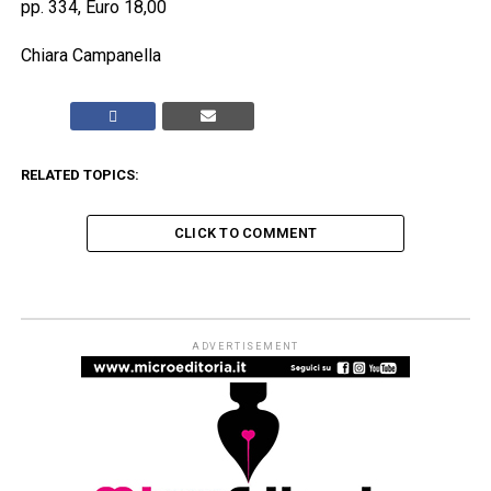
pp. 334, Euro 18,00
Chiara Campanella
RELATED TOPICS:
CLICK TO COMMENT
LO ZIBALDONE - RECENSIONI
’70 profumi
Published
3 giorni ago
on
3 Agosto 2026
By
Redazione Leggere:tutti