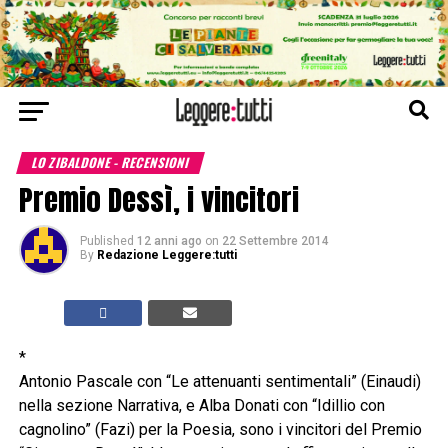
LO ZIBALDONE - RECENSIONI
Premio Dessì, i vincitori
Published
12 anni ago
on
22 Settembre 2014
By
Redazione Leggere:tutti
*
Antonio Pascale con “Le attenuanti sentimentali” (Einaudi)
nella sezione Narrativa, e Alba Donati con “Idillio con
cagnolino” (Fazi) per la Poesia, sono i vincitori del Premio