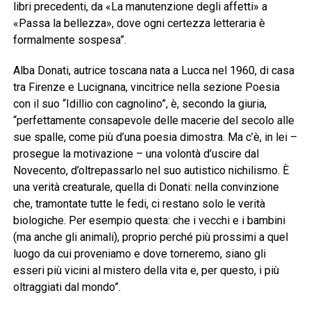
libri precedenti, da «La manutenzione degli affetti» a
«Passa la bellezza», dove ogni certezza letteraria è
formalmente sospesa”.
Alba Donati, autrice toscana nata a Lucca nel 1960, di casa
tra Firenze e Lucignana, vincitrice nella sezione Poesia
con il suo “Idillio con cagnolino”, è, secondo la giuria,
“perfettamente consapevole delle macerie del secolo alle
sue spalle, come più d’una poesia dimostra. Ma c’è, in lei –
prosegue la motivazione – una volontà d’uscire dal
Novecento, d’oltrepassarlo nel suo autistico nichilismo. È
una verità creaturale, quella di Donati: nella convinzione
che, tramontate tutte le fedi, ci restano solo le verità
biologiche. Per esempio questa: che i vecchi e i bambini
(ma anche gli animali), proprio perché più prossimi a quel
luogo da cui proveniamo e dove torneremo, siano gli
esseri più vicini al mistero della vita e, per questo, i più
oltraggiati dal mondo”.