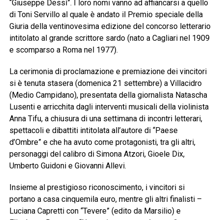
“Giuseppe Dessì”. I loro nomi vanno ad affiancarsi a quello
di Toni Servillo al quale è andato il Premio speciale della
Giuria della ventinovesima edizione del concorso letterario
intitolato al grande scrittore sardo (nato a Cagliari nel 1909
e scomparso a Roma nel 1977).
La cerimonia di proclamazione e premiazione dei vincitori
si è tenuta stasera (domenica 21 settembre) a Villacidro
(Medio Campidano), presentata della giornalista Natascha
Lusenti e arricchita dagli interventi musicali della violinista
Anna Tifu, a chiusura di una settimana di incontri letterari,
spettacoli e dibattiti intitolata all’autore di “Paese
d’Ombre” e che ha avuto come protagonisti, tra gli altri,
personaggi del calibro di Simona Atzori, Gioele Dix,
Umberto Guidoni e Giovanni Allevi.
Insieme al prestigioso riconoscimento, i vincitori si
portano a casa cinquemila euro, mentre gli altri finalisti –
Luciana Capretti con “Tevere” (edito da Marsilio) e