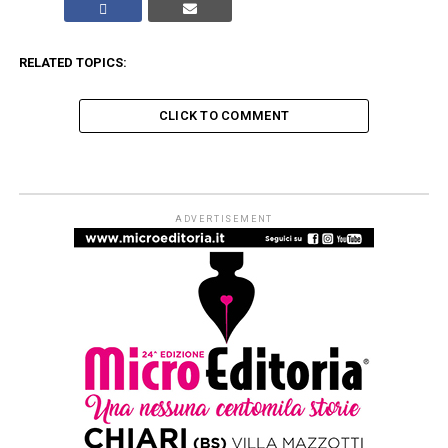
RELATED TOPICS:
CLICK TO COMMENT
POESIA
Ritratti di Poesia: il 10 aprile a
Roma la XIX edizione
Published
4 mesi ago
on
2 Aprile 2026
By
Redazione Leggere:tutti