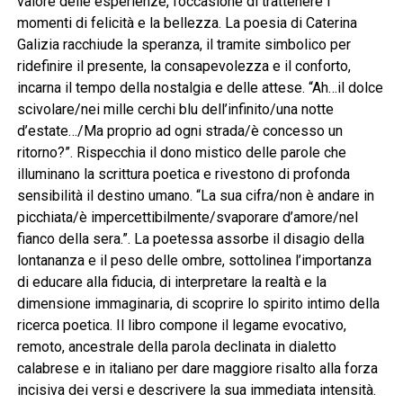
valore delle esperienze, l’occasione di trattenere i
momenti di felicità e la bellezza. La poesia di Caterina
Galizia racchiude la speranza, il tramite simbolico per
ridefinire il presente, la consapevolezza e il conforto,
incarna il tempo della nostalgia e delle attese. “Ah…il dolce
scivolare/nei mille cerchi blu dell’infinito/una notte
d’estate…/Ma proprio ad ogni strada/è concesso un
ritorno?”. Rispecchia il dono mistico delle parole che
illuminano la scrittura poetica e rivestono di profonda
sensibilità il destino umano. “La sua cifra/non è andare in
picchiata/è impercettibilmente/svaporare d’amore/nel
fianco della sera.”. La poetessa assorbe il disagio della
lontananza e il peso delle ombre, sottolinea l’importanza
di educare alla fiducia, di interpretare la realtà e la
dimensione immaginaria, di scoprire lo spirito intimo della
ricerca poetica. Il libro compone il legame evocativo,
remoto, ancestrale della parola declinata in dialetto
calabrese e in italiano per dare maggiore risalto alla forza
incisiva dei versi e descrivere la sua immediata intensità.