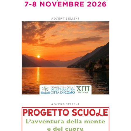
È in programma per tutta la
giornata di venerdì 10
aprile all’Auditorium
Conciliazione di Roma la
XIX edizione di “
Ritratti di
Poesia
“, manifestazione
promossa e organizzata
dalla Fondazione Roma in
collaborazione con
InventaEventi dedicata alla
poesia contemporanea
con più di 50 ospiti
dall’Italia e dal mondo.
Da anni punto di
riferimento per gli amanti della poesia, proporrà un
articolato panorama di voci, linguaggi e forme espressive.
L’obiettivo è rendere la poesia accessibile e condivisa,
coinvolgendo un pubblico ampio e soprattutto giovane