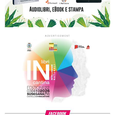
Emanuele Franceschetti e Sacha Piersanti incontreranno
gli studenti dei licei Niccolò Machiavelli, Vittoria Colonna e
Tullio Levi Civita, protagonisti di un percorso poetico
sviluppato nel corso dell’anno.
Gli incontri dedicati alla poesia internazionale, dal titolo
“Poesia sconfinata” vedranno protagonisti: il poeta e
cardinale portoghese José Tolentino de Mendonça, il
poeta bulgaro Vladimir Sabourín, la poetessa olandese
Ellen Deckwitz, la poetessa svedese Linnea Axelsson, lo
scrittore e poeta austriaco Raoul Schrott. Si andrà poi in
Giappone attraverso l’opera di Koike Masayo, in Francia
con Jean-Charles Vegliante e in Gran Bretagna con Hannah
Sullivan.
Le presentazioni saranno a cura di Alessandra Bertuccelli,
Carmen Gallo, Junko Homma, Federico Italiano, Francesco
Lioce, Maria Cristina Lombardi, Vincenzo Mascolo.
Saranno rappresentate le diverse modalità di fare poesia
oggi in Italia grazie agli appuntamenti della serie “Di penna
in penna”, dedicati alla poesia italiana contemporanea.