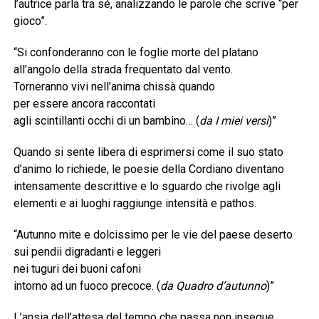
l’autrice parla tra sé, analizzando le parole che scrive “per
gioco”.
“Si confonderanno con le foglie morte del platano
all’angolo della strada frequentato dal vento.
Torneranno vivi nell’anima chissà quando
per essere ancora raccontati
agli scintillanti occhi di un bambino… (
da I miei versi
)”
Quando si sente libera di esprimersi come il suo stato
d’animo lo richiede, le poesie della Cordiano diventano
intensamente descrittive e lo sguardo che rivolge agli
elementi e ai luoghi raggiunge intensità e pathos.
“Autunno mite e dolcissimo per le vie del paese deserto
sui pendii digradanti e leggeri
nei tuguri dei buoni cafoni
intorno ad un fuoco precoce. (
da Quadro d’autunno
)”
L’ansia dell’attesa del tempo che passa non insegue