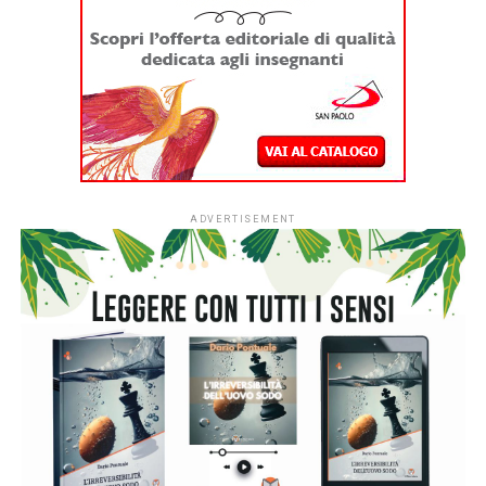
grazie al dialogo tra culture, generazioni e arti differenti.
“Ritratti di Poesia” offrirà incontri con poeti italiani e
stranieri, performance, dialoghi interdisciplinari e momenti
dedicati ai nuovi talenti e alla poesia emergente.
Per circa 10 ore consecutive, a partire dalle 9.15, si
alterneranno sul palco dell’Auditorium Conciliazione più di
50 ospiti, tra cui: Linnea Axelsson, Matteo Bianchi, Nicola
Bultrini, Tiziano Broggiato, Roberto Cescon, Laura
Cingolani, Nicolas Cunial, Ellen Deckwitz, Sofia Fiorini,
Emanuele Franceschetti, Gianluca Furnari, Jorie Graham,
Domenico Iannacone, Gianfranco Lauretano, Vittorio
Lingiardi, Valerio Massaroni, Koike Masayo, Wanda
Marasco, Francesco Ottonello, Sacha Piersanti, Vladimir
Sabourín, Raoul Schrott, Grant Snider, Hannah Sullivan,
Carola Susani, José Tolentino de Mendonça, Paola Turci,
Ida Travi, Davide Toffoli, Jean-Charles Vegliante, Beatrice
Zerbini.
La giornata inizierà con “Caro poeta”, appuntamento
dedicato alle scuole, durante il quale Nicola Bultrini,