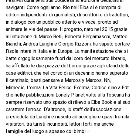
Festival durante la sua dodicesima edizione dedicata ai
naviganti. Come ogni anno, Rio nell’Elba si è riempita di
editori indipendenti, di giornalisti, di scrittori e di traduttori,
in dialogo con un pubblico attento e vivace, pronto ad
animare le vie del paese. Il progetto, nato nel 2015 grazie
all’intuizione di Marco Belli, Roberta Bergamaschi, Matteo
Bianchi, Andrea Lunghi e Giorgio Rizzoni, ha saputo portare
l’isola intera in Italia e in Europa. La manifestazione che si
batte orgogliosamente fuori dal coro del mercato librario,
ha affollato le due piazze del borgo grazie agli stand delle
case editrici, che nel corso di un decennio hanno superato
il centinaio; basti pensare a Marcos y Marcos, NN,
Mimesis, L’orma, La Vita Felice, Exòrma, Codice sino a Edt
che nelle pubblicazioni Lonely Planet volte alla Toscana ha
sempre riservato uno spazio di rilievo a Elba Book e al suo
carattere ferroso. D’altronde, lo staff dell’associazione
presieduta da Lunghi è riuscito ad accogliere quasi tremila
visitatori, tra turisti incuriositi, lettori forti, ma anche
famiglie del luogo a spasso coi bimbi –