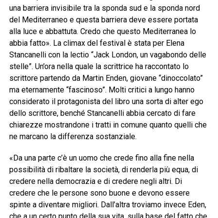
una barriera invisibile tra la sponda sud e la sponda nord
del Mediterraneo e questa barriera deve essere portata
alla luce e abbattuta. Credo che questo Mediterranea lo
abbia fatto». La climax del festival è stata per Elena
Stancanelli con la lectio “Jack London, un vagabondo delle
stelle”. Un’ora nella quale la scrittrice ha raccontato lo
scrittore partendo da Martin Enden, giovane “dinoccolato”
ma eternamente “fascinoso”. Molti critici a lungo hanno
considerato il protagonista del libro una sorta di alter ego
dello scrittore, benché Stancanelli abbia cercato di fare
chiarezze mostrandone i tratti in comune quanto quelli che
ne marcano la differenza sostanziale.
«Da una parte c’è un uomo che crede fino alla fine nella
possibilità di ribaltare la società, di renderla più equa, di
credere nella democrazia e di credere negli altri. Di
credere che le persone sono buone e devono essere
spinte a diventare migliori. Dall’altra troviamo invece Eden,
che a un certo punto della sua vita, sulla base del fatto che