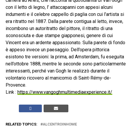
camera ad Arles, che racconta la quotidianità di Van Gogh
con il letto di legno, l’ attaccapanni con appesi alcuni
indumenti e il celebre cappello di paglia con cui l’artista si
era ritratto nel 1887. Dalla parete contigua al letto, invece,
incombono un autoritratto del pittore, il ritratto di una
sconosciuta e due stampe giapponesi, genere di cui
Vincent era un ardente appassionato. Sulla parete di fondo
è appeso invece un paesaggio. Dell’opera pittorica
esistono tre versioni: la prima, ad Amsterdam, fu eseguita
nell’ottobre 1888, mentre le seconde sono particolarmente
interessanti, perché van Gogh le realizzò durante il
volontario ricovero al manicomio di Saint-Rémy-de-
Provence.
Link :
https://www.vangoghmultimediaexperience.it/
RELATED TOPICS:
ALCENTROINHOME