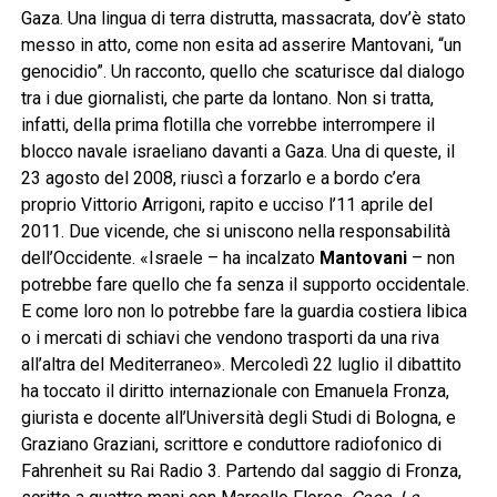
Gaza. Una lingua di terra distrutta, massacrata, dov’è stato
messo in atto, come non esita ad asserire Mantovani, “un
genocidio”. Un racconto, quello che scaturisce dal dialogo
tra i due giornalisti, che parte da lontano. Non si tratta,
infatti, della prima flotilla che vorrebbe interrompere il
blocco navale israeliano davanti a Gaza. Una di queste, il
23 agosto del 2008, riuscì a forzarlo e a bordo c’era
proprio Vittorio Arrigoni, rapito e ucciso l’11 aprile del
2011. Due vicende, che si uniscono nella responsabilità
dell’Occidente. «Israele – ha incalzato
Mantovani
– non
potrebbe fare quello che fa senza il supporto occidentale.
E come loro non lo potrebbe fare la guardia costiera libica
o i mercati di schiavi che vendono trasporti da una riva
all’altra del Mediterraneo». Mercoledì 22 luglio il dibattito
ha toccato il diritto internazionale con Emanuela Fronza,
giurista e docente all’Università degli Studi di Bologna, e
Graziano Graziani, scrittore e conduttore radiofonico di
Fahrenheit su Rai Radio 3. Partendo dal saggio di Fronza,