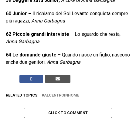
59
Leggere:tutti Junior,
A cura di Anna Garbagna
60
Junior
–
Il richiamo del Sol Levante conquista sempre
più ragazzi,
Anna Garbagna
62
Piccole grandi interviste
–
Lo sguardo che resta,
Anna Garbagna
64
Le domande giuste
–
Quando nasce un figlio, nascono
anche due genitori,
Anna Garbagna
RELATED TOPICS:
ALCENTROINHOME
CLICK TO COMMENT