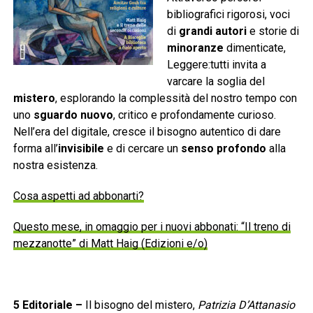
bibliografici rigorosi, voci
di
grandi autori
e storie di
minoranze
dimenticate,
Leggere:tutti invita a
varcare la soglia del
mistero
, esplorando la complessità del nostro tempo con
uno
sguardo nuovo
, critico e profondamente curioso.
Nell’era del digitale, cresce il bisogno autentico di dare
forma all’
invisibile
e di cercare un
senso profondo
alla
nostra esistenza.
Cosa aspetti ad abbonarti?
Questo mese, in omaggio per i nuovi abbonati: “Il treno di
mezzanotte” di Matt Haig (Edizioni e/o)
5
Editoriale
–
Il bisogno del mistero,
Patrizia D’Attanasio