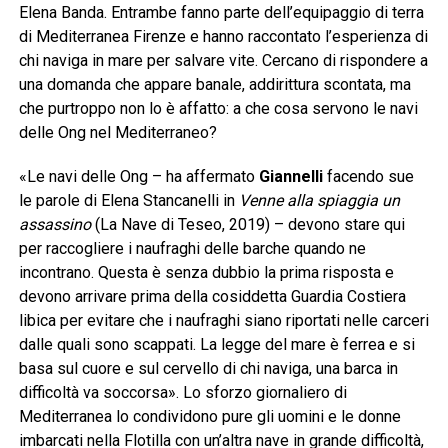
Elena Banda. Entrambe fanno parte dell’equipaggio di terra
di Mediterranea Firenze e hanno raccontato l’esperienza di
chi naviga in mare per salvare vite. Cercano di rispondere a
una domanda che appare banale, addirittura scontata, ma
che purtroppo non lo è affatto: a che cosa servono le navi
delle Ong nel Mediterraneo?
«Le navi delle Ong – ha affermato
Giannelli
facendo sue
le parole di Elena Stancanelli in
Venne alla spiaggia un
assassino
(La Nave di Teseo, 2019) – devono stare qui
per raccogliere i naufraghi delle barche quando ne
incontrano. Questa è senza dubbio la prima risposta e
devono arrivare prima della cosiddetta Guardia Costiera
libica per evitare che i naufraghi siano riportati nelle carceri
dalle quali sono scappati. La legge del mare è ferrea e si
basa sul cuore e sul cervello di chi naviga, una barca in
difficoltà va soccorsa». Lo sforzo giornaliero di
Mediterranea lo condividono pure gli uomini e le donne
imbarcati nella Flotilla con un’altra nave in grande difficoltà,