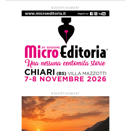
ARTICOLI & APPROFONDIMENTI
#ioleggoperché apre a tutti i nidi
d’Italia. Dal 1° settembre al via le
iscrizioni per partecipare alla
campagna di donazioni del 7-15
novembre
Published
2 settimane ago
on
29 Luglio 2026
By
Redazione Leggere:tutti