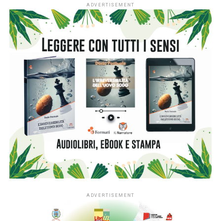
L’ingresso di tutti i nidi italiani segna una
nuova fase per
#ioleggoperché
che, dopo dieci anni al fianco delle
scuole, amplia il proprio raggio d’azione includendo anche i
servizi educativi per la primissima infanzia.
L’apertura nazionale è resa possibile grazie al
sostegno
di Fondazione Cariplo
, che dal 2022 ha accompagnato lo
sviluppo di #ioleggoperchéLAB-NIDI, il progetto
sperimentale dedicato ai nidi realizzato in Lombardia e
nelle province di Novara e Verbano-Cusio-Ossola,
territorio di riferimento della Fondazione. In quattro anni la
sperimentazione ha coinvolto fino a 350 asili nido situati
nei contesti più fragili di queste aree, contribuendo ad
arricchirne le biblioteche e a consolidare la presenza dei
libri nella quotidianità educativa. L’estensione del progetto
si inserisce nella cornice della sfida di mandato Anita –