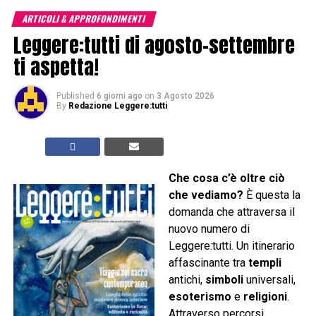
ARTICOLI & APPROFONDIMENTI
Leggere:tutti di agosto-settembre
ti aspetta!
Published
6 giorni ago
on
3 Agosto 2026
By
Redazione Leggere:tutti
Che cosa c’è oltre ciò
che vediamo?
È questa la
domanda che attraversa il
nuovo numero di
Leggere:tutti. Un itinerario
affascinante tra
templi
antichi,
simboli
universali,
esoterismo
e
religioni
.
Attraverso percorsi