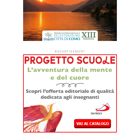
Dopo quattro anni di sperimentazione,
#ioleggoperché
apre per la prima volta le iscrizioni a tutti gli asili nido
italiani.
Dal
1° settembre
le strutture educative per la
fascia 0-3 anni di tutto il Paese potranno aderire
all’iniziativa sociale dell’Associazione Italiana Editori (AIE)
a favore delle biblioteche scolastiche e partecipare alla
campagna nazionale di donazione di libri in programma dal
7 al 15 novembre 2026.