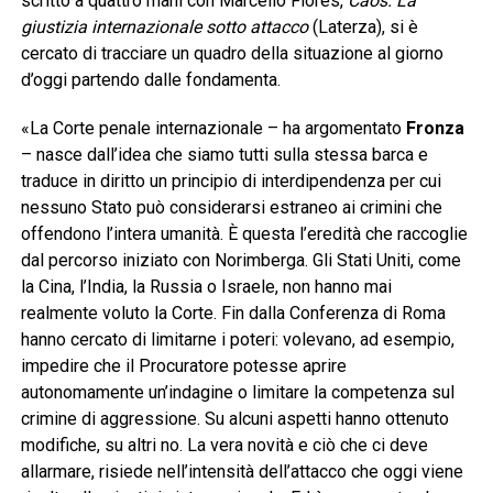
scritto a quattro mani con Marcello Flores,
Caos. La
giustizia internazionale sotto attacco
(Laterza), si è
cercato di tracciare un quadro della situazione al giorno
d’oggi partendo dalle fondamenta.
«La Corte penale internazionale – ha argomentato
Fronza
– nasce dall’idea che siamo tutti sulla stessa barca e
traduce in diritto un principio di interdipendenza per cui
nessuno Stato può considerarsi estraneo ai crimini che
offendono l’intera umanità. È questa l’eredità che raccoglie
dal percorso iniziato con Norimberga. Gli Stati Uniti, come
la Cina, l’India, la Russia o Israele, non hanno mai
realmente voluto la Corte. Fin dalla Conferenza di Roma
hanno cercato di limitarne i poteri: volevano, ad esempio,
impedire che il Procuratore potesse aprire
autonomamente un’indagine o limitare la competenza sul
crimine di aggressione. Su alcuni aspetti hanno ottenuto
modifiche, su altri no. La vera novità e ciò che ci deve
allarmare, risiede nell’intensità dell’attacco che oggi viene