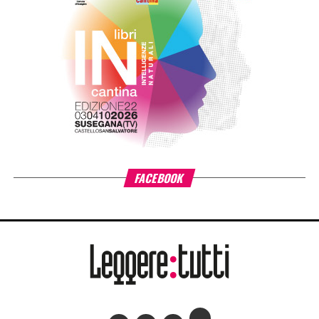
L’infanzia prima di Fondazione Cariplo, che sostiene il
benessere dei bambini e delle bambine tra 0 e 6 anni, con
particolare attenzione alle situazioni di povertà e fragilità
sociale ed economica, promuovendo percorsi di crescita
individuale e lo sviluppo delle comunità educanti.
«L’estensione di #ioleggoperché a tutti gli asili nido
italiani è il risultato di un percorso costruito insieme ad AIE
– ha detto
Giovanni Azzone, presidente Fondazione
Cariplo
–. L’esperienza ci ha confermato quanto la lettura
condivisa fin dai primi anni di vita favorisca lo sviluppo dei
bambini e rafforzi il ruolo educativo di famiglie e servizi
per l’infanzia. Per questo sosteniamo il progetto
nell’ambito di Anita – L’infanzia prima. La forza di
#ioleggoperché sta nella sua capacità di trasformare la
lettura precoce in una grande pratica comunitaria:
un’occasione per coinvolgere cittadini, famiglie, scuole e