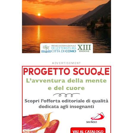
Dopo quattro anni di sperimentazione,
#ioleggoperché
apre per la prima volta le iscrizioni a tutti gli asili nido
italiani.
Dal
1° settembre
le strutture educative per la
fascia 0-3 anni di tutto il Paese potranno aderire
all’iniziativa sociale dell’Associazione Italiana Editori (AIE)
a favore delle biblioteche scolastiche e partecipare alla
campagna nazionale di donazione di libri in programma dal
7 al 15 novembre 2026.