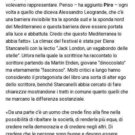
volevamo rappresentare. Penso – ha aggiunto
Piro
– ogni
volta a quello che diceva Alessandro Leogrande, che c’è
una barriera invisibile tra la sponda sud e la sponda nord
del Mediterraneo e questa barriera deve essere portata
alla luce e abbattuta. Credo che questo Mediterranea lo
abbia fatto». La climax del festival è stata per Elena
Stancanelli con la lectio “Jack London, un vagabondo delle
stelle”. Un’ora nella quale la scrittrice ha raccontato lo
scrittore partendo da Martin Enden, giovane “dinoccolato”
ma eternamente “fascinoso”. Molti critici a lungo hanno
considerato il protagonista del libro una sorta di alter ego
dello scrittore, benché Stancanelli abbia cercato di fare
chiarezze mostrandone i tratti in comune quanto quelli che
ne marcano la differenza sostanziale.
«Da una parte c’è un uomo che crede fino alla fine nella
possibilità di ribaltare la società, di renderla più equa, di
credere nella democrazia e di credere negli altri. Di
credere che le persone sono buone e devono essere