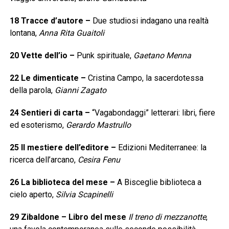
18
Tracce d’autore
–
Due studiosi indagano una realtà
lontana,
Anna Rita Guaitoli
20
Vette dell’io
–
Punk spirituale,
Gaetano Menna
22
Le dimenticate
–
Cristina Campo, la sacerdotessa
della parola,
Gianni Zagato
24
Sentieri di carta
–
“Vagabondaggi” letterari: libri, fiere
ed esoterismo,
Gerardo Mastrullo
25
Il mestiere dell’editore
–
Edizioni Mediterranee: la
ricerca dell’arcano,
Cesira Fenu
26
La biblioteca del mese
–
A Bisceglie biblioteca a
cielo aperto,
Silvia Scapinelli
29
Zibaldone – Libro del mese
Il treno di mezzanotte
,