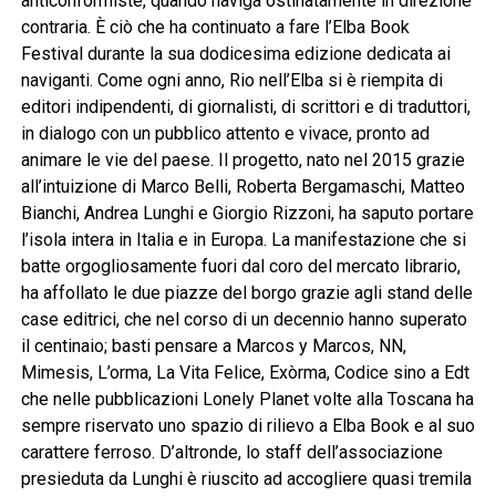
anticonformiste, quando naviga ostinatamente in direzione
contraria. È ciò che ha continuato a fare l’Elba Book
Festival durante la sua dodicesima edizione dedicata ai
naviganti. Come ogni anno, Rio nell’Elba si è riempita di
editori indipendenti, di giornalisti, di scrittori e di traduttori,
in dialogo con un pubblico attento e vivace, pronto ad
animare le vie del paese. Il progetto, nato nel 2015 grazie
all’intuizione di Marco Belli, Roberta Bergamaschi, Matteo
Bianchi, Andrea Lunghi e Giorgio Rizzoni, ha saputo portare
l’isola intera in Italia e in Europa. La manifestazione che si
batte orgogliosamente fuori dal coro del mercato librario,
ha affollato le due piazze del borgo grazie agli stand delle
case editrici, che nel corso di un decennio hanno superato
il centinaio; basti pensare a Marcos y Marcos, NN,
Mimesis, L’orma, La Vita Felice, Exòrma, Codice sino a Edt
che nelle pubblicazioni Lonely Planet volte alla Toscana ha
sempre riservato uno spazio di rilievo a Elba Book e al suo
carattere ferroso. D’altronde, lo staff dell’associazione
presieduta da Lunghi è riuscito ad accogliere quasi tremila