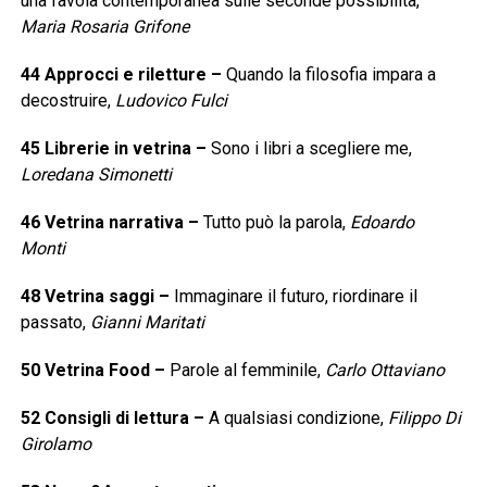
una favola contemporanea sulle seconde possibilità,
Maria Rosaria Grifone
44
Approcci e riletture
–
Quando la filosofia impara a
decostruire,
Ludovico Fulci
45
Librerie in vetrina
–
Sono i libri a scegliere me,
Loredana Simonetti
46
Vetrina narrativa
–
Tutto può la parola,
Edoardo
Monti
48
Vetrina saggi
–
Immaginare il futuro, riordinare il
passato,
Gianni Maritati
50
Vetrina Food
–
Parole al femminile,
Carlo Ottaviano
52
Consigli di lettura
–
A qualsiasi condizione,
Filippo Di
Girolamo