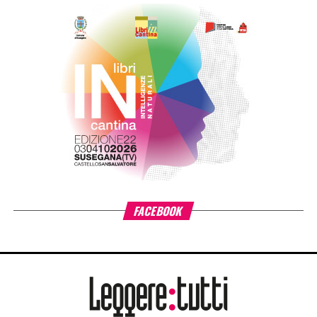
libri nella quotidianità educativa. L’estensione del progetto
si inserisce nella cornice della sfida di mandato Anita –
L’infanzia prima di Fondazione Cariplo, che sostiene il
benessere dei bambini e delle bambine tra 0 e 6 anni, con
particolare attenzione alle situazioni di povertà e fragilità
sociale ed economica, promuovendo percorsi di crescita
individuale e lo sviluppo delle comunità educanti.
«L’estensione di #ioleggoperché a tutti gli asili nido
italiani è il risultato di un percorso costruito insieme ad AIE
– ha detto
Giovanni Azzone, presidente Fondazione
Cariplo
–. L’esperienza ci ha confermato quanto la lettura
condivisa fin dai primi anni di vita favorisca lo sviluppo dei
bambini e rafforzi il ruolo educativo di famiglie e servizi
per l’infanzia. Per questo sosteniamo il progetto
nell’ambito di Anita – L’infanzia prima. La forza di
#ioleggoperché sta nella sua capacità di trasformare la