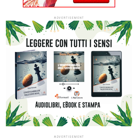
L’ingresso di tutti i nidi italiani segna una
nuova fase per
#ioleggoperché
che, dopo dieci anni al fianco delle
scuole, amplia il proprio raggio d’azione includendo anche i
servizi educativi per la primissima infanzia.
L’apertura nazionale è resa possibile grazie al
sostegno
di Fondazione Cariplo
, che dal 2022 ha accompagnato lo
sviluppo di #ioleggoperchéLAB-NIDI, il progetto
sperimentale dedicato ai nidi realizzato in Lombardia e
nelle province di Novara e Verbano-Cusio-Ossola,
territorio di riferimento della Fondazione. In quattro anni la
sperimentazione ha coinvolto fino a 350 asili nido situati
nei contesti più fragili di queste aree, contribuendo ad
arricchirne le biblioteche e a consolidare la presenza dei