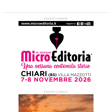
ARTICOLI & APPROFONDIMENTI
#ioleggoperché apre a tutti i nidi
d’Italia. Dal 1° settembre al via le
iscrizioni per partecipare alla
campagna di donazioni del 7-15
novembre
Published
1 settimana ago
on
29 Luglio 2026
By
Redazione Leggere:tutti