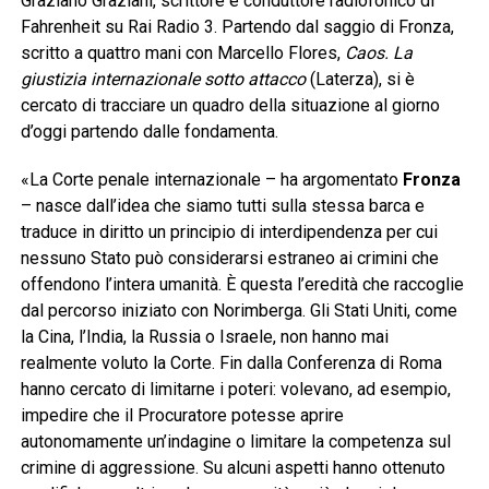
Graziano Graziani, scrittore e conduttore radiofonico di
Fahrenheit su Rai Radio 3. Partendo dal saggio di Fronza,
scritto a quattro mani con Marcello Flores,
Caos. La
giustizia internazionale sotto attacco
(Laterza), si è
cercato di tracciare un quadro della situazione al giorno
d’oggi partendo dalle fondamenta.
«La Corte penale internazionale – ha argomentato
Fronza
– nasce dall’idea che siamo tutti sulla stessa barca e
traduce in diritto un principio di interdipendenza per cui
nessuno Stato può considerarsi estraneo ai crimini che
offendono l’intera umanità. È questa l’eredità che raccoglie
dal percorso iniziato con Norimberga. Gli Stati Uniti, come
la Cina, l’India, la Russia o Israele, non hanno mai
realmente voluto la Corte. Fin dalla Conferenza di Roma
hanno cercato di limitarne i poteri: volevano, ad esempio,
impedire che il Procuratore potesse aprire
autonomamente un’indagine o limitare la competenza sul
crimine di aggressione. Su alcuni aspetti hanno ottenuto