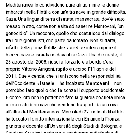
Mediterranea lo condividono pure gli uomini e le donne
imbarcati nella Flotilla con un’altra nave in grande difficoltà,
Gaza. Una lingua di terra distrutta, massacrata, dov’è stato
messo in atto, come non esita ad asserire Mantovani, “un
genocidio”. Un racconto, quello che scaturisce dal dialogo
tra i due giornalisti, che parte da lontano. Non si tratta,
infatti, della prima flotilla che vorrebbe interrompere il
blocco navale israeliano davanti a Gaza. Una di queste, il
23 agosto del 2008, riuscì a forzarlo e a bordo c’era
proprio Vittorio Arrigoni, rapito e ucciso l’11 aprile del
2011. Due vicende, che si uniscono nella responsabilità
dell’Occidente. «Israele – ha incalzato
Mantovani
– non
potrebbe fare quello che fa senza il supporto occidentale.
E come loro non lo potrebbe fare la guardia costiera libica
o i mercati di schiavi che vendono trasporti da una riva
all’altra del Mediterraneo». Mercoledì 22 luglio il dibattito
ha toccato il diritto internazionale con Emanuela Fronza,
giurista e docente all’Università degli Studi di Bologna, e