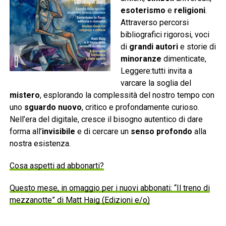
esoterismo
e
religioni
.
Attraverso percorsi
bibliografici rigorosi, voci
di
grandi autori
e storie di
minoranze
dimenticate,
Leggere:tutti invita a
varcare la soglia del
mistero
, esplorando la complessità del nostro tempo con
uno
sguardo nuovo
, critico e profondamente curioso.
Nell’era del digitale, cresce il bisogno autentico di dare
forma all’
invisibile
e di cercare un
senso profondo
alla
nostra esistenza.
Cosa aspetti ad abbonarti?
Questo mese, in omaggio per i nuovi abbonati: “Il treno di
mezzanotte” di Matt Haig (Edizioni e/o)