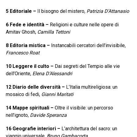
5
Editoriale
–
Il bisogno del mistero,
Patrizia D’Attanasio
6
Fede e identità
–
Religioni e culture nelle opere di
Amitav Ghosh,
Camilla Tettoni
8
Editoria mistica
–
Instancabili cercatori dell’invisibile,
Francesco Roat
10
Leggere il culto
–
Dai segreti del Tempio alle vie
dell’Oriente,
Elena D’Alessandri
12
Diario delle diversità
–
L’Italia multireligiosa: un
mosaico di fedi,
Gianni Maritati
14
Mappe spirituali
–
Oltre il visibile: un percorso
nell’ignoto,
Davide Speranza
16
Geografie interiori
–
L’architettura del sacro: un
viaggio universale,
Bruno Gambacorta