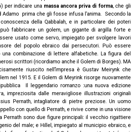
) per indicare una
massa ancora priva di forma
, che gli
 Adamo prima che gli fosse infusa l’anima. Secondo la
conoscenza della Qabbalah, e in particolare dei poteri
, può fabbricare un golem, un gigante di argilla forte e
ssere usato come servo, impiegato per svolgere lavori
sore del popolo ebraico dai persecutori. Può essere
una combinazione di lettere alfabetiche. La figura del
rosi scrittori (ricordiamo anche il Golem di Borges). MA
ecisamente riuscito nell’ìmpresa è Gustav Meirynk che
olem nel 1915. E il Golem di Meyrink risorge nuovamente
 ripubblica Il leggendario romanzo :una nuova edizione
ra, impreziosita dalle meravigliose illustrazioni originali
asius Pernath, intagliatore di pietre preziose. Un uomo
ppello con quello di Pernath, e rivive come in una visione
a Pernath sono due figure principali: il vecchio rigattiere
io del male; e Hillel, impiegato al municipio ebraico, e