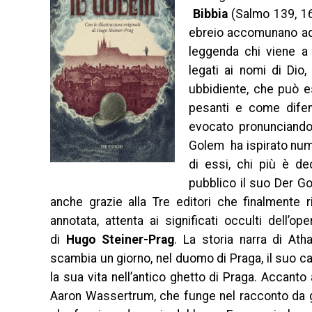
Bibbia
(Salmo 139, 16
ebreio accomunano ad
leggenda chi viene a 
legati ai nomi di Dio
ubbidiente, che può e
pesanti e come difen
evocato pronunciando 
Golem ha ispirato nume
di essi, chi più è d
pubblico il suo Der G
anche grazie alla Tre editori che finalmente
annotata, attenta ai significati occulti dell’ope
di
Hugo Steiner-Prag
. La storia narra di Ath
scambia un giorno, nel duomo di Praga, il suo ca
la sua vita nell’antico ghetto di Praga. Accanto 
Aaron Wassertrum, che funge nel racconto da gen