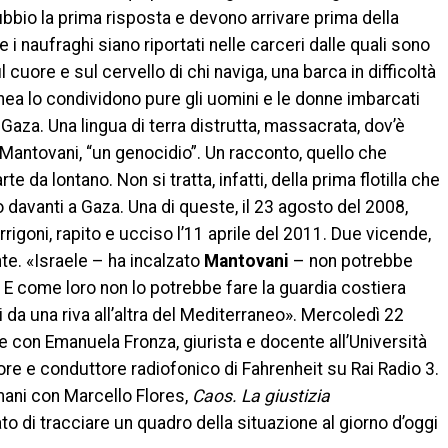
bio la prima risposta e devono arrivare prima della
 i naufraghi siano riportati nelle carceri dalle quali sono
 cuore e sul cervello di chi naviga, una barca in difficoltà
nea lo condividono pure gli uomini e le donne imbarcati
à, Gaza. Una lingua di terra distrutta, massacrata, dov’è
Mantovani, “un genocidio”. Un racconto, quello che
te da lontano. Non si tratta, infatti, della prima flotilla che
 davanti a Gaza. Una di queste, il 23 agosto del 2008,
Arrigoni, rapito e ucciso l’11 aprile del 2011. Due vicende,
te. «Israele – ha incalzato
Mantovani
– non potrebbe
 E come loro non lo potrebbe fare la guardia costiera
i da una riva all’altra del Mediterraneo». Mercoledì 22
onale con Emanuela Fronza, giurista e docente all’Università
tore e conduttore radiofonico di Fahrenheit su Rai Radio 3.
 mani con Marcello Flores,
Caos. La giustizia
to di tracciare un quadro della situazione al giorno d’oggi