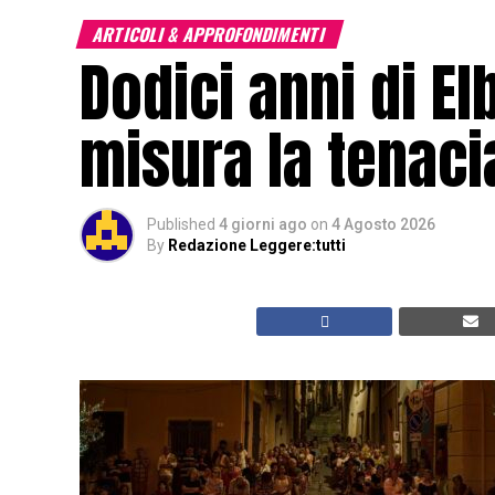
ARTICOLI & APPROFONDIMENTI
Dodici anni di El
misura la tenacia
Published
4 giorni ago
on
4 Agosto 2026
By
Redazione Leggere:tutti