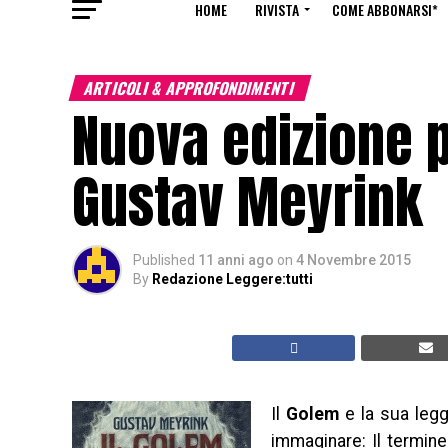
HOME
RIVISTA
COME ABBONARSI*
ARTICOLI & APPROFONDIMENTI
Nuova edizione p
Gustav Meyrink
Published
11 anni ago
on
4 Novembre 2015
By
Redazione Leggere:tutti
Il
Golem
e la sua legg
immaginare: Il termine