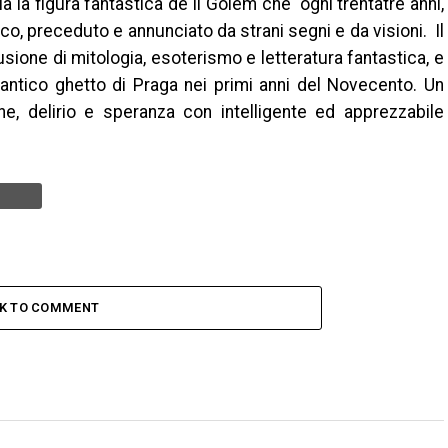
a la figura fantastica de Il Golem che ogni trentatré anni,
aico, preceduto e annunciato da strani segni e da visioni. Il
sione di mitologia, esoterismo e letteratura fantastica, e
’antico ghetto di Praga nei primi anni del Novecento. Un
 delirio e speranza con intelligente ed apprezzabile
CK TO COMMENT