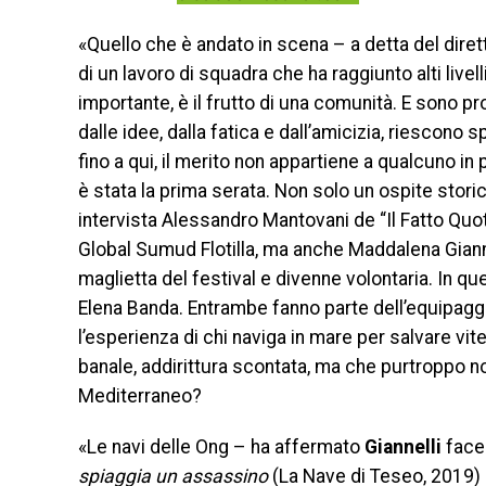
«Quello che è andato in scena – a detta del diret
di un lavoro di squadra che ha raggiunto alti livel
importante, è il frutto di una comunità. E sono 
dalle idee, dalla fatica e dall’amicizia, riescono
fino a qui, il merito non appartiene a qualcuno in
è stata la prima serata. Non solo un ospite stor
intervista Alessandro Mantovani de “Il Fatto Quot
Global Sumud Flotilla, ma anche Maddalena Giann
maglietta del festival e divenne volontaria. In q
Elena Banda. Entrambe fanno parte dell’equipaggi
l’esperienza di chi naviga in mare per salvare v
banale, addirittura scontata, ma che purtroppo no
Mediterraneo?
«Le navi delle Ong – ha affermato
Giannelli
facen
spiaggia un assassino
(La Nave di Teseo, 2019) 