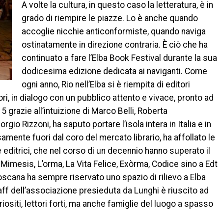
A volte la cultura, in questo caso la letteratura, è in
grado di riempire le piazze. Lo è anche quando
accoglie nicchie anticonformiste, quando naviga
ostinatamente in direzione contraria. È ciò che ha
continuato a fare l’Elba Book Festival durante la sua
dodicesima edizione dedicata ai naviganti. Come
ogni anno, Rio nell’Elba si è riempita di editori
uttori, in dialogo con un pubblico attento e vivace, pronto ad
5 grazie all’intuizione di Marco Belli, Roberta
io Rizzoni, ha saputo portare l’isola intera in Italia e in
mente fuori dal coro del mercato librario, ha affollato le
 editrici, che nel corso di un decennio hanno superato il
Mimesis, L’orma, La Vita Felice, Exòrma, Codice sino a Edt
Toscana ha sempre riservato uno spazio di rilievo a Elba
taff dell’associazione presieduta da Lunghi è riuscito ad
uriositi, lettori forti, ma anche famiglie del luogo a spasso