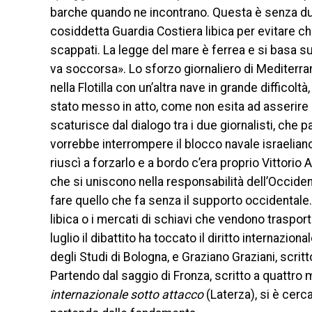
barche quando ne incontrano. Questa è senza dub
cosiddetta Guardia Costiera libica per evitare che
scappati. La legge del mare è ferrea e si basa sul
va soccorsa». Lo sforzo giornaliero di Mediterra
nella Flotilla con un’altra nave in grande difficolt
stato messo in atto, come non esita ad asserire 
scaturisce dal dialogo tra i due giornalisti, che par
vorrebbe interrompere il blocco navale israeliano
riuscì a forzarlo e a bordo c’era proprio Vittorio 
che si uniscono nella responsabilità dell’Occiden
fare quello che fa senza il supporto occidentale.
libica o i mercati di schiavi che vendono trasport
luglio il dibattito ha toccato il diritto internazi
degli Studi di Bologna, e Graziano Graziani, scrit
Partendo dal saggio di Fronza, scritto a quattro
internazionale sotto attacco
(Laterza), si è cerca