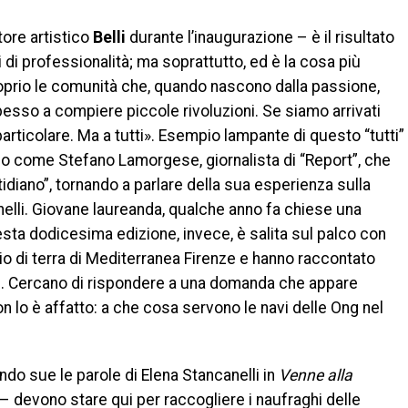
tore artistico
Belli
durante l’inaugurazione – è il risultato
li di professionalità; ma soprattutto, ed è la cosa più
proprio le comunità che, quando nascono dalla passione,
 spesso a compiere piccole rivoluzioni. Se siamo arrivati
 particolare. Ma a tutti». Esempio lampante di questo “tutti”
ico come Stefano Lamorgese, giornalista di “Report”, che
idiano”, tornando a parlare della sua esperienza sulla
elli. Giovane laureanda, qualche anno fa chiese una
uesta dodicesima edizione, invece, è salita sul palco con
o di terra di Mediterranea Firenze e hanno raccontato
ite. Cercano di rispondere a una domanda che appare
n lo è affatto: a che cosa servono le navi delle Ong nel
do sue le parole di Elena Stancanelli in
Venne alla
– devono stare qui per raccogliere i naufraghi delle