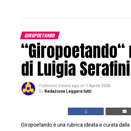
GIROPOETANDO
“Giropoetando“ 
di Luigia Serafini
Published
4 mesi ago
on
1 Aprile 2026
By
Redazione Leggere:tutti
Giropoetando è una rubrica ideata e curata dalla 