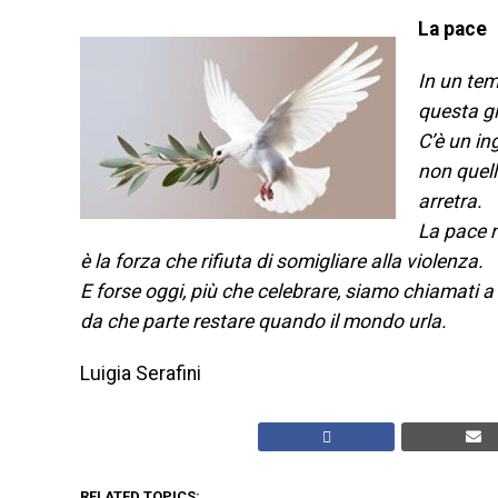
La pace
In un tem
questa gi
C’è un in
non quell
arretra.
La pace n
è la forza che rifiuta di somigliare alla violenza.
E forse oggi, più che celebrare, siamo chiamati a
da che parte restare quando il mondo urla.
Luigia Serafini
RELATED TOPICS: