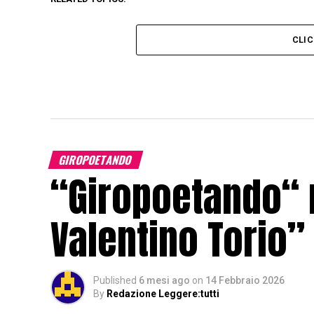
CLI
GIROPOETANDO
“Giropoetando“ 
Valentino Torio” 
Published
6 mesi ago
on
14 Febbraio 2026
By
Redazione Leggere:tutti