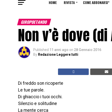
HOME
RIVISTA
COME ABBONARSI*
GIROPOETANDO
Non v’è dove (di
Published
11 anni ago
on
28 Gennaio 2016
By
Redazione Leggere:tutti
Di freddo son ricoperte
Le tue parole.
Di ghiaccio i tuoi occhi.
Silenzio e solitudine
La mente cerca