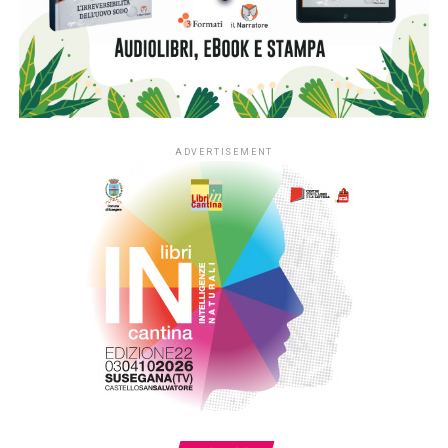
Ma Tiziana, la mamma Aureliana e il papà Donato non si
sono fermati a quel giorno, non hanno proclamato
vendette. Hanno trasformato il loro dolore, decidendo di
coltivare un ricordo vivo, pensando a lei ma pensando al
futuro: così hanno fondato la Associazione Marta Russo
Onlus a favore della donazione degli organi. Aiutare gli altri
era il grande desiderio di Marta e c’è riuscita donando i
suoi organi.
I proventi di questo libro andranno all’Associazione Marta
Russo Onlus.
Tiziana Russo
Marta Russo, mia sorella