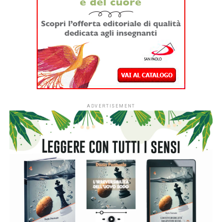
colpita al cuore nel suo desco familiare.
Nulla sarà come prima. Il processo mediatico prenderà il
sopravvento. Il libro di Tiziana, sorella di Marta, è
giustamente pieno di rabbia ma pieno di amore, senza
pietismi e senza retorica. Un racconto su una separazione
atroce. Ma al tempo stesso una narrazione piena di
speranza e che finalmente ci dà un ritratto inedito della
sorella, per farcela conoscere veramente e non solo con la
memoria di quella foto che ha fatto il giro del mondo: una
foto di una tessera di identità senza espressione.
Scritto come un diario rivolto alla sorella, Tiziana ci parla
della loro infanzia, delle loro risate, delle loro sigarette
fumate di nascosto dal padre.
Dei vestiti condivisi, dei loro amori, dei loro sogni. Il prima
e il dopo.