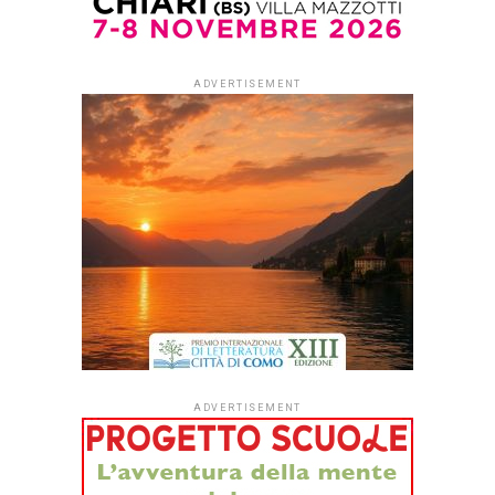
A ventanni dall’omicidio
della Sapienza un racconto
intimo fra ricordi e
speranze.
Il 9 maggio 1997 un colpo di
pistola colpisce alla testa
Marta Russo. Finirà con
ucciderla 5 giorni dopo. E
cambierà per sempre
quell’idea di allegria che si vive all’interno di una
Università. Gli esami, le lezioni, la musica, gli amori, la vita
davanti; i progetti.
Ma soprattutto cambierà per sempre e in modo
drammatico la vita di una famiglia normale come tante,