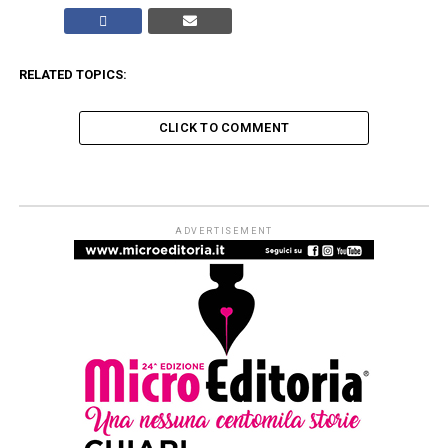
RELATED TOPICS:
CLICK TO COMMENT
INCHIESTE
Marta Russo, mia sorella
Published
8 anni ago
on
20 Luglio 2018
By
Redazione Leggere:tutti
di Annarita Paliani