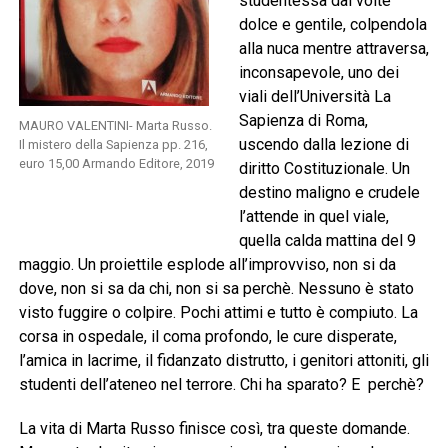
studentessa dal volte
dolce e gentile, colpendola
alla nuca mentre attraversa,
inconsapevole, uno dei
viali dell’Università La
Sapienza di Roma,
MAURO VALENTINI- Marta Russo.
uscendo dalla lezione di
Il mistero della Sapienza pp. 216,
euro 15,00 Armando Editore, 2019
diritto Costituzionale. Un
destino maligno e crudele
l’attende in quel viale,
quella calda mattina del 9
maggio. Un proiettile esplode all’improvviso, non si da
dove, non si sa da chi, non si sa perchè. Nessuno è stato
visto fuggire o colpire. Pochi attimi e tutto è compiuto. La
corsa in ospedale, il coma profondo, le cure disperate,
l’amica in lacrime, il fidanzato distrutto, i genitori attoniti, gli
studenti dell’ateneo nel terrore. Chi ha sparato? E perchè?
La vita di Marta Russo finisce così, tra queste domande.