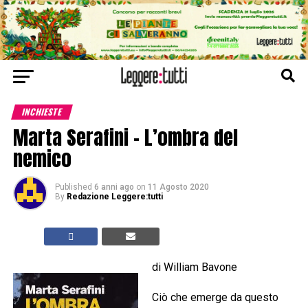
INCHIESTE
Marta Serafini – L’ombra del
nemico
Published
6 anni ago
on
11 Agosto 2020
By
Redazione Leggere:tutti
di William Bavone
Ciò che emerge da questo