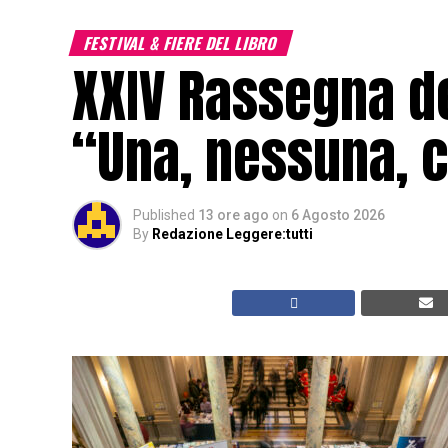
FESTIVAL & FIERE DEL LIBRO
XXIV Rassegna de
“Una, nessuna, c
Published
13 ore ago
on
6 Agosto 2026
By
Redazione Leggere:tutti