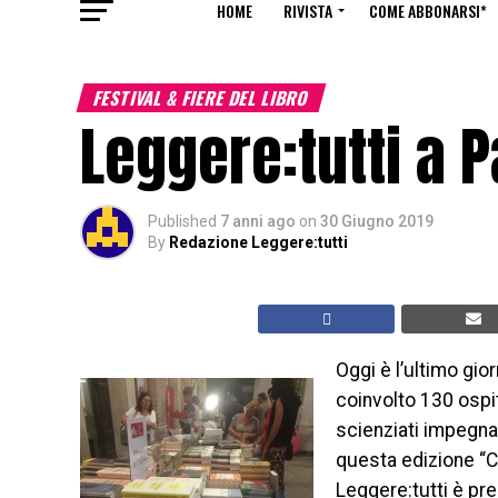
HOME
RIVISTA
COME ABBONARSI*
FESTIVAL & FIERE DEL LIBRO
Leggere:tutti a 
Published
7 anni ago
on
30 Giugno 2019
By
Redazione Leggere:tutti
Oggi è l’ultimo gio
coinvolto 130 ospiti 
scienziati impegnat
questa edizione “C’
Leggere:tutti è pr