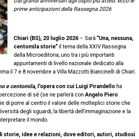
Dai grandi anniversari agli ospiti più attesi: ecco le
prime anticipazioni della Rassegna 2026
Chiari (BS), 20 luglio 2026
– Sarà
“Una, nessuna,
centomila storie”
il tema della XXIV Rassegna
della Microeditoria, uno tra i più importanti
appuntamenti di livello nazionale dedicato alla
a il 7 e 8 novembre a Villa Mazzotti Biancinelli di Chiari.
no e centomila
, l’opera con cui Luigi Pirandello
ha
a percezione di sé (se ne parlerà con
Angelo Piero
e di porre al centro il valore delle molteplici storie che
versità degli sguardi, la libertà dell’immaginazione e la
interpretare il mondo.
 storie, idee e relazioni, dove editori, autori, studiosi