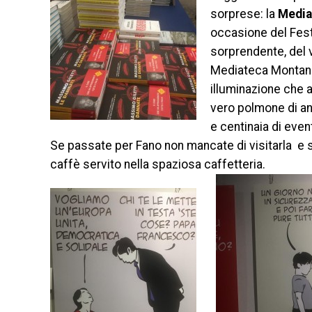
sorprese: la
Media
occasione del Fes
sorprendente, del v
Mediateca Montanar
illuminazione che ar
vero polmone di ani
e centinaia di even
Se passate per Fano non mancate di visitarla e s
caffè servito nella spaziosa caffetteria.