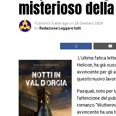
misterioso della 
Published
3 anni ago
on
26 Gennaio 2024
By
Redazione Leggere:tutti
L’ultima fatica lette
Helicon, ha già sus
avvincente per gli 
questo nuovo lavoro
Pasquali, noto per la
l’attenzione del pub
romanzo “Wuthering
avvincente ha una t