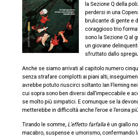
la Sezione Q della poli
perdersi in una Copena
brulicante di gente e 
coraggioso trio forma
sono la Sezione Q al g
un giovane delinquent
sfruttato dallo spregi
Anche se siamo arrivati al capitolo numero cinqu
senza strafare complotti ai piani alti, inseguime
avrebbe potuto riuscirci soltanto Ian Fleming nei
cui sopra sono ben diversi dall’impeccabile e ac
se molto più simpatici. E comunque se la devono
metterebbe in difficoltà anche l’eroe e l’eroina più
Tirando le somme,
L’effetto farfalla
è un giallo no
macabro, suspense e umorismo, confermando la 