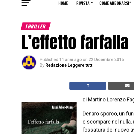
HOME
RIVISTA
COME ABBONARSI*
THRILLER
L’effetto farfalla
Published
11 anni ago
on
22 Dicembre 2015
By
Redazione Leggere:tutti
di Martino Lorenzo Fa
Denaro sporco, un fun
e scompare nel nulla,
l’ossatura del nuovo 