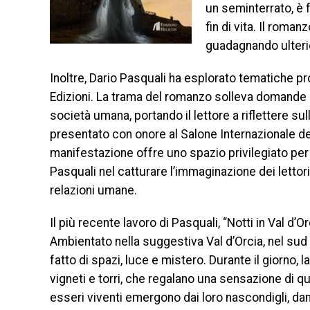
un seminterrato, è f
fin di vita. Il rom
guadagnando ulterio
Inoltre, Dario Pasquali ha esplorato tematiche pro
Edizioni. La trama del romanzo solleva domande in
società umana, portando il lettore a riflettere su
presentato con onore al Salone Internazionale de
manifestazione offre uno spazio privilegiato per
Pasquali nel catturare l’immaginazione dei lettor
relazioni umane.
Il più recente lavoro di Pasquali, “Notti in Val d
Ambientato nella suggestiva Val d’Orcia, nel sud 
fatto di spazi, luce e mistero. Durante il giorno, l
vigneti e torri, che regalano una sensazione di quie
esseri viventi emergono dai loro nascondigli, dan