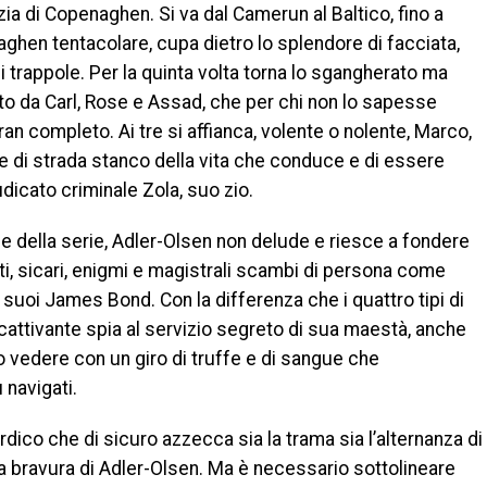
zia di Copenaghen. Si va dal Camerun al Baltico, fino a
ghen tentacolare, cupa dietro lo splendore di facciata,
di trappole. Per la quinta volta torna lo sgangherato ma
to da Carl, Rose e Assad, che per chi non lo sapesse
ran completo. Ai tre si affianca, volente o nolente, Marco,
e di strada stanco della vita che conduce e di essere
udicato criminale Zola, suo zio.
e della serie, Adler-Olsen non delude e riesce a fondere
nti, sicari, enigmi e magistrali scambi di persona come
 suoi James Bond. Con la differenza che i quattro tipi di
cattivante spia al servizio segreto di sua maestà, anche
 vedere con un giro di truffe e di sangue che
 navigati.
rdico che di sicuro azzecca sia la trama sia l’alternanza di
bravura di Adler-Olsen. Ma è necessario sottolineare