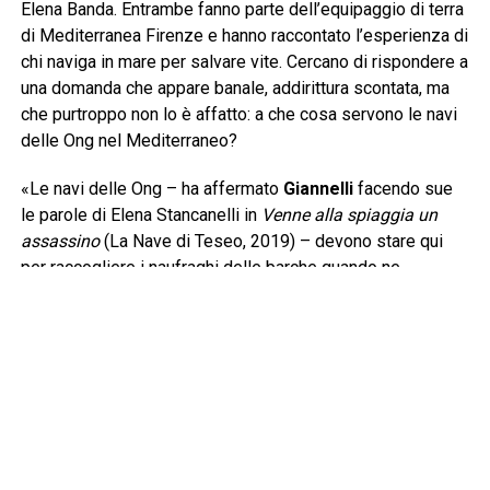
Elena Banda. Entrambe fanno parte dell’equipaggio di terra
di Mediterranea Firenze e hanno raccontato l’esperienza di
chi naviga in mare per salvare vite. Cercano di rispondere a
una domanda che appare banale, addirittura scontata, ma
che purtroppo non lo è affatto: a che cosa servono le navi
delle Ong nel Mediterraneo?
«Le navi delle Ong – ha affermato
Giannelli
facendo sue
le parole di Elena Stancanelli in
Venne alla spiaggia un
assassino
(La Nave di Teseo, 2019) – devono stare qui
per raccogliere i naufraghi delle barche quando ne
incontrano. Questa è senza dubbio la prima risposta e
devono arrivare prima della cosiddetta Guardia Costiera
libica per evitare che i naufraghi siano riportati nelle carceri
dalle quali sono scappati. La legge del mare è ferrea e si
basa sul cuore e sul cervello di chi naviga, una barca in
difficoltà va soccorsa». Lo sforzo giornaliero di
Mediterranea lo condividono pure gli uomini e le donne
imbarcati nella Flotilla con un’altra nave in grande difficoltà,