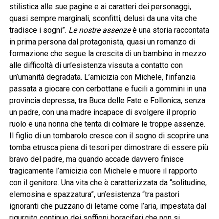
stilistica alle sue pagine e ai caratteri dei personaggi,
quasi sempre marginali, sconfitti, delusi da una vita che
tradisce i sogni”.
Le nostre assenze
è una storia raccontata
in prima persona dal protagonista, quasi un romanzo di
formazione che segue la crescita di un bambino in mezzo
alle difficoltà di un’esistenza vissuta a contatto con
un’umanità degradata. L’amicizia con Michele, l’infanzia
passata a giocare con cerbottane e fucili a gommini in una
provincia depressa, tra Buca delle Fate e Follonica, senza
un padre, con una madre incapace di svolgere il proprio
ruolo e una nonna che tenta di colmare le troppe assenze.
Il figlio di un tombarolo cresce con il sogno di scoprire una
tomba etrusca piena di tesori per dimostrare di essere più
bravo del padre, ma quando accade davvero finisce
tragicamente l’amicizia con Michele e muore il rapporto
con il genitore. Una vita che è caratterizzata da “solitudine,
elemosina e spazzatura”, un’esistenza “tra pastori
ignoranti che puzzano di letame come l’aria, impestata dal
rigurgito continuo dei soffioni boraciferi che non si