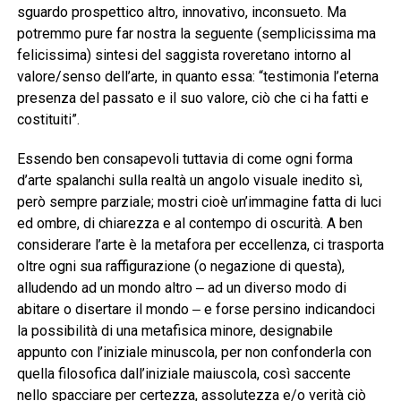
sguardo prospettico altro, innovativo, inconsueto. Ma
potremmo pure far nostra la seguente (semplicissima ma
felicissima) sintesi del saggista roveretano intorno al
valore/senso dell’arte, in quanto essa: “testimonia l’eterna
presenza del passato e il suo valore, ciò che ci ha fatti e
costituiti”.
Essendo ben consapevoli tuttavia di come ogni forma
d’arte spalanchi sulla realtà un angolo visuale inedito sì,
però sempre parziale; mostri cioè un’immagine fatta di luci
ed ombre, di chiarezza e al contempo di oscurità. A ben
considerare l’arte è la metafora per eccellenza, ci trasporta
oltre ogni sua raffigurazione (o negazione di questa),
alludendo ad un mondo altro ‒ ad un diverso modo di
abitare o disertare il mondo ‒ e forse persino indicandoci
la possibilità di una metafisica minore, designabile
appunto con l’iniziale minuscola, per non confonderla con
quella filosofica dall’iniziale maiuscola, così saccente
nello spacciare per certezza, assolutezza e/o verità ciò