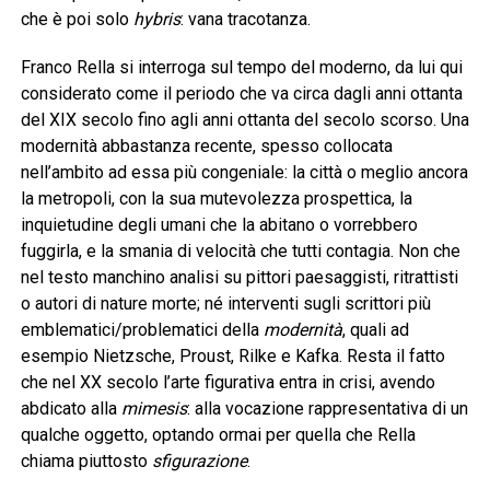
che è poi solo
hybris
: vana tracotanza.
Franco Rella si interroga sul tempo del moderno, da lui qui
considerato come il periodo che va circa dagli anni ottanta
del XIX secolo fino agli anni ottanta del secolo scorso. Una
modernità abbastanza recente, spesso collocata
nell’ambito ad essa più congeniale: la città o meglio ancora
la metropoli, con la sua mutevolezza prospettica, la
inquietudine degli umani che la abitano o vorrebbero
fuggirla, e la smania di velocità che tutti contagia. Non che
nel testo manchino analisi su pittori paesaggisti, ritrattisti
o autori di nature morte; né interventi sugli scrittori più
emblematici/problematici della
modernità
, quali ad
esempio Nietzsche, Proust, Rilke e Kafka. Resta il fatto
che nel XX secolo l’arte figurativa entra in crisi, avendo
abdicato alla
mimesis
: alla vocazione rappresentativa di un
qualche oggetto, optando ormai per quella che Rella
chiama piuttosto
sfigurazione
.