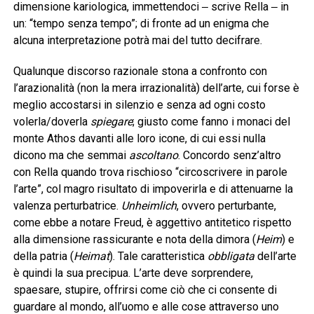
dimensione kariologica, immettendoci ‒ scrive Rella ‒ in
un: “tempo senza tempo”; di fronte ad un enigma che
alcuna interpretazione potrà mai del tutto decifrare.
Qualunque discorso razionale stona a confronto con
l’arazionalità (non la mera irrazionalità) dell’arte, cui forse è
meglio accostarsi in silenzio e senza ad ogni costo
volerla/doverla
spiegare
; giusto come fanno i monaci del
monte Athos davanti alle loro icone, di cui essi nulla
dicono ma che semmai
ascoltano
. Concordo senz’altro
con Rella quando trova rischioso “circoscrivere in parole
l’arte”, col magro risultato di impoverirla e di attenuarne la
valenza perturbatrice.
Unheimlich
, ovvero perturbante,
come ebbe a notare Freud, è aggettivo antitetico rispetto
alla dimensione rassicurante e nota della dimora (
Heim
) e
della patria (
Heimat
). Tale caratteristica
obbligata
dell’arte
è quindi la sua precipua. L’arte deve sorprendere,
spaesare, stupire, offrirsi come ciò che ci consente di
guardare al mondo, all’uomo e alle cose attraverso uno