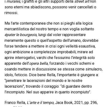
i
murales
, i graffiti e gli altri supporti della
street art
non
sono eterni ma sbiadiscono, possono venir cancellati o
rimossi.
Ma l’arte contemporanea che non si pieghi alla logica
mercantilistica del nostro tempo e non voglia soltanto
épater le bourgeois
, lungi dal voler rappresentare
meramente questo o quell’aspetto dell’umano, dovrebbe
forse tendere a mettere in crisi ogni velleità esaustiva,
ogni ambizione a completezze improbabili; mirare ad
aprire interrogativi, varchi che fessurino l’integrità solo
apparente dell’
opera
bella
, forzando i vecchi schemi e
osando mettere in discussione se stessa come simulacro,
idolo, feticcio. Dice bene Rella, l’importante è giungere a:
“penetrare le lacerazioni del mondo e le nostre
lacerazioni”, trovando il coraggio: “di guardare dentro
l’incompiuto. Nel suo apparire in quanto incompiuto”.
Franco Rella,
L’arte e il tempo
, Jaca Book, 2021, pp. 296,