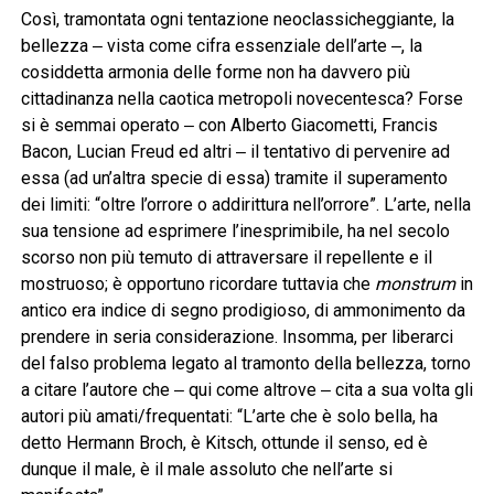
Così, tramontata ogni tentazione neoclassicheggiante, la
bellezza ‒ vista come cifra essenziale dell’arte ‒, la
cosiddetta armonia delle forme non ha davvero più
cittadinanza nella caotica metropoli novecentesca? Forse
si è semmai operato ‒ con Alberto Giacometti, Francis
Bacon, Lucian Freud ed altri ‒ il tentativo di pervenire ad
essa (ad un’altra specie di essa) tramite il superamento
dei limiti: “oltre l’orrore o addirittura nell’orrore”. L’arte, nella
sua tensione ad esprimere l’inesprimibile, ha nel secolo
scorso non più temuto di attraversare il repellente e il
mostruoso; è opportuno ricordare tuttavia che
monstrum
in
antico era indice di segno prodigioso, di ammonimento da
prendere in seria considerazione. Insomma, per liberarci
del falso problema legato al tramonto della bellezza, torno
a citare l’autore che ‒ qui come altrove ‒ cita a sua volta gli
autori più amati/frequentati: “L’arte che è solo bella, ha
detto Hermann Broch, è Kitsch, ottunde il senso, ed è
dunque il male, è il male assoluto che nell’arte si