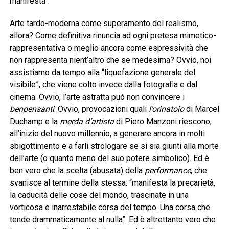
manifesta”.
Arte tardo-moderna come superamento del realismo,
allora? Come definitiva rinuncia ad ogni pretesa mimetico-
rappresentativa o meglio ancora come espressività che
non rappresenta nient’altro che se medesima? Ovvio, noi
assistiamo da tempo alla “liquefazione generale del
visibile”, che viene colto invece dalla fotografia e dal
cinema. Ovvio, l’arte astratta può non convincere i
benpensanti
. Ovvio, provocazioni quali
l’orinatoio
di Marcel
Duchamp e la
merda d’artista
di Piero Manzoni riescono,
all’inizio del nuovo millennio, a generare ancora in molti
sbigottimento e a farli strologare se si sia giunti alla morte
dell’arte (o quanto meno del suo potere simbolico). Ed è
ben vero che la scelta (abusata) della
performance
, che
svanisce al termine della stessa: “manifesta la precarietà,
la caducità delle cose del mondo, trascinate in una
vorticosa e inarrestabile corsa del tempo. Una corsa che
tende drammaticamente al nulla”. Ed è altrettanto vero che