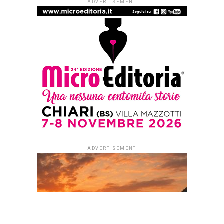
LO ZIBALDONE - RECENSIONI
’70 profumi
Published
4 giorni ago
on
3 Agosto 2026
By
Redazione Leggere:tutti
Ogni odore una storia:
giochi, musica, sport, tv,
cinema degli anni più felici
in settanta racconti
di Giorgio Billeri
(prefazioni di Carlo Conti e
Luca Salvetti)
Settanta racconti per
rivivere gli anni Settanta