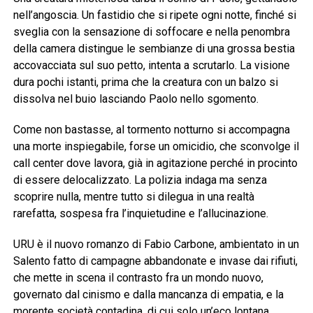
nell’angoscia. Un fastidio che si ripete ogni notte, finché si
sveglia con la sensazione di soffocare e nella penombra
della camera distingue le sembianze di una grossa bestia
accovacciata sul suo petto, intenta a scrutarlo. La visione
dura pochi istanti, prima che la creatura con un balzo si
dissolva nel buio lasciando Paolo nello sgomento.
Come non bastasse, al tormento notturno si accompagna
una morte inspiegabile, forse un omicidio, che sconvolge il
call center dove lavora, già in agitazione perché in procinto
di essere delocalizzato. La polizia indaga ma senza
scoprire nulla, mentre tutto si dilegua in una realtà
rarefatta, sospesa fra l’inquietudine e l’allucinazione.
URU è il nuovo romanzo di Fabio Carbone, ambientato in un
Salento fatto di campagne abbandonate e invase dai rifiuti,
che mette in scena il contrasto fra un mondo nuovo,
governato dal cinismo e dalla mancanza di empatia, e la
morente società contadina, di cui solo un’eco lontana