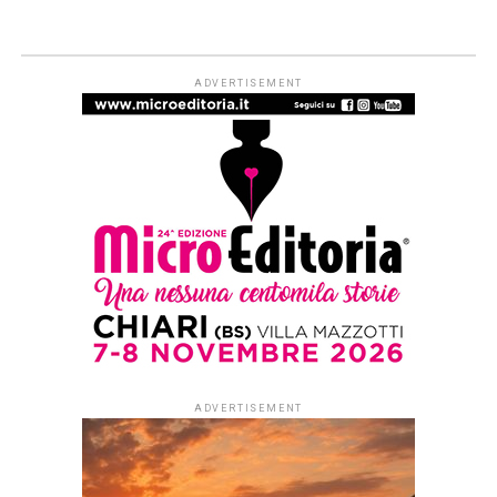
NARRATIVA
L’osso del cuore
Published
4 anni ago
on
8 Giugno 2022
By
Redazione Leggere:tutti
di Gordiano Lupi
L’osso del cuore
non è un libro
facile. Valentina
Santini ha uno stile
chirurgico ed