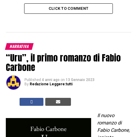
CLICK TO COMMENT
NARRATIVA
“Uru”, il primo romanzo di Fabio
Carbone
Published
4 anni ago
on
13 Gennaio 2023
By
Redazione Leggere:tutti
Il nuovo
romanzo di
Fabio Carbone,