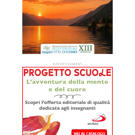
essenziale, fatto di
periodi
frammentari e di
brevi dialoghi,
efficace per il tipo
di storia cruda e
senza speranza
che vuol
raccontare. Il
lettore comprende
il senso del titolo a
pagina 76 o giù di
lì.
Mi sei entrata nell’osso del cuore
(per dire che si è
innamorato).
Ma il cuore non ha l’osso. Il mio sì.
Un dialogo
rapido e ficcante fa capire che ci troviamo all’interno di una
storia d’amore. Ma non è la solita storia d’amore. No
davvero, è una storia d’amore e morte, corretta al
fantastico, tipo
I viaggiatori della sera
di Umberto
Simonetta, che Ugo Tognazzi portò al cinema in uno