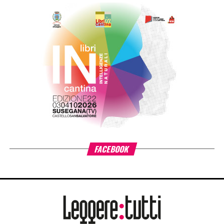
autori importanti, oltre a palesare un originale talento.
Esordio narrativo di Valentina Santini del tutto diverso da
altri debutti, quando troviamo un autore che vuol raccontare
una storia personale, urgente, che da tempo tiene dentro e
che deve proprio uscire.
L’osso del cuore
è tutt’altra cosa,
è un romanzo costruito secondo le regole della miglior
scuola di scrittura creativa, scritto con grande tecnica
narrativa, senza errori di sorta, del tutto privo di ingenuità.
Un esordio insolito, che nasconde una scrittrice
interessante, capace di maneggiare horror e noir, persino il
torture
, che provoca nel lettore un mix di disgusto e
ribrezzo. Certo, è un tipo di storia che ha bisogno di un suo
pubblico, desideroso di trovare emozioni nere e crudeli
sulla pagina bianca. Valentina Santini è un’ottima scrittrice,
questo è fuori discussione, proprio per questo mi
piacerebbe leggere un suo romanzo che la coinvolga in
prima persona e che segua meno le regole del mercato.
L’osso del cuore resta comunque un buon noir distopico,