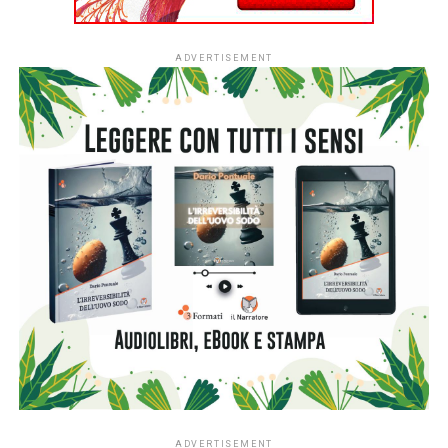
stupendo film interpretato insieme a Ornella Vanoni, che
consiglio di recuperare. Ci troviamo nell’Italia del 1976,
ispirata all’Argentina della dittatura militare, perché in
questa Italia di fantasia ha trionfato una parte politica
nazistoide che mette in campo di concentramento i non
conformi, gli individui pericolosi e i dissidenti. Il romanzo
non è per stomaci deboli, perché buona parte del racconto
descrive torture, moncherini vari, animali spellati, corpi
attaccati ai ganci e via di questo passo. Se fosse un film
sarebbe a montaggio alternato, perché di consequenziale
la narrazione ha ben poco, non segue un ordine logico ma
avanza per rimandi,
flashback
e ricordi. In ogni caso la
storia si svolge tra Pontassieve, Firenze, Santa Fiora e
Peretola, mentre molte sequenze sono ambientate in una
Casa della Libertà di pura fantasia, un lager vero e proprio
dove ne accadono di tutti i colori e dal quale a un certo
punto i protagonisti fuggono. Nella seconda parte ci
rendiamo conto che la protagonista femminile è un’artista
provetta che confeziona copie perfette di Modigliani e altri