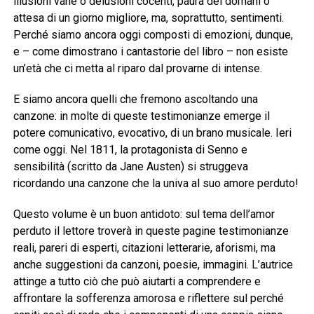
illusioni vane o delusioni cocenti, paura del domani o
attesa di un giorno migliore, ma, soprattutto, sentimenti.
Perché siamo ancora oggi composti di emozioni, dunque,
e – come dimostrano i cantastorie del libro – non esiste
un’età che ci metta al riparo dal provarne di intense.
E siamo ancora quelli che fremono ascoltando una
canzone: in molte di queste testimonianze emerge il
potere comunicativo, evocativo, di un brano musicale. Ieri
come oggi. Nel 1811, la protagonista di Senno e
sensibilità (scritto da Jane Austen) si struggeva
ricordando una canzone che la univa al suo amore perduto!
Questo volume è un buon antidoto: sul tema dell’amor
perduto il lettore troverà in queste pagine testimonianze
reali, pareri di esperti, citazioni letterarie, aforismi, ma
anche suggestioni da canzoni, poesie, immagini. L’autrice
attinge a tutto ciò che può aiutarti a comprendere e
affrontare la sofferenza amorosa e riflettere sul perché