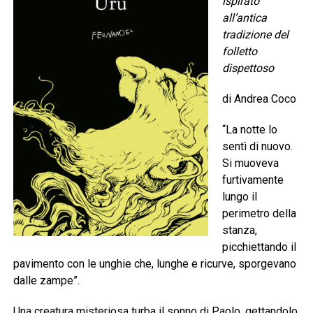
ispirato
all’antica
tradizione del
folletto
dispettoso
di Andrea Coco
“La notte lo
sentì di nuovo.
Si muoveva
furtivamente
lungo il
perimetro della
stanza,
picchiettando il
pavimento con le unghie che, lunghe e ricurve, sporgevano
dalle zampe”.
Una creatura misteriosa turba il sonno di Paolo, gettandolo