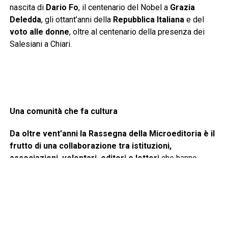
nascita di
Dario Fo
, il centenario del Nobel a
Grazia
Deledda
, gli ottant’anni della
Repubblica Italiana
e del
voto alle donne
, oltre al centenario della presenza dei
Salesiani a Chiari.
Una comunità che fa cultura
Da oltre vent’anni la Rassegna della Microeditoria è il
frutto di una collaborazione tra istituzioni,
associazioni, volontari, editori e lettori
che hanno
scelto di fare della cultura uno strumento di crescita,
partecipazione e valorizzazione del territorio.
«
La Rassegna della Microeditoria rappresenta uno degli
appuntamenti culturali più significativi per la nostra città e