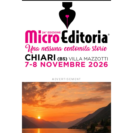
#ioleggoperché apre a tutti i nidi
d’Italia. Dal 1° settembre al via le
iscrizioni per partecipare alla
campagna di donazioni del 7-15
novembre
Published
2 settimane ago
on
29 Luglio 2026
By
Redazione Leggere:tutti