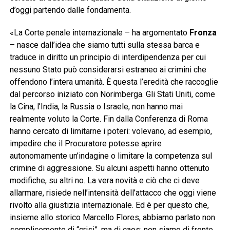
d’oggi partendo dalle fondamenta.
«La Corte penale internazionale – ha argomentato
Fronza
– nasce dall’idea che siamo tutti sulla stessa barca e
traduce in diritto un principio di interdipendenza per cui
nessuno Stato può considerarsi estraneo ai crimini che
offendono l’intera umanità. È questa l’eredità che raccoglie
dal percorso iniziato con Norimberga. Gli Stati Uniti, come
la Cina, l’India, la Russia o Israele, non hanno mai
realmente voluto la Corte. Fin dalla Conferenza di Roma
hanno cercato di limitarne i poteri: volevano, ad esempio,
impedire che il Procuratore potesse aprire
autonomamente un’indagine o limitare la competenza sul
crimine di aggressione. Su alcuni aspetti hanno ottenuto
modifiche, su altri no. La vera novità e ciò che ci deve
allarmare, risiede nell’intensità dell’attacco che oggi viene
rivolto alla giustizia internazionale. Ed è per questo che,
insieme allo storico Marcello Flores, abbiamo parlato non
semplicemente di “crisi”, ma di caos: non siamo di fronte