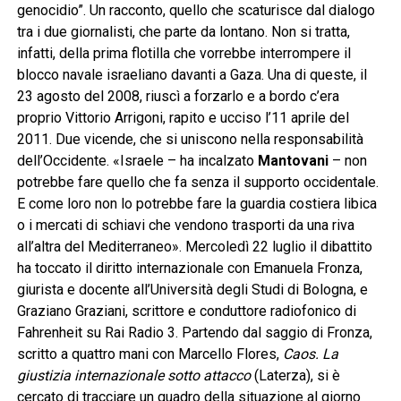
genocidio”. Un racconto, quello che scaturisce dal dialogo
tra i due giornalisti, che parte da lontano. Non si tratta,
infatti, della prima flotilla che vorrebbe interrompere il
blocco navale israeliano davanti a Gaza. Una di queste, il
23 agosto del 2008, riuscì a forzarlo e a bordo c’era
proprio Vittorio Arrigoni, rapito e ucciso l’11 aprile del
2011. Due vicende, che si uniscono nella responsabilità
dell’Occidente. «Israele – ha incalzato
Mantovani
– non
potrebbe fare quello che fa senza il supporto occidentale.
E come loro non lo potrebbe fare la guardia costiera libica
o i mercati di schiavi che vendono trasporti da una riva
all’altra del Mediterraneo». Mercoledì 22 luglio il dibattito
ha toccato il diritto internazionale con Emanuela Fronza,
giurista e docente all’Università degli Studi di Bologna, e
Graziano Graziani, scrittore e conduttore radiofonico di
Fahrenheit su Rai Radio 3. Partendo dal saggio di Fronza,
scritto a quattro mani con Marcello Flores,
Caos. La
giustizia internazionale sotto attacco
(Laterza), si è
cercato di tracciare un quadro della situazione al giorno