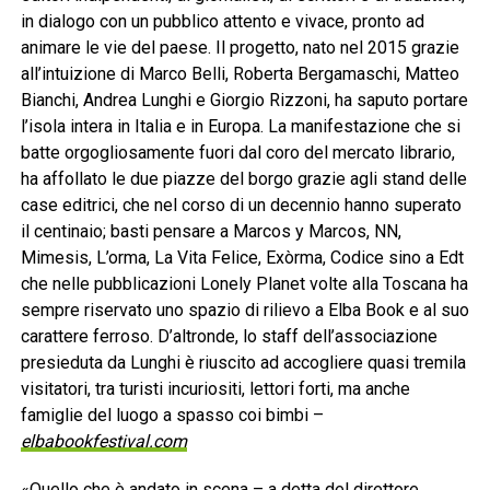
in dialogo con un pubblico attento e vivace, pronto ad
animare le vie del paese. Il progetto, nato nel 2015 grazie
all’intuizione di Marco Belli, Roberta Bergamaschi, Matteo
Bianchi, Andrea Lunghi e Giorgio Rizzoni, ha saputo portare
l’isola intera in Italia e in Europa. La manifestazione che si
batte orgogliosamente fuori dal coro del mercato librario,
ha affollato le due piazze del borgo grazie agli stand delle
case editrici, che nel corso di un decennio hanno superato
il centinaio; basti pensare a Marcos y Marcos, NN,
Mimesis, L’orma, La Vita Felice, Exòrma, Codice sino a Edt
che nelle pubblicazioni Lonely Planet volte alla Toscana ha
sempre riservato uno spazio di rilievo a Elba Book e al suo
carattere ferroso. D’altronde, lo staff dell’associazione
presieduta da Lunghi è riuscito ad accogliere quasi tremila
visitatori, tra turisti incuriositi, lettori forti, ma anche
famiglie del luogo a spasso coi bimbi –
elbabookfestival.com
«Quello che è andato in scena – a detta del direttore