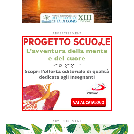
Dopo quattro anni di sperimentazione,
#ioleggoperché
apre per la prima volta le iscrizioni a tutti gli asili nido
italiani.
Dal
1° settembre
le strutture educative per la
fascia 0-3 anni di tutto il Paese potranno aderire
all’iniziativa sociale dell’Associazione Italiana Editori (AIE)
a favore delle biblioteche scolastiche e partecipare alla
campagna nazionale di donazione di libri in programma dal
7 al 15 novembre 2026.
L’ingresso di tutti i nidi italiani segna una
nuova fase per