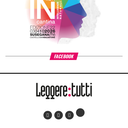
particolare attenzione alle situazioni di povertà e fragilità
sociale ed economica, promuovendo percorsi di crescita
individuale e lo sviluppo delle comunità educanti.
«L’estensione di #ioleggoperché a tutti gli asili nido
italiani è il risultato di un percorso costruito insieme ad AIE
– ha detto
Giovanni Azzone, presidente Fondazione
Cariplo
–. L’esperienza ci ha confermato quanto la lettura
condivisa fin dai primi anni di vita favorisca lo sviluppo dei
bambini e rafforzi il ruolo educativo di famiglie e servizi
per l’infanzia. Per questo sosteniamo il progetto
nell’ambito di Anita – L’infanzia prima. La forza di
#ioleggoperché sta nella sua capacità di trasformare la
lettura precoce in una grande pratica comunitaria:
un’occasione per coinvolgere cittadini, famiglie, scuole e
territori nel sostegno concreto ai nidi e nella diffusione di
un’abitudine che arricchisce il presente dei bambini e ne