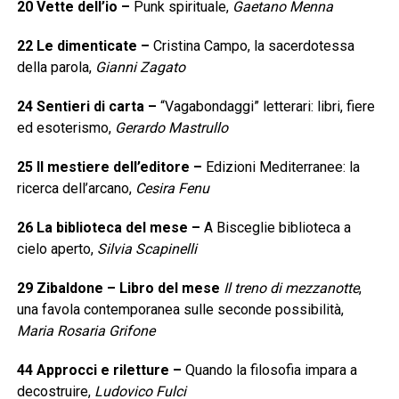
20
Vette dell’io
–
Punk spirituale,
Gaetano Menna
22
Le dimenticate
–
Cristina Campo, la sacerdotessa
della parola,
Gianni Zagato
24
Sentieri di carta
–
“Vagabondaggi” letterari: libri, fiere
ed esoterismo,
Gerardo Mastrullo
25
Il mestiere dell’editore
–
Edizioni Mediterranee: la
ricerca dell’arcano,
Cesira Fenu
26
La biblioteca del mese
–
A Bisceglie biblioteca a
cielo aperto,
Silvia Scapinelli
29
Zibaldone – Libro del mese
Il treno di mezzanotte
,
una favola contemporanea sulle seconde possibilità,
Maria Rosaria Grifone
44
Approcci e riletture
–
Quando la filosofia impara a
decostruire,
Ludovico Fulci