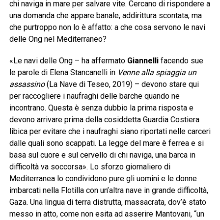
chi naviga in mare per salvare vite. Cercano di rispondere a
una domanda che appare banale, addirittura scontata, ma
che purtroppo non lo è affatto: a che cosa servono le navi
delle Ong nel Mediterraneo?
«Le navi delle Ong – ha affermato
Giannelli
facendo sue
le parole di Elena Stancanelli in
Venne alla spiaggia un
assassino
(La Nave di Teseo, 2019) – devono stare qui
per raccogliere i naufraghi delle barche quando ne
incontrano. Questa è senza dubbio la prima risposta e
devono arrivare prima della cosiddetta Guardia Costiera
libica per evitare che i naufraghi siano riportati nelle carceri
dalle quali sono scappati. La legge del mare è ferrea e si
basa sul cuore e sul cervello di chi naviga, una barca in
difficoltà va soccorsa». Lo sforzo giornaliero di
Mediterranea lo condividono pure gli uomini e le donne
imbarcati nella Flotilla con un’altra nave in grande difficoltà,
Gaza. Una lingua di terra distrutta, massacrata, dov’è stato
messo in atto, come non esita ad asserire Mantovani, “un