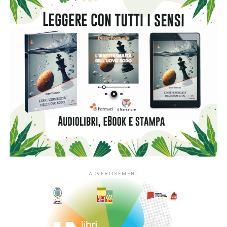
#ioleggoperché
che, dopo dieci anni al fianco delle
scuole, amplia il proprio raggio d’azione includendo anche i
servizi educativi per la primissima infanzia.
L’apertura nazionale è resa possibile grazie al
sostegno
di Fondazione Cariplo
, che dal 2022 ha accompagnato lo
sviluppo di #ioleggoperchéLAB-NIDI, il progetto
sperimentale dedicato ai nidi realizzato in Lombardia e
nelle province di Novara e Verbano-Cusio-Ossola,
territorio di riferimento della Fondazione. In quattro anni la
sperimentazione ha coinvolto fino a 350 asili nido situati
nei contesti più fragili di queste aree, contribuendo ad
arricchirne le biblioteche e a consolidare la presenza dei
libri nella quotidianità educativa. L’estensione del progetto
si inserisce nella cornice della sfida di mandato Anita –
L’infanzia prima di Fondazione Cariplo, che sostiene il
benessere dei bambini e delle bambine tra 0 e 6 anni, con