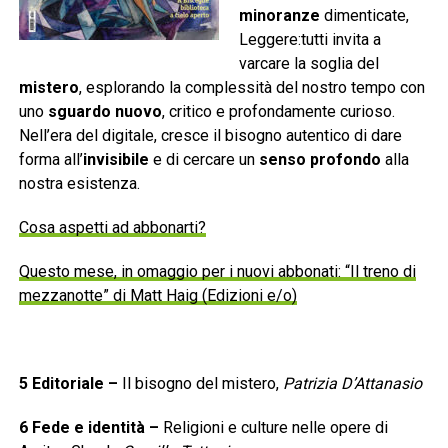
minoranze
dimenticate,
Leggere:tutti invita a
varcare la soglia del
mistero
, esplorando la complessità del nostro tempo con
uno
sguardo nuovo
, critico e profondamente curioso.
Nell’era del digitale, cresce il bisogno autentico di dare
forma all’
invisibile
e di cercare un
senso profondo
alla
nostra esistenza.
Cosa aspetti ad abbonarti?
Questo mese, in omaggio per i nuovi abbonati: “Il treno di
mezzanotte” di Matt Haig (Edizioni e/o)
5
Editoriale
–
Il bisogno del mistero,
Patrizia D’Attanasio
6
Fede e identità
–
Religioni e culture nelle opere di