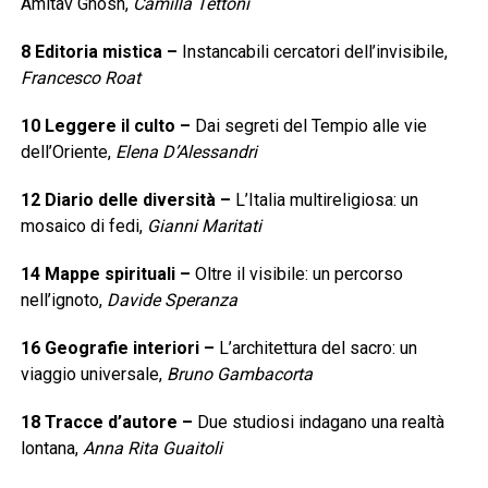
Amitav Ghosh,
Camilla Tettoni
8
Editoria mistica
–
Instancabili cercatori dell’invisibile,
Francesco Roat
10
Leggere il culto
–
Dai segreti del Tempio alle vie
dell’Oriente,
Elena D’Alessandri
12
Diario delle diversità
–
L’Italia multireligiosa: un
mosaico di fedi,
Gianni Maritati
14
Mappe spirituali
–
Oltre il visibile: un percorso
nell’ignoto,
Davide Speranza
16
Geografie interiori
–
L’architettura del sacro: un
viaggio universale,
Bruno Gambacorta
18
Tracce d’autore
–
Due studiosi indagano una realtà
lontana,
Anna Rita Guaitoli