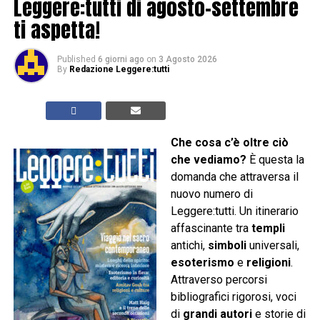
Leggere:tutti di agosto-settembre
ti aspetta!
Published
6 giorni ago
on
3 Agosto 2026
By
Redazione Leggere:tutti
Che cosa c’è oltre ciò
che vediamo?
È questa la
domanda che attraversa il
nuovo numero di
Leggere:tutti. Un itinerario
affascinante tra
templi
antichi,
simboli
universali,
esoterismo
e
religioni
.
Attraverso percorsi
bibliografici rigorosi, voci
di
grandi autori
e storie di