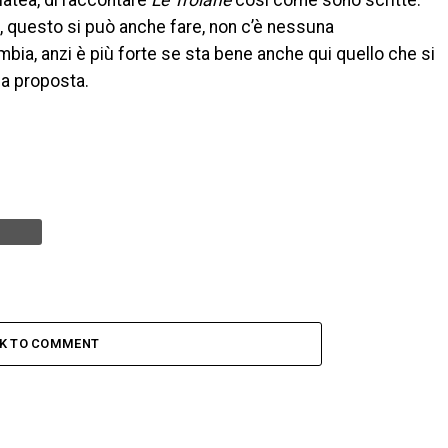
latea, di raccontare
Le Troiane
così come sono scritte.
ì, questo si può anche fare, non c’è nessuna
mbia, anzi è più forte se sta bene anche qui quello che si
una proposta.
CK TO COMMENT