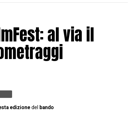
mFest: al via il
tometraggi
esta edizione
del
bando
per
cortometraggi
sul
tema della guerra e della
tto dal
Guerre & Pace FilmFest
, la cui
XXIV edizione
si