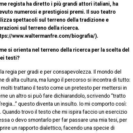
e regista ha diretto i più grandi attori italiani, ha
evuto numerosi e prestigiosi premi. Il suo teatro
lizza spettacoli sul terreno della tradizione e
razioni sul terreno della ricerca.
ttps://www.waltermanfre.com/biografia/).
e si orienta nel terreno della ricerca per la scelta del
ei testi?
lla regia per gradi e per consapevolezza. Il mondo del
 di alta cultura, ma lungo il percorso si incontra di tutto:
e molti trattano il testo come un pretesto per mettersi in
erne un altro si può fare dichiarandolo, scrivendo “tratto
 “regia…” questo diventa un insulto. Io mi comporto così:
 Quando trovo il testo che mi ispira faccio un esercizio
ressa o devo smontarlo per far passare una mia tesi, per
 aprire un rapporto dialettico, facendo una specie di