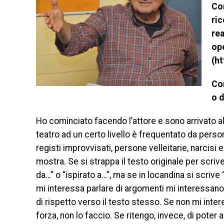
Com
ric
rea
ope
(h
Com
o d
Ho cominciato facendo l’attore e sono arrivato a
teatro ad un certo livello è frequentato da persone
registi improvvisati, persone velleitarie, narcisi 
mostra. Se si strappa il testo originale per scriv
da…” o “ispirato a…”, ma se in locandina si scrive
mi interessa parlare di argomenti mi interessano.
di rispetto verso il testo stesso. Se non mi inte
forza, non lo faccio. Se ritengo, invece, di poter