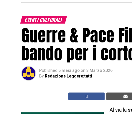
EVENTI CULTURALI
Guerre & Pace Fil
bando per i cor
Published
5 mesi ago
on
3 Marzo 2026
By
Redazione Leggere:tutti
Al via la
s
gratuito
pace
inde