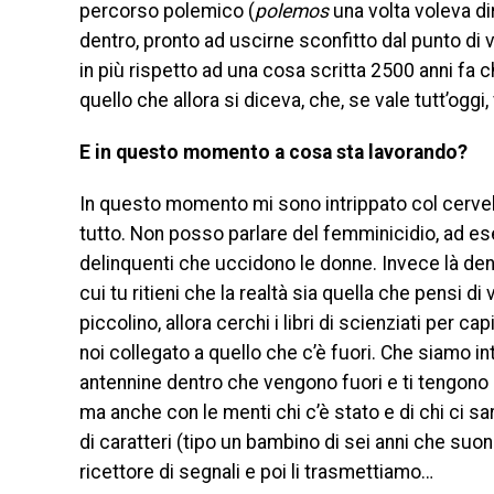
percorso polemico (
polemos
una volta voleva dir
dentro, pronto ad uscirne sconfitto dal punto di v
in più rispetto ad una cosa scritta 2500 anni fa c
quello che allora si diceva, che, se vale tutt’oggi
E in questo momento a cosa sta lavorando?
In questo momento mi sono intrippato col cervel
tutto. Non posso parlare del femminicidio, ad es
delinquenti che uccidono le donne. Invece là dentr
cui tu ritieni che la realtà sia quella che pensi di 
piccolino, allora cerchi i libri di scienziati per 
noi collegato a quello che c’è fuori. Che siamo i
antennine dentro che vengono fuori e ti tengono in
ma anche con le menti chi c’è stato e di chi ci sarà
di caratteri (tipo un bambino di sei anni che su
ricettore di segnali e poi li trasmettiamo…