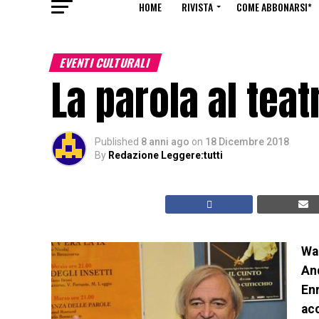
HOME
RIVISTA
COME ABBONARSI*
EVENTI CULTURALI
La parola al teat
Published
8 anni ago
on
18 Dicembre 2018
By
Redazione Leggere:tutti
Wa
And
Enr
acc