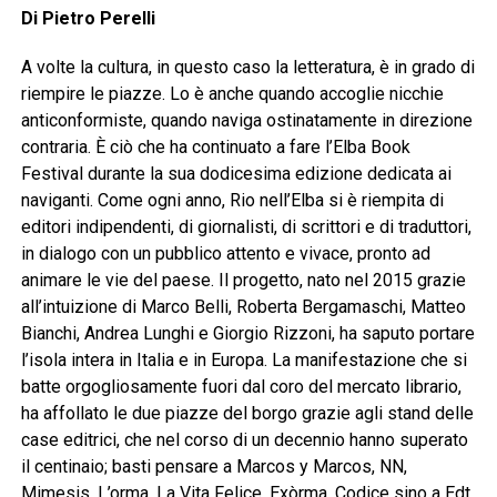
Di Pietro Perelli
A volte la cultura, in questo caso la letteratura, è in grado di
riempire le piazze. Lo è anche quando accoglie nicchie
anticonformiste, quando naviga ostinatamente in direzione
contraria. È ciò che ha continuato a fare l’Elba Book
Festival durante la sua dodicesima edizione dedicata ai
naviganti. Come ogni anno, Rio nell’Elba si è riempita di
editori indipendenti, di giornalisti, di scrittori e di traduttori,
in dialogo con un pubblico attento e vivace, pronto ad
animare le vie del paese. Il progetto, nato nel 2015 grazie
all’intuizione di Marco Belli, Roberta Bergamaschi, Matteo
Bianchi, Andrea Lunghi e Giorgio Rizzoni, ha saputo portare
l’isola intera in Italia e in Europa. La manifestazione che si
batte orgogliosamente fuori dal coro del mercato librario,
ha affollato le due piazze del borgo grazie agli stand delle
case editrici, che nel corso di un decennio hanno superato
il centinaio; basti pensare a Marcos y Marcos, NN,
Mimesis, L’orma, La Vita Felice, Exòrma, Codice sino a Edt