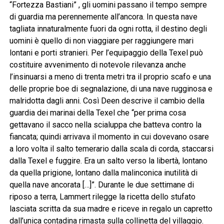
“Fortezza Bastiani” , gli uomini passano il tempo sempre
di guardia ma perennemente all’ancora. In questa nave
tagliata innaturalmente fuori da ogni rotta, il destino degli
uomini è quello di non viaggiare per raggiungere mari
lontani e porti stranieri. Per l’equipaggio della Texel può
costituire avvenimento di notevole rilevanza anche
l’insinuarsi a meno di trenta metri tra il proprio scafo e una
delle proprie boe di segnalazione, di una nave rugginosa e
malridotta dagli anni. Così Deen descrive il cambio della
guardia dei marinai della Texel che “per prima cosa
gettavano il sacco nella scialuppa che batteva contro la
fiancata; quindi arrivava il momento in cui dovevano osare
a loro volta il salto temerario dalla scala di corda, staccarsi
dalla Texel e fuggire. Era un salto verso la libertà, lontano
da quella prigione, lontano dalla malinconica inutilità di
quella nave ancorata […]”. Durante le due settimane di
riposo a terra, Lammert rilegge la ricetta dello stufato
lasciata scritta da sua madre e riceve in regalo un capretto
dall’unica contadina rimasta sulla collinetta del villaggio.