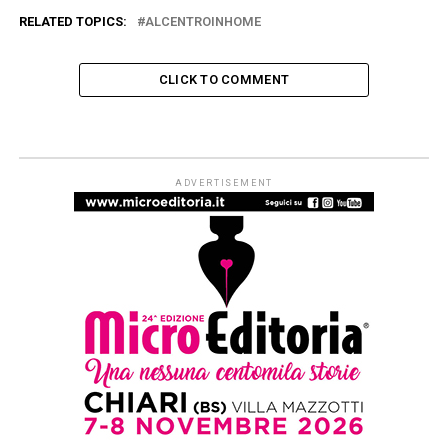
RELATED TOPICS:
ALCENTROINHOME
CLICK TO COMMENT
ARTICOLI & APPROFONDIMENTI
#ioleggoperché apre a tutti i nidi
d’Italia. Dal 1° settembre al via le
iscrizioni per partecipare alla
campagna di donazioni del 7-15
novembre
Published
2 settimane ago
on
29 Luglio 2026
By
Redazione Leggere:tutti