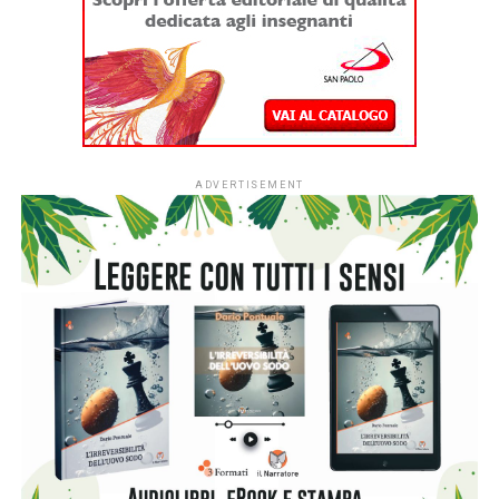
fascia 0-3 anni di tutto il Paese potranno aderire
all’iniziativa sociale dell’Associazione Italiana Editori (AIE)
a favore delle biblioteche scolastiche e partecipare alla
campagna nazionale di donazione di libri in programma dal
7 al 15 novembre 2026.
L’ingresso di tutti i nidi italiani segna una
nuova fase per
#ioleggoperché
che, dopo dieci anni al fianco delle
scuole, amplia il proprio raggio d’azione includendo anche i
servizi educativi per la primissima infanzia.
L’apertura nazionale è resa possibile grazie al
sostegno
di Fondazione Cariplo
, che dal 2022 ha accompagnato lo
sviluppo di #ioleggoperchéLAB-NIDI, il progetto
sperimentale dedicato ai nidi realizzato in Lombardia e
nelle province di Novara e Verbano-Cusio-Ossola,