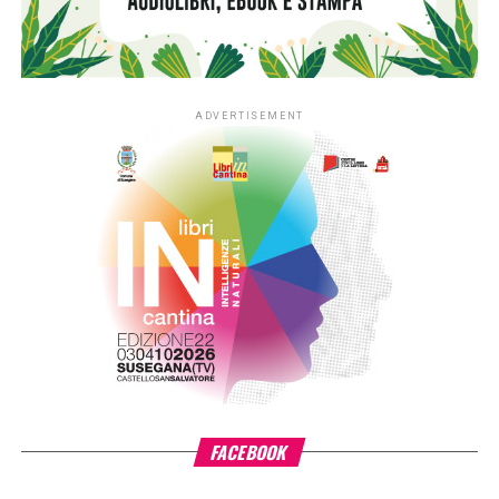
territorio di riferimento della Fondazione. In quattro anni la
sperimentazione ha coinvolto fino a 350 asili nido situati
nei contesti più fragili di queste aree, contribuendo ad
arricchirne le biblioteche e a consolidare la presenza dei
libri nella quotidianità educativa. L’estensione del progetto
si inserisce nella cornice della sfida di mandato Anita –
L’infanzia prima di Fondazione Cariplo, che sostiene il
benessere dei bambini e delle bambine tra 0 e 6 anni, con
particolare attenzione alle situazioni di povertà e fragilità
sociale ed economica, promuovendo percorsi di crescita
individuale e lo sviluppo delle comunità educanti.
«L’estensione di #ioleggoperché a tutti gli asili nido
italiani è il risultato di un percorso costruito insieme ad AIE
– ha detto
Giovanni Azzone, presidente Fondazione
Cariplo
–. L’esperienza ci ha confermato quanto la lettura
condivisa fin dai primi anni di vita favorisca lo sviluppo dei