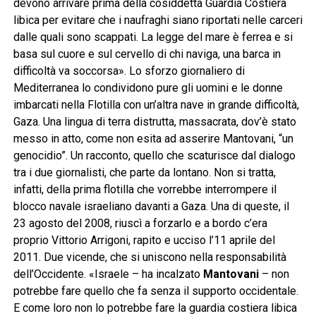
devono arrivare prima della cosiddetta Guardia Costiera
libica per evitare che i naufraghi siano riportati nelle carceri
dalle quali sono scappati. La legge del mare è ferrea e si
basa sul cuore e sul cervello di chi naviga, una barca in
difficoltà va soccorsa». Lo sforzo giornaliero di
Mediterranea lo condividono pure gli uomini e le donne
imbarcati nella Flotilla con un’altra nave in grande difficoltà,
Gaza. Una lingua di terra distrutta, massacrata, dov’è stato
messo in atto, come non esita ad asserire Mantovani, “un
genocidio”. Un racconto, quello che scaturisce dal dialogo
tra i due giornalisti, che parte da lontano. Non si tratta,
infatti, della prima flotilla che vorrebbe interrompere il
blocco navale israeliano davanti a Gaza. Una di queste, il
23 agosto del 2008, riuscì a forzarlo e a bordo c’era
proprio Vittorio Arrigoni, rapito e ucciso l’11 aprile del
2011. Due vicende, che si uniscono nella responsabilità
dell’Occidente. «Israele – ha incalzato
Mantovani
– non
potrebbe fare quello che fa senza il supporto occidentale.
E come loro non lo potrebbe fare la guardia costiera libica