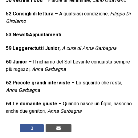
50
Vetrina Food
–
Parole al femminile,
Carlo Ottaviano
52
Consigli di lettura
–
A qualsiasi condizione,
Filippo Di
Girolamo
53
News&Appuntamenti
59
Leggere:tutti Junior,
A cura di Anna Garbagna
60
Junior
–
Il richiamo del Sol Levante conquista sempre
più ragazzi,
Anna Garbagna
62
Piccole grandi interviste
–
Lo sguardo che resta,
Anna Garbagna
64
Le domande giuste
–
Quando nasce un figlio, nascono
anche due genitori,
Anna Garbagna