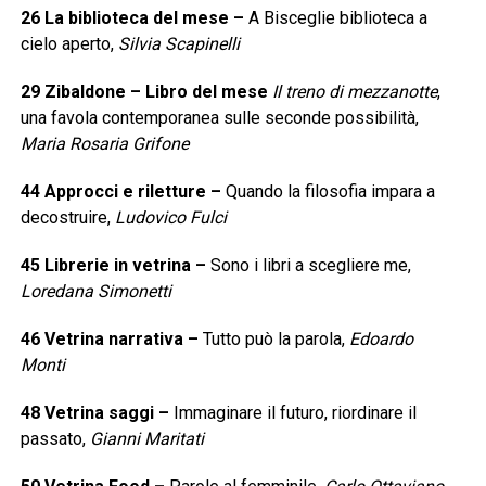
26
La biblioteca del mese
–
A Bisceglie biblioteca a
cielo aperto,
Silvia Scapinelli
29
Zibaldone – Libro del mese
Il treno di mezzanotte
,
una favola contemporanea sulle seconde possibilità,
Maria Rosaria Grifone
44
Approcci e riletture
–
Quando la filosofia impara a
decostruire,
Ludovico Fulci
45
Librerie in vetrina
–
Sono i libri a scegliere me,
Loredana Simonetti
46
Vetrina narrativa
–
Tutto può la parola,
Edoardo
Monti
48
Vetrina saggi
–
Immaginare il futuro, riordinare il
passato,
Gianni Maritati