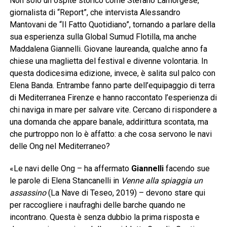
Non solo un ospite storico come Stefano Lamorgese,
giornalista di “Report”, che intervista Alessandro
Mantovani de “Il Fatto Quotidiano”, tornando a parlare della
sua esperienza sulla Global Sumud Flotilla, ma anche
Maddalena Giannelli. Giovane laureanda, qualche anno fa
chiese una maglietta del festival e divenne volontaria. In
questa dodicesima edizione, invece, è salita sul palco con
Elena Banda. Entrambe fanno parte dell’equipaggio di terra
di Mediterranea Firenze e hanno raccontato l’esperienza di
chi naviga in mare per salvare vite. Cercano di rispondere a
una domanda che appare banale, addirittura scontata, ma
che purtroppo non lo è affatto: a che cosa servono le navi
delle Ong nel Mediterraneo?
«Le navi delle Ong – ha affermato
Giannelli
facendo sue
le parole di Elena Stancanelli in
Venne alla spiaggia un
assassino
(La Nave di Teseo, 2019) – devono stare qui
per raccogliere i naufraghi delle barche quando ne
incontrano. Questa è senza dubbio la prima risposta e