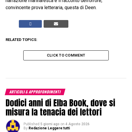
narrazione marinaresca e il racconto dell’orrore,
convincente prova letteraria, questa di Deen.
RELATED TOPICS:
CLICK TO COMMENT
ARTICOLI & APPROFONDIMENTI
Dodici anni di Elba Book, dove si
misura la tenacia dei lettori
Published
5 giorni ago
on
4 Agosto 2026
By
Redazione Leggere:tutti