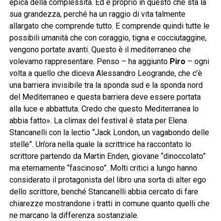
epica della complessità. Ed è proprio in questo che sta la
sua grandezza, perché ha un raggio di vita talmente
allargato che comprende tutto. E comprende quindi tutte le
possibili umanità che con coraggio, tigna e cocciutaggine,
vengono portate avanti. Questo è il mediterraneo che
volevamo rappresentare. Penso – ha aggiunto
Piro
– ogni
volta a quello che diceva Alessandro Leogrande, che c’è
una barriera invisibile tra la sponda sud e la sponda nord
del Mediterraneo e questa barriera deve essere portata
alla luce e abbattuta. Credo che questo Mediterranea lo
abbia fatto». La climax del festival è stata per Elena
Stancanelli con la lectio “Jack London, un vagabondo delle
stelle”. Un’ora nella quale la scrittrice ha raccontato lo
scrittore partendo da Martin Enden, giovane “dinoccolato”
ma eternamente “fascinoso”. Molti critici a lungo hanno
considerato il protagonista del libro una sorta di alter ego
dello scrittore, benché Stancanelli abbia cercato di fare
chiarezze mostrandone i tratti in comune quanto quelli che
ne marcano la differenza sostanziale.