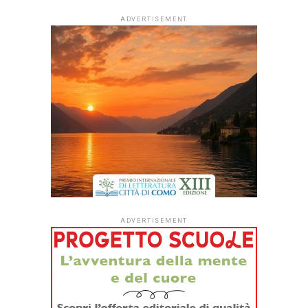
Dopo quattro anni di sperimentazione,
#ioleggoperché
apre per la prima volta le iscrizioni a tutti gli asili nido
italiani.
Dal
1° settembre
le strutture educative per la