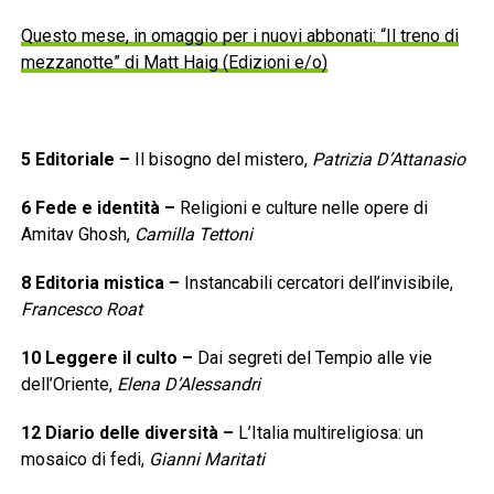
Questo mese, in omaggio per i nuovi abbonati: “Il treno di
mezzanotte” di Matt Haig (Edizioni e/o)
5
Editoriale
–
Il bisogno del mistero,
Patrizia D’Attanasio
6
Fede e identità
–
Religioni e culture nelle opere di
Amitav Ghosh,
Camilla Tettoni
8
Editoria mistica
–
Instancabili cercatori dell’invisibile,
Francesco Roat
10
Leggere il culto
–
Dai segreti del Tempio alle vie
dell’Oriente,
Elena D’Alessandri
12
Diario delle diversità
–
L’Italia multireligiosa: un
mosaico di fedi,
Gianni Maritati