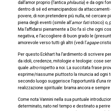
dall’amor proprio (l’antica
philautia
) e da ogni fo
dentro di sé ed emancipandosi da attaccamenti e av
povere, di non pretendere più nulla, né cercare p
piena degli eventi (simile all’
amor fati
stoico) o, 
Ma l’affidarsi pienamente a Dio fa sì che ogni
negativa, e l’accogliere di buon grado le (pres
amorevole verso tutti gli altri (vedi l’
agape
cristi
Per questo Eckhart ha l’ardimento di scrivere persi
da idoli, credenze, mitologie e teologie: cose s
quale
altro
rispetto a noi. La succitata frase pr
esprime/riassume piuttosto la rinuncia ad ogni te
secondo luogo suggerisce l’opportunità d’una rin
realizzazione spirituale: brama ancora e sempre e
Come nota Vannini nella sua puntuale introduzi
determinato, nato nel tempo e destinato a perir