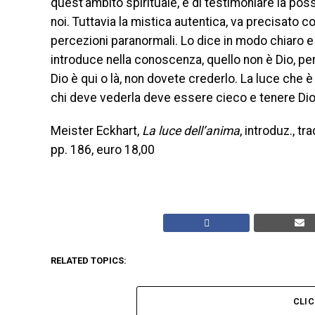
quest’ambito spirituale, e di testimoniare la possi
noi. Tuttavia la mistica autentica, va precisato c
percezioni paranormali. Lo dice in modo chiaro e
introduce nella conoscenza, quello non è Dio, per
Dio è qui o là, non dovete crederlo. La luce che è D
chi deve vederla deve essere cieco e tenere Dio
Meister Eckhart,
La luce dell’anima
, introduz., t
pp. 186, euro 18,00
RELATED TOPICS:
CLI