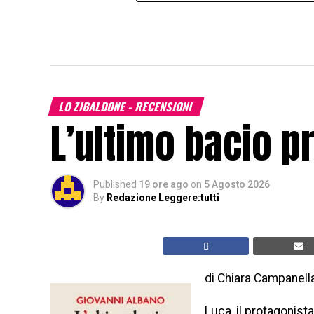
LO ZIBALDONE - RECENSIONI
L’ultimo bacio p
Published
19 ore ago
on
5 Agosto 2026
By
Redazione Leggere:tutti
di Chiara Campanell
Luca, il protagonist