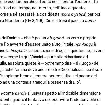
he «sono», perché ad esso non inerisce l’essere ‒ fa
è fuori del tempo, nell’eterno, nell’Uno, e questo,
orire a sé stessi (è la cosiddetta
mors mystica
) per poi
a Nicodemo (Gv 3, 1-8). Ciò è altresì il paolino
uomo
) dell’anima ‒ che è poi un
ab-grund
: un vero e proprio
e l’io avverte d’essere unito a Dio. In tale
non-luogo
è
ano la
hesychia
: la cessazione di ogni inquietudine, la vera
‒ come fa qui Vannini ‒ pure all’eckhartiana ed
ulla, assoluta quiete, è ‒ potremmo dire ‒ il «luogo» del
acché l’anima deve andare oltre Dio, qualsiasi sia il suo
: “sappiamo bene di essere per così dire nel paese del
 ad una continua, tranquilla presenza di Dio”.
ce
come
parola
allusiva rispetto all’indicibile dimensione
nta giusto il tentativo di descrivere l’indescrivibile di