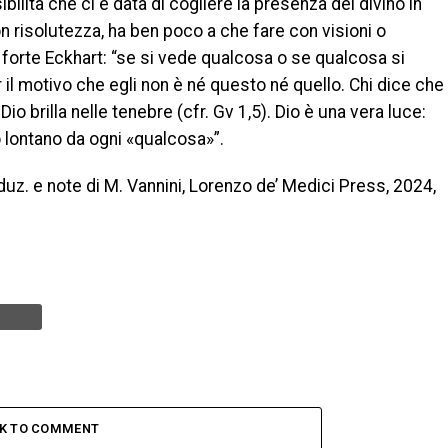
bilità che ci è data di cogliere la presenza del divino in
on risolutezza, ha ben poco a che fare con visioni o
 forte Eckhart: “se si vede qualcosa o se qualcosa si
 il motivo che egli non è né questo né quello. Chi dice che
io brilla nelle tenebre (cfr. Gv 1,5). Dio è una vera luce:
 lontano da ogni «qualcosa»”.
raduz. e note di M. Vannini, Lorenzo de’ Medici Press, 2024,
CK TO COMMENT