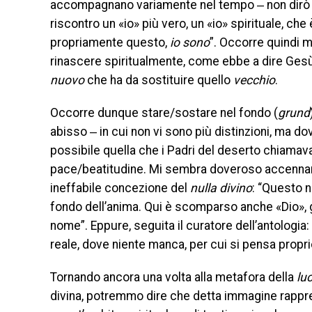
accompagnano variamente nel tempo ‒ non dirò c
riscontro un «io» più vero, un «io» spirituale, che 
propriamente questo,
io sono
”. Occorre quindi m
rinascere spiritualmente, come ebbe a dire Gesù 
nuovo
che ha da sostituire quello
vecchio
.
Occorre dunque stare/sostare nel fondo (
grund
abisso ‒ in cui non vi sono più distinzioni, ma dov
possibile quella che i Padri del deserto chiamav
pace/beatitudine. Mi sembra doveroso accennare 
ineffabile concezione del
nulla divino
: “Questo n
fondo dell’anima. Qui è scomparso anche «Dio», gi
nome”. Eppure, seguita il curatore dell’antologia
reale, dove niente manca, per cui si pensa proprio
Tornando ancora una volta alla metafora della
lu
divina, potremmo dire che detta immagine rapprese