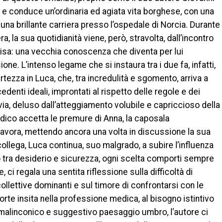
 e conduce un’ordinaria ed agiata vita borghese, con una
 una brillante carriera presso l’ospedale di Norcia. Durante
, la sua quotidianità viene, però, stravolta, dall’incontro
lisa: una vecchia conoscenza che diventa per lui
ne. L’intenso legame che si instaura tra i due fa, infatti,
rtezza in Luca, che, tra incredulità e sgomento, arriva a
edenti ideali, improntati al rispetto delle regole e dei
avia, deluso dall’atteggiamento volubile e capriccioso della
dico accetta le premure di Anna, la caposala
 lavora, mettendo ancora una volta in discussione la sua
ollega, Luca continua, suo malgrado, a subire l’influenza
ro tra desiderio e sicurezza, ogni scelta comporti sempre
, ci regala una sentita riflessione sulla difficoltà di
ollettive dominanti e sul timore di confrontarsi con le
morte insita nella professione medica, al bisogno istintivo
l malinconico e suggestivo paesaggio umbro, l’autore ci