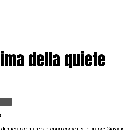
rima della quiete
a
a di questo romanzo, proprio come il suo autore Giovanni