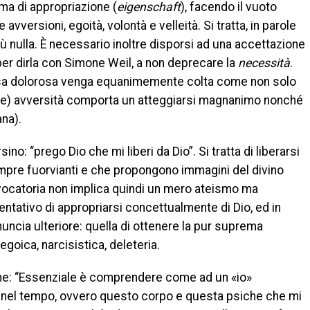
rma di appropriazione (
eigenschaft
), facendo il vuoto
versioni, egoità, volontà e velleità. Si tratta, in parole
iù nulla. È necessario inoltre disporsi ad una accettazione
per dirla con Simone Weil, a non deprecare la
necessità
.
 cosa dolorosa venga equanimemente colta come non solo
unte) avversità comporta un atteggiarsi magnanimo nonché
ana).
no: “prego Dio che mi liberi da Dio”. Si tratta di liberarsi
empre fuorvianti e che propongono immagini del divino
ovocatoria non implica quindi un mero ateismo ma
ntativo di appropriarsi concettualmente di Dio, ed in
uncia ulteriore: quella di ottenere la pur suprema
goica, narcisistica, deleteria.
one: “Essenziale è comprendere come ad un «io»
e nel tempo, ovvero questo corpo e questa psiche che mi