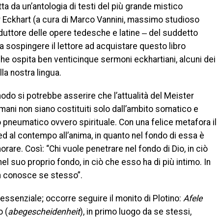
atta da un’antologia di testi del più grande mistico
 Eckhart (a cura di Marco Vannini, massimo studioso
aduttore delle opere tedesche e latine ‒ del suddetto
a sospingere il lettore ad acquistare questo libro
e ospita ben venticinque sermoni eckhartiani, alcuni dei
ella nostra lingua.
odo si potrebbe asserire che l’attualità del Meister
mani non siano costituiti solo dall’ambito somatico e
 pneumatico ovvero spirituale. Con una felice metafora il
 ed al contempo all’anima, in quanto nel fondo di essa è
rare. Così: “Chi vuole penetrare nel fondo di Dio, in ciò
el suo proprio fondo, in ciò che esso ha di più intimo. In
n conosce se stesso”.
inessenziale; occorre seguire il monito di Plotino:
Afele
o (
abegescheidenheit
), in primo luogo da se stessi,