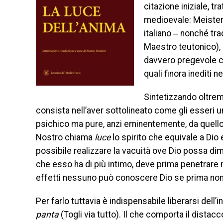
citazione iniziale, tr
medioevale: Meister
italiano ‒ nonché tr
Maestro teutonico), 
davvero pregevole ch
quali finora inediti n
Sintetizzando oltrem
consista nell’aver sottolineato come gli esseri u
psichico ma pure, anzi eminentemente, da quello
Nostro chiama
luce
lo spirito che equivale a Dio
possibile realizzare la vacuità ove Dio possa dimo
che esso ha di più intimo, deve prima penetrare n
effetti nessuno può conoscere Dio se prima no
Per farlo tuttavia è indispensabile liberarsi dell’
panta
(Togli via tutto). Il che comporta il distacc