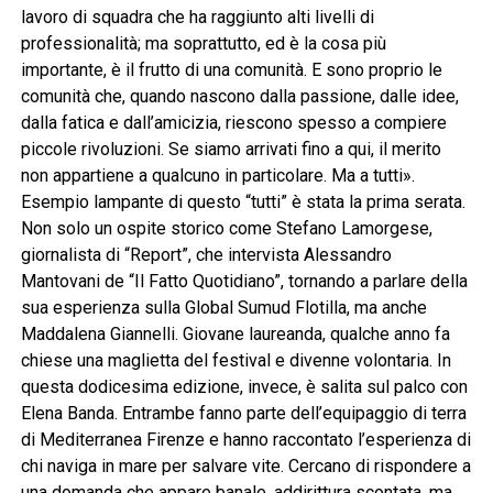
lavoro di squadra che ha raggiunto alti livelli di
professionalità; ma soprattutto, ed è la cosa più
importante, è il frutto di una comunità. E sono proprio le
comunità che, quando nascono dalla passione, dalle idee,
dalla fatica e dall’amicizia, riescono spesso a compiere
piccole rivoluzioni. Se siamo arrivati fino a qui, il merito
non appartiene a qualcuno in particolare. Ma a tutti».
Esempio lampante di questo “tutti” è stata la prima serata.
Non solo un ospite storico come Stefano Lamorgese,
giornalista di “Report”, che intervista Alessandro
Mantovani de “Il Fatto Quotidiano”, tornando a parlare della
sua esperienza sulla Global Sumud Flotilla, ma anche
Maddalena Giannelli. Giovane laureanda, qualche anno fa
chiese una maglietta del festival e divenne volontaria. In
questa dodicesima edizione, invece, è salita sul palco con
Elena Banda. Entrambe fanno parte dell’equipaggio di terra
di Mediterranea Firenze e hanno raccontato l’esperienza di
chi naviga in mare per salvare vite. Cercano di rispondere a
una domanda che appare banale, addirittura scontata, ma