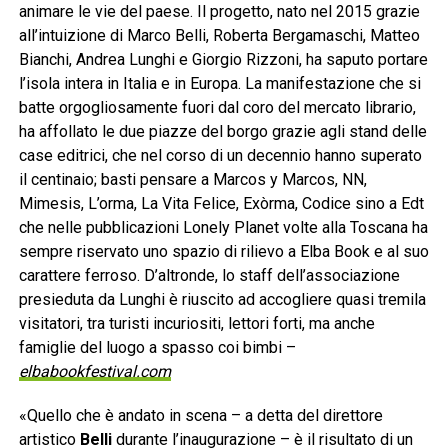
animare le vie del paese. Il progetto, nato nel 2015 grazie
all’intuizione di Marco Belli, Roberta Bergamaschi, Matteo
Bianchi, Andrea Lunghi e Giorgio Rizzoni, ha saputo portare
l’isola intera in Italia e in Europa. La manifestazione che si
batte orgogliosamente fuori dal coro del mercato librario,
ha affollato le due piazze del borgo grazie agli stand delle
case editrici, che nel corso di un decennio hanno superato
il centinaio; basti pensare a Marcos y Marcos, NN,
Mimesis, L’orma, La Vita Felice, Exòrma, Codice sino a Edt
che nelle pubblicazioni Lonely Planet volte alla Toscana ha
sempre riservato uno spazio di rilievo a Elba Book e al suo
carattere ferroso. D’altronde, lo staff dell’associazione
presieduta da Lunghi è riuscito ad accogliere quasi tremila
visitatori, tra turisti incuriositi, lettori forti, ma anche
famiglie del luogo a spasso coi bimbi –
elbabookfestival.com
«Quello che è andato in scena – a detta del direttore
artistico
Belli
durante l’inaugurazione – è il risultato di un