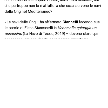
che purtroppo non lo è affatto: a che cosa servono le navi
delle Ong nel Mediterraneo?
«Le navi delle Ong – ha affermato
Giannelli
facendo sue
le parole di Elena Stancanelli in
Venne alla spiaggia un
assassino
(La Nave di Teseo, 2019) – devono stare qui
per raccogliere i naufraghi delle barche quando ne
incontrano. Questa è senza dubbio la prima risposta e
devono arrivare prima della cosiddetta Guardia Costiera
libica per evitare che i naufraghi siano riportati nelle carceri
dalle quali sono scappati. La legge del mare è ferrea e si
basa sul cuore e sul cervello di chi naviga, una barca in
difficoltà va soccorsa». Lo sforzo giornaliero di
Mediterranea lo condividono pure gli uomini e le donne
imbarcati nella Flotilla con un’altra nave in grande difficoltà,
Gaza. Una lingua di terra distrutta, massacrata, dov’è stato
messo in atto, come non esita ad asserire Mantovani, “un
genocidio”. Un racconto, quello che scaturisce dal dialogo