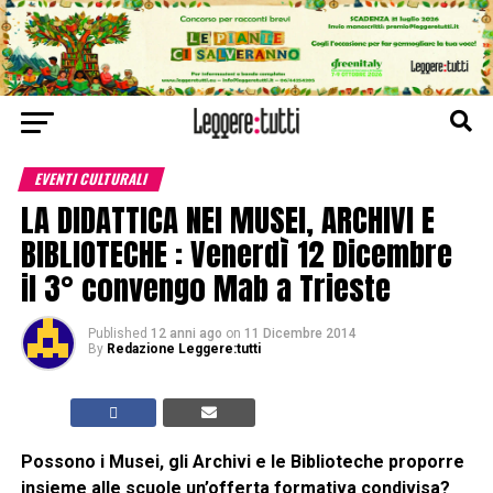
EVENTI CULTURALI
LA DIDATTICA NEI MUSEI, ARCHIVI E
BIBLIOTECHE : Venerdì 12 Dicembre
il 3° convengo Mab a Trieste
Published
12 anni ago
on
11 Dicembre 2014
By
Redazione Leggere:tutti
Possono i Musei, gli Archivi e le Biblioteche proporre
insieme alle scuole un’offerta formativa condivisa?