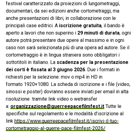
festival caratterizzato da proiezioni di lungometraggi,
documentari, da sei edizioni anche cortometraggi, ma
anche presentazioni di libri, in collaborazione con le
principali case editrici. A
iscrizione gratuita
, il bando è
aperto a lavori che non superino i
29 minuti di durata
, ogni
autore potrà presentare due opere al massimo e in ogni
caso non sarà selezionata più di una opera ad autore. Se il
cortometraggio è in lingua straniera sono obbligatori i
sottotitoli in italiano. La
scadenza per la presentazione
dei corti è fissata al 3 giugno 2026
. Due i formati in
richiesti per la selezione: mov o mp4 in HD in
formato
1920×1080. La scheda di iscrizione e i file (video,
sinossi e poster) dovranno essere inviati per email in alta
risoluzione tramite link video o wetransfer
a:
organizzazione@guerreepacefilmfest.it
Tutte le
specifiche sul regolamento e le modalità d’iscrizione al
link
https://www.guerreepacefilmfest.it/iscrivi-il-tuo-
cortometraggio-al-guerre-pace-filmfest-2026/