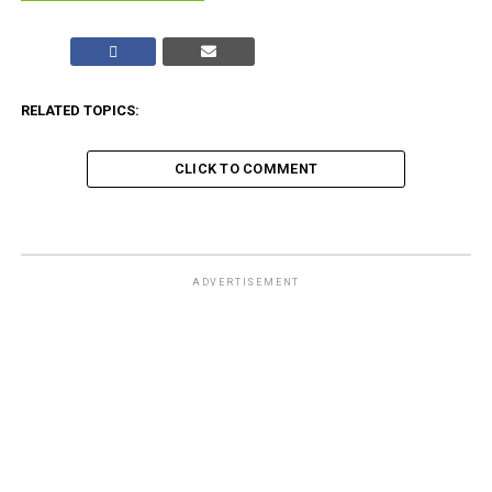
RELATED TOPICS:
CLICK TO COMMENT
EVENTI CULTURALI
“Vi racconto il Cinema”: Enrico
Vanzina al Teatro Parioli
Published
5 mesi ago
on
2 Marzo 2026
By
Redazione Leggere:tutti