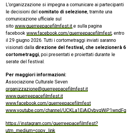
L’organizzazione si impegna a comunicare ai partecipanti
le decisioni del
comitato di selezione
, tramite una
comunicazione ufficiale sul
sito
www.guerreepacefilmfest.it
e sulla pagina
facebook
www.facebook.com/guerreepacefilmfest
, entro
il 29 giugno 2026. Tutti i cortometraggi inviati saranno
visionati dalla
direzione del festival, che selezionerà 6
cortometraggi
, poi presentati e proiettati durante le
serate del festival.
Per maggiori informazioni:
Associazione Culturale Seven
organizzazione@guerreepacefilmfest.it
www.guerreepacefilmfest.it
www.facebook.com/guerreepacefilmfest
www.youtube.com/channel/UCKLa1EiAiDvbvqWjP1wndFg
https://instagram.com/guerreepacefilmfest?
utm_medium=copy_link