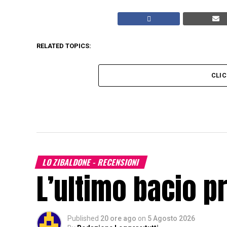
RELATED TOPICS:
CLI
LO ZIBALDONE - RECENSIONI
L’ultimo bacio p
Published
20 ore ago
on
5 Agosto 2026