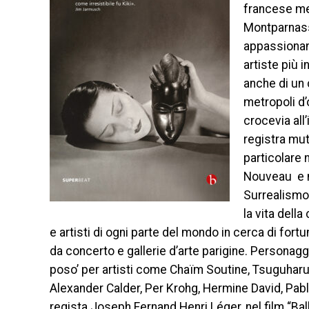
francese meg
Montparnasse
appassionant
artiste più 
anche di un 
metropoli d’
crocevia all
registra mut
particolare n
Nouveau e n
Surrealismo,
la vita della
e artisti di ogni parte del mondo in cerca di fortu
da concerto e gallerie d’arte parigine. Personaggi
poso’ per artisti come Chaïm Soutine, Tsuguharu 
Alexander Calder, Per Krohg, Hermine David, Pablo
regista Joseph Fernand Henri Léger, nel film “Balle