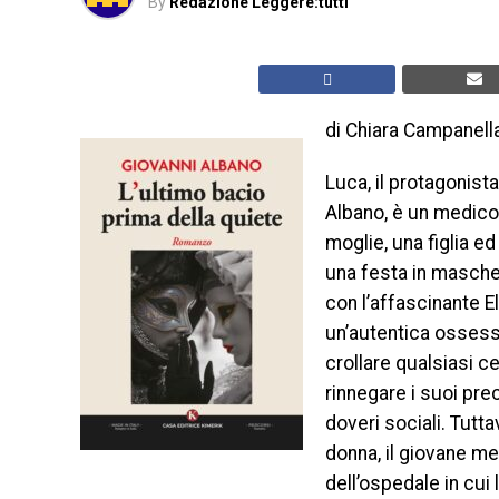
By
Redazione Leggere:tutti
di Chiara Campanell
Luca, il protagonist
Albano, è un medico
moglie, una figlia ed
una festa in maschera
con l’affascinante E
un’autentica ossessio
crollare qualsiasi ce
rinnegare i suoi prec
doveri sociali. Tutt
donna, il giovane me
dell’ospedale in cui