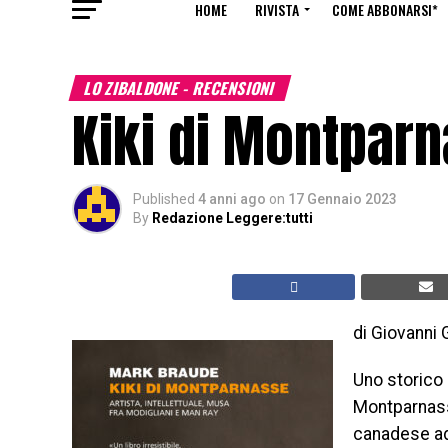
HOME
RIVISTA
COME ABBONARSI*
LO ZIBALDONE - RECENSIONI
Kiki di Montpar
Published
4 anni ago
on
17 Gennaio 2023
By
Redazione Leggere:tutti
di Giovanni
Uno storico 
Montparnasse
canadese ad 