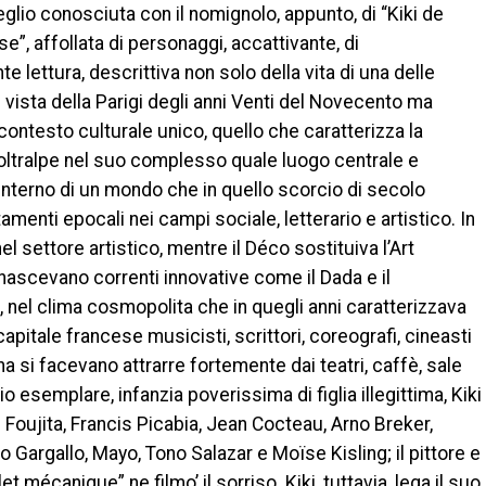
lio conosciuta con il nomignolo, appunto, di “Kiki de
”, affollata di personaggi, accattivante, di
e lettura, descrittiva non solo della vita di una delle
in vista della Parigi degli anni Venti del Novecento ma
contesto culturale unico, quello che caratterizza la
oltralpe nel suo complesso quale luogo centrale e
’interno di un mondo che in quello scorcio di secolo
amenti epocali nei campi sociale, letterario e artistico. In
el settore artistico, mentre il Déco sostituiva l’Art
ascevano correnti innovative come il Dada e il
 nel clima cosmopolita che in quegli anni caratterizzava
 capitale francese musicisti, scrittori, coreografi, cineasti
na si facevano attrarre fortemente dai teatri, caffè, sale
o esemplare, infanzia poverissima di figlia illegittima, Kiki
Foujita, Francis Picabia, Jean Cocteau, Arno Breker,
 Gargallo, Mayo, Tono Salazar e Moïse Kisling; il pittore e
t mécanique” ne filmo’ il sorriso. Kiki, tuttavia, lega il suo