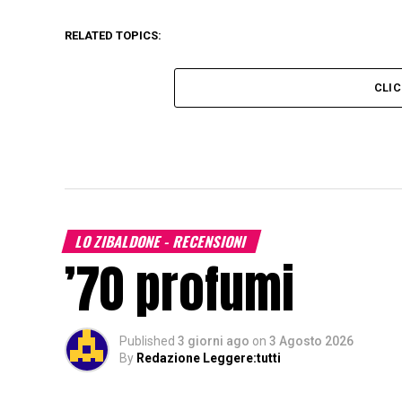
RELATED TOPICS:
CLI
LO ZIBALDONE - RECENSIONI
’70 profumi
Published
3 giorni ago
on
3 Agosto 2026
By
Redazione Leggere:tutti