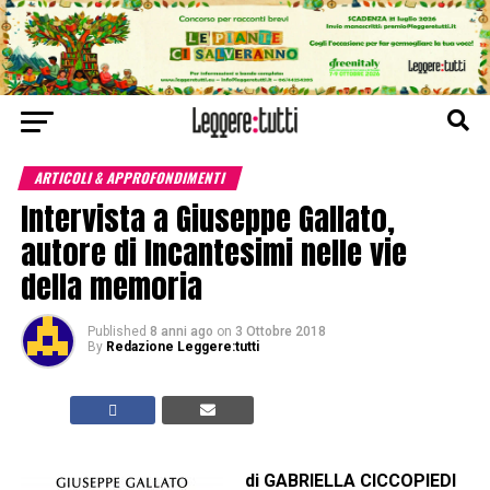
ARTICOLI & APPROFONDIMENTI
Intervista a Giuseppe Gallato,
autore di Incantesimi nelle vie
della memoria
Published
8 anni ago
on
3 Ottobre 2018
By
Redazione Leggere:tutti
di GABRIELLA CICCOPIEDI