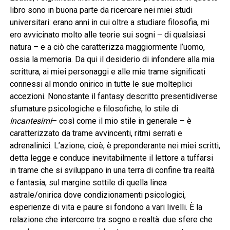
libro sono in buona parte da ricercare nei miei studi
universitari: erano anni in cui oltre a studiare filosofia, mi
ero avvicinato molto alle teorie sui sogni – di qualsiasi
natura – e a ciò che caratterizza maggiormente l’uomo,
ossia la memoria. Da qui il desiderio di infondere alla mia
scrittura, ai miei personaggi e alle mie trame significati
connessi al mondo onirico in tutte le sue molteplici
accezioni. Nonostante il fantasy descritto presentidiverse
sfumature psicologiche e filosofiche, lo stile di
Incantesimi
– così come il mio stile in generale – è
caratterizzato da trame avvincenti, ritmi serrati e
adrenalinici. L’azione, cioè, è preponderante nei miei scritti,
detta legge e conduce inevitabilmente il lettore a tuffarsi
in trame che si sviluppano in una terra di confine tra realtà
e fantasia, sul margine sottile di quella linea
astrale/onirica dove condizionamenti psicologici,
esperienze di vita e paure si fondono a vari livelli. È la
relazione che intercorre tra sogno e realtà: due sfere che