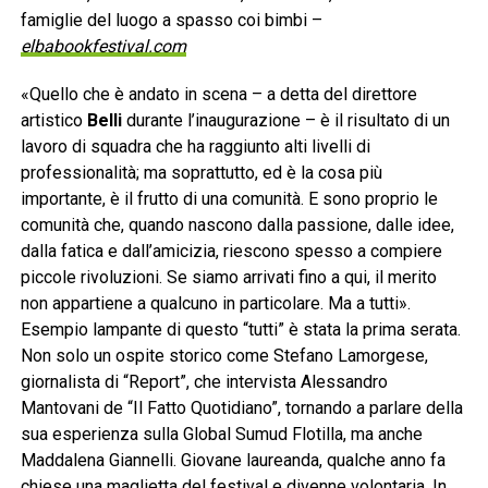
famiglie del luogo a spasso coi bimbi –
elbabookfestival.com
«Quello che è andato in scena – a detta del direttore
artistico
Belli
durante l’inaugurazione – è il risultato di un
lavoro di squadra che ha raggiunto alti livelli di
professionalità; ma soprattutto, ed è la cosa più
importante, è il frutto di una comunità. E sono proprio le
comunità che, quando nascono dalla passione, dalle idee,
dalla fatica e dall’amicizia, riescono spesso a compiere
piccole rivoluzioni. Se siamo arrivati fino a qui, il merito
non appartiene a qualcuno in particolare. Ma a tutti».
Esempio lampante di questo “tutti” è stata la prima serata.
Non solo un ospite storico come Stefano Lamorgese,
giornalista di “Report”, che intervista Alessandro
Mantovani de “Il Fatto Quotidiano”, tornando a parlare della
sua esperienza sulla Global Sumud Flotilla, ma anche
Maddalena Giannelli. Giovane laureanda, qualche anno fa
chiese una maglietta del festival e divenne volontaria. In