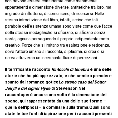
non devono essere considerate come meramente
appartenenti a dimensione diverse, antitetiche tra loro, ma
in grado di riflettersi, di comunicare, di ricercarsi. Nella
stessa introduzione del libro, infatti, scrivo che tali
parabole dell’esistenza umana sono viste come due facce
della stessa medagliache si sfiorano, si sfidano senza
sosta, ognuna perseguendo il proprio indipendente moto
creativo. Forze che si imitano tra esaltazione e reticenza,
dove l’attore umano si racconta, si plasma, si crea e si
ricrea attraverso un incessante fluire di percezioni.
Il terrificante racconto
Rintocchi di tenebra
è una delle
storie che ho più apprezzato, e che sembra prendere
spunto dal romanzo gotico
Lo strano caso del Dottor
Jekyll e del signor Hyde
di Stevenson.Nel
raccontoperò ancora una volta è la dimensione del
sogno, qui rappresentata da una delle sue forme –
quella dell’ipnosi – a dominare sulla trama.Quali sono
state le tue fonti di ispirazione per i racconti presenti