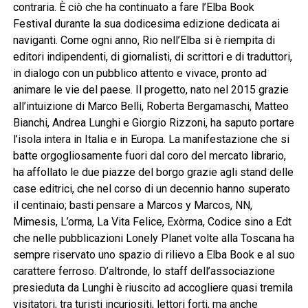
contraria. È ciò che ha continuato a fare l’Elba Book
Festival durante la sua dodicesima edizione dedicata ai
naviganti. Come ogni anno, Rio nell’Elba si è riempita di
editori indipendenti, di giornalisti, di scrittori e di traduttori,
in dialogo con un pubblico attento e vivace, pronto ad
animare le vie del paese. Il progetto, nato nel 2015 grazie
all’intuizione di Marco Belli, Roberta Bergamaschi, Matteo
Bianchi, Andrea Lunghi e Giorgio Rizzoni, ha saputo portare
l’isola intera in Italia e in Europa. La manifestazione che si
batte orgogliosamente fuori dal coro del mercato librario,
ha affollato le due piazze del borgo grazie agli stand delle
case editrici, che nel corso di un decennio hanno superato
il centinaio; basti pensare a Marcos y Marcos, NN,
Mimesis, L’orma, La Vita Felice, Exòrma, Codice sino a Edt
che nelle pubblicazioni Lonely Planet volte alla Toscana ha
sempre riservato uno spazio di rilievo a Elba Book e al suo
carattere ferroso. D’altronde, lo staff dell’associazione
presieduta da Lunghi è riuscito ad accogliere quasi tremila
visitatori, tra turisti incuriositi, lettori forti, ma anche