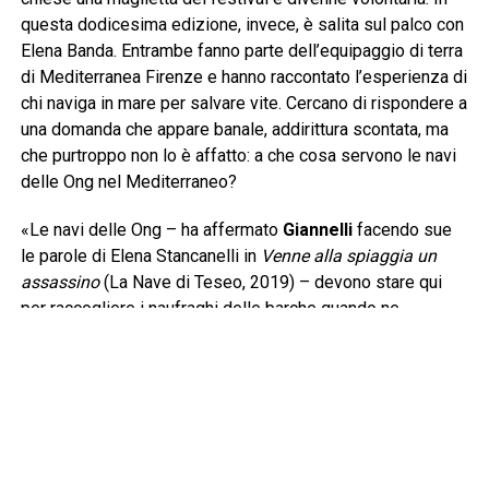
questa dodicesima edizione, invece, è salita sul palco con
Elena Banda. Entrambe fanno parte dell’equipaggio di terra
di Mediterranea Firenze e hanno raccontato l’esperienza di
chi naviga in mare per salvare vite. Cercano di rispondere a
una domanda che appare banale, addirittura scontata, ma
che purtroppo non lo è affatto: a che cosa servono le navi
delle Ong nel Mediterraneo?
«Le navi delle Ong – ha affermato
Giannelli
facendo sue
le parole di Elena Stancanelli in
Venne alla spiaggia un
assassino
(La Nave di Teseo, 2019) – devono stare qui
per raccogliere i naufraghi delle barche quando ne
incontrano. Questa è senza dubbio la prima risposta e
devono arrivare prima della cosiddetta Guardia Costiera
libica per evitare che i naufraghi siano riportati nelle carceri
dalle quali sono scappati. La legge del mare è ferrea e si
basa sul cuore e sul cervello di chi naviga, una barca in
difficoltà va soccorsa». Lo sforzo giornaliero di