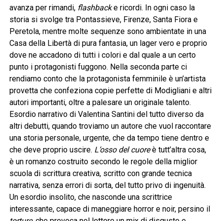
avanza per rimandi,
flashback
e ricordi. In ogni caso la
storia si svolge tra Pontassieve, Firenze, Santa Fiora e
Peretola, mentre molte sequenze sono ambientate in una
Casa della Libertà di pura fantasia, un lager vero e proprio
dove ne accadono di tutti i colori e dal quale a un certo
punto i protagonisti fuggono. Nella seconda parte ci
rendiamo conto che la protagonista femminile è un’artista
provetta che confeziona copie perfette di Modigliani e altri
autori importanti, oltre a palesare un originale talento.
Esordio narrativo di Valentina Santini del tutto diverso da
altri debutti, quando troviamo un autore che vuol raccontare
una storia personale, urgente, che da tempo tiene dentro e
che deve proprio uscire.
L’osso del cuore
è tutt’altra cosa,
è un romanzo costruito secondo le regole della miglior
scuola di scrittura creativa, scritto con grande tecnica
narrativa, senza errori di sorta, del tutto privo di ingenuità.
Un esordio insolito, che nasconde una scrittrice
interessante, capace di maneggiare horror e noir, persino il
torture
, che provoca nel lettore un mix di disgusto e