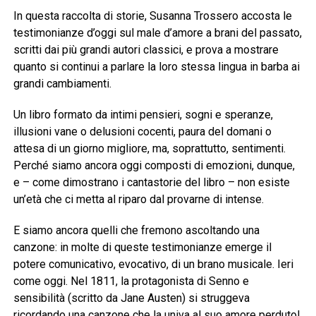
In questa raccolta di storie, Susanna Trossero accosta le
testimonianze d’oggi sul male d’amore a brani del passato,
scritti dai più grandi autori classici, e prova a mostrare
quanto si continui a parlare la loro stessa lingua in barba ai
grandi cambiamenti.
Un libro formato da intimi pensieri, sogni e speranze,
illusioni vane o delusioni cocenti, paura del domani o
attesa di un giorno migliore, ma, soprattutto, sentimenti.
Perché siamo ancora oggi composti di emozioni, dunque,
e – come dimostrano i cantastorie del libro – non esiste
un’età che ci metta al riparo dal provarne di intense.
E siamo ancora quelli che fremono ascoltando una
canzone: in molte di queste testimonianze emerge il
potere comunicativo, evocativo, di un brano musicale. Ieri
come oggi. Nel 1811, la protagonista di Senno e
sensibilità (scritto da Jane Austen) si struggeva
ricordando una canzone che la univa al suo amore perduto!