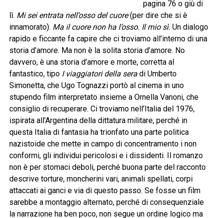
pagina 76 o giù di
lì.
Mi sei entrata nell’osso del cuore
(per dire che si è
innamorato).
Ma il cuore non ha l’osso. Il mio sì.
Un dialogo
rapido e ficcante fa capire che ci troviamo all’interno di una
storia d’amore. Ma non è la solita storia d’amore. No
davvero, è una storia d’amore e morte, corretta al
fantastico, tipo
I viaggiatori della sera
di Umberto
Simonetta, che Ugo Tognazzi portò al cinema in uno
stupendo film interpretato insieme a Ornella Vanoni, che
consiglio di recuperare. Ci troviamo nell’Italia del 1976,
ispirata all’Argentina della dittatura militare, perché in
questa Italia di fantasia ha trionfato una parte politica
nazistoide che mette in campo di concentramento i non
conformi, gli individui pericolosi e i dissidenti. Il romanzo
non è per stomaci deboli, perché buona parte del racconto
descrive torture, moncherini vari, animali spellati, corpi
attaccati ai ganci e via di questo passo. Se fosse un film
sarebbe a montaggio alternato, perché di consequenziale
la narrazione ha ben poco, non segue un ordine logico ma