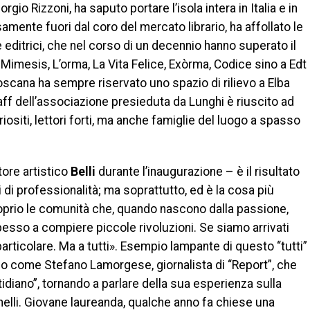
io Rizzoni, ha saputo portare l’isola intera in Italia e in
mente fuori dal coro del mercato librario, ha affollato le
 editrici, che nel corso di un decennio hanno superato il
Mimesis, L’orma, La Vita Felice, Exòrma, Codice sino a Edt
Toscana ha sempre riservato uno spazio di rilievo a Elba
taff dell’associazione presieduta da Lunghi è riuscito ad
uriositi, lettori forti, ma anche famiglie del luogo a spasso
tore artistico
Belli
durante l’inaugurazione – è il risultato
li di professionalità; ma soprattutto, ed è la cosa più
proprio le comunità che, quando nascono dalla passione,
 spesso a compiere piccole rivoluzioni. Se siamo arrivati
 particolare. Ma a tutti». Esempio lampante di questo “tutti”
ico come Stefano Lamorgese, giornalista di “Report”, che
idiano”, tornando a parlare della sua esperienza sulla
elli. Giovane laureanda, qualche anno fa chiese una