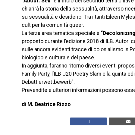
“About: Sex”
è il titolo del secondo tema chiave 
chiarirà la storia della sessualità, attraverso ric
su sessualità e desiderio. Tra i tanti Eileen Myle
cult per la comunità queer.
La terza area tematica speciale è
“Decolonizing
proposto durante l’edizione 2018 di ILB. Autori
sulle ancora evidenti tracce di colonialismo in 
biologico e culturale del paese.
In aggiunta, faranno ritorno diversi eventi propos
Family Party, l’ILB U20 Poetry Slam e la quinta ed
Debattierwettbewerb”.
Prevendite e ulteriori informazioni possono esser
di M. Beatrice Rizzo