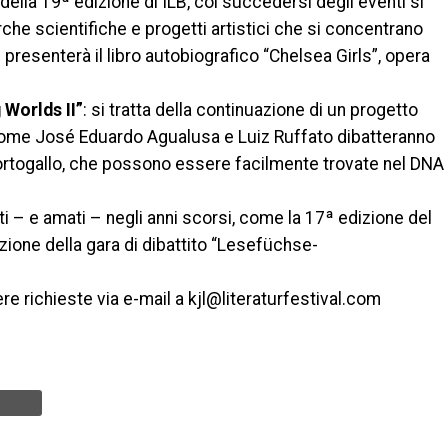
della 19ª edizione di ILB, col succedersi degli eventi si
erche scientifiche e progetti artistici che si concentrano
s presenterà il libro autobiografico “Chelsea Girls”, opera
 Worlds II”
: si tratta della continuazione di un progetto
 come José Eduardo Agualusa e Luiz Ruffato dibatteranno
Portogallo, che possono essere facilmente trovate nel DNA
ti – e amati – negli anni scorsi, come la 17ª edizione del
izione della gara di dibattito “Lesefüchse-
e richieste via e-mail a kjl@literaturfestival.com