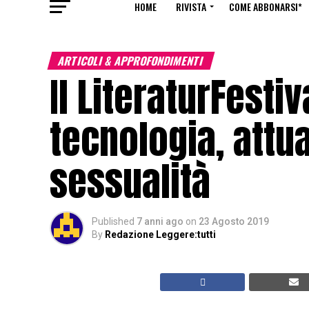
HOME
RIVISTA
COME ABBONARSI*
ARTICOLI & APPROFONDIMENTI
Il LiteraturFestiv
tecnologia, attua
sessualità
Published
7 anni ago
on
23 Agosto 2019
By
Redazione Leggere:tutti