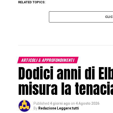
RELATED TOPICS:
CLI
ARTICOLI & APPROFONDIMENTI
Dodici anni di El
misura la tenacia
Published
4 giorni ago
on
4 Agosto 2026
By
Redazione Leggere:tutti