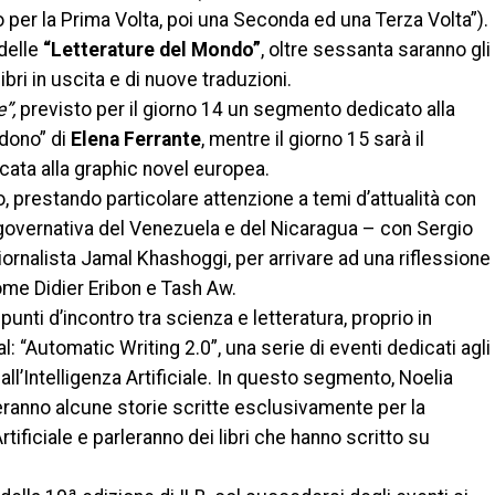
 per la Prima Volta, poi una Seconda ed una Terza Volta”).
 delle
“Letterature del Mondo”
, oltre sessanta saranno gli
libri in uscita e di nuove traduzioni.
”,
previsto per il giorno 14 un segmento dedicato alla
ndono” di
Elena Ferrante
, mentre il giorno 15 sarà il
cata alla graphic novel europea.
o, prestando particolare attenzione a temi d’attualità con
e governativa del Venezuela e del Nicaragua – con Sergio
iornalista Jamal Khashoggi, per arrivare ad una riflessione
 come Didier Eribon e Tash Aw.
 punti d’incontro tra scienza e letteratura, proprio in
l: “Automatic Writing 2.0”, una serie di eventi dedicati agli
 all’Intelligenza Artificiale. In questo segmento, Noelia
eranno alcune storie scritte esclusivamente per la
rtificiale e parleranno dei libri che hanno scritto su