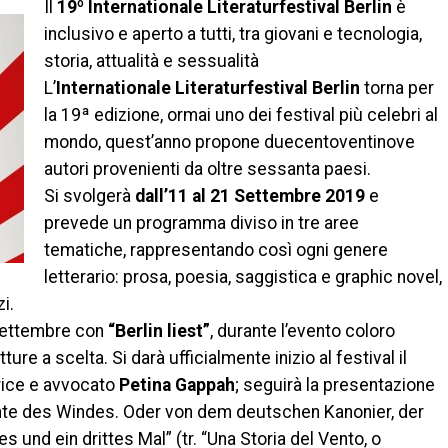
Il
19º Internationale Literaturfestival Berlin
è
inclusivo e aperto a tutti, tra giovani e tecnologia,
storia, attualità e sessualità
L’
Internationale Literaturfestival Berlin
torna per
la 19ª edizione, ormai uno dei festival più celebri al
mondo, quest’anno propone duecentoventinove
autori provenienti da oltre sessanta paesi.
Si svolgerà
dall’11 al 21 Settembre 2019
e
prevede un programma diviso in tre aree
tematiche, rappresentando così ogni genere
letterario: prosa, poesia, saggistica e graphic novel,
i.
8 Settembre con
“Berlin liest”
, durante l’evento coloro
ture a scelta. Si darà ufficialmente inizio al festival il
rice e avvocato
Petina Gappah
; seguirà la presentazione
te des Windes. Oder von dem deutschen Kanonier, der
und ein drittes Mal” (tr. “Una Storia del Vento, o