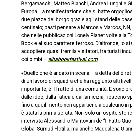
Bergamaschi, Matteo Bianchi, Andrea Lunghi e Giorg
Europa. La manifestazione che si batte orgogliosa
due piazze del borgo grazie agli stand delle case
centinaio; basti pensare a Marcos y Marcos, NN, 
che nelle pubblicazioni Lonely Planet volte alla 
Book e al suo carattere ferroso. D’altronde, lo s
accogliere quasi tremila visitatori, tra turisti inc
coi bimbi –
elbabookfestival.com
«Quello che è andato in scena – a detta del diret
di un lavoro di squadra che ha raggiunto alti livel
importante, è il frutto di una comunità. E sono 
dalle idee, dalla fatica e dall’amicizia, riescono
fino a qui, il merito non appartiene a qualcuno in
è stata la prima serata. Non solo un ospite stor
intervista Alessandro Mantovani de “Il Fatto Quot
Global Sumud Flotilla, ma anche Maddalena Giann