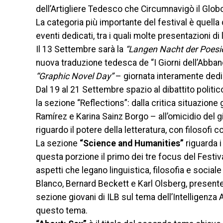
dell’Artigliere Tedesco che Circumnavigò il Globo
La categoria più importante del festival è quella
eventi dedicati, tra i quali molte presentazioni di 
Il 13 Settembre sarà la
“Langen Nacht der Poesie
nuova traduzione tedesca de “I Giorni dell’Abba
“Graphic Novel Day”
– giornata interamente dedi
Dal 19 al 21 Settembre spazio al dibattito politic
la sezione “Reflections”: dalla critica situazion
Ramírez e Karina Sainz Borgo – all’omicidio del g
riguardo il potere della letteratura, con filosofi
La sezione
“Science and Humanities”
riguarda i
questa porzione il primo dei tre focus del Festiva
aspetti che legano linguistica, filosofia e sociale
Blanco, Bernard Beckett e Karl Olsberg, present
sezione giovani di ILB sul tema dell’Intelligenza A
questo tema.