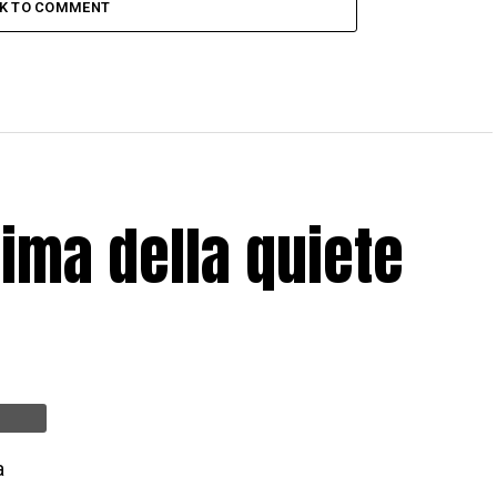
CK TO COMMENT
rima della quiete
a