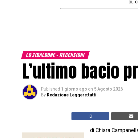
CLI
LO ZIBALDONE - RECENSIONI
L’ultimo bacio p
Published
1 giorno ago
on
5 Agosto 2026
By
Redazione Leggere:tutti
di Chiara Campanell