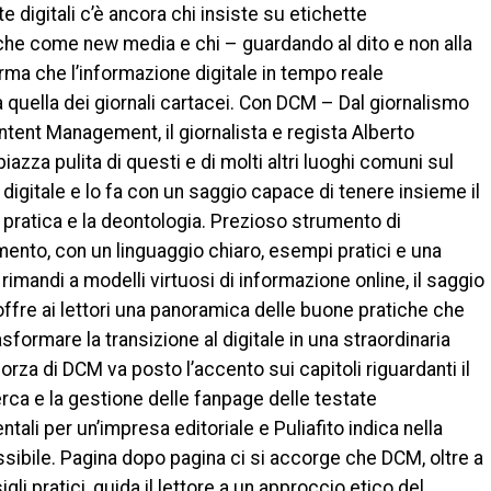
e digitali c’è ancora chi insiste su etichette
che come new media e chi – guardando al dito e non alla
rma che l’informazione digitale in tempo reale
 quella dei giornali cartacei. Con DCM – Dal giornalismo
ontent Management, il giornalista e regista Alberto
 piazza pulita di questi e di molti altri luoghi comuni sul
digitale e lo fa con un saggio capace di tenere insieme il
 pratica e la deontologia. Prezioso strumento di
ento, con un linguaggio chiaro, esempi pratici e una
li rimandi a modelli virtuosi di informazione online, il saggio
 offre ai lettori una panoramica delle buone pratiche che
formare la transizione al digitale in una straordinaria
 forza di DCM va posto l’accento sui capitoli riguardanti il
cerca e la gestione delle fanpage delle testate
li per un’impresa editoriale e Puliafito indica nella
possibile. Pagina dopo pagina ci si accorge che DCM, oltre a
igli pratici, guida il lettore a un approccio etico del