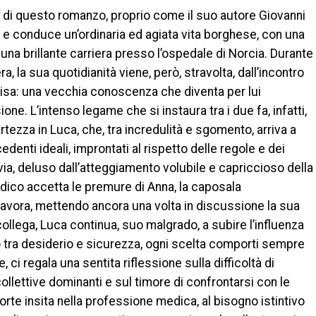
a di questo romanzo, proprio come il suo autore Giovanni
 e conduce un’ordinaria ed agiata vita borghese, con una
 una brillante carriera presso l’ospedale di Norcia. Durante
, la sua quotidianità viene, però, stravolta, dall’incontro
lisa: una vecchia conoscenza che diventa per lui
ne. L’intenso legame che si instaura tra i due fa, infatti,
rtezza in Luca, che, tra incredulità e sgomento, arriva a
edenti ideali, improntati al rispetto delle regole e dei
avia, deluso dall’atteggiamento volubile e capriccioso della
dico accetta le premure di Anna, la caposala
 lavora, mettendo ancora una volta in discussione la sua
ollega, Luca continua, suo malgrado, a subire l’influenza
ro tra desiderio e sicurezza, ogni scelta comporti sempre
, ci regala una sentita riflessione sulla difficoltà di
ollettive dominanti e sul timore di confrontarsi con le
morte insita nella professione medica, al bisogno istintivo