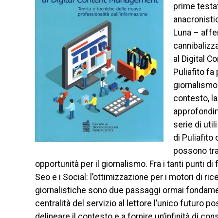
prime testat
anacronisti
Luna – affe
cannibalizza
al Digital C
Puliafito fa
giornalismo 
contesto, la
approfondim
serie di uti
di Puliafito
possono tras
opportunità per il giornalismo. Fra i tanti punti di
Seo e i Social: l’ottimizzazione per i motori di ri
giornalistiche sono due passaggi ormai fondamenta
centralità del servizio al lettore l’unico futuro 
delineare il contesto e a fornire un’infinità di cons