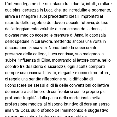
L’intenso legame che si instaura tra i due fa, infatti, crollare
qualsiasi certezza in Luca, che, tra incredulità e sgomento,
arriva a rinnegare i suoi precedenti ideali, improntati al
rispetto delle regole e dei doveri sociali. Tuttavia, deluso
dall’atteggiamento volubile e capriccioso della donna, il
giovane medico accetta le premure di Anna, la caposala
dell’ospedale in cui lavora, mettendo ancora una volta in
discussione la sua vita. Nonostante la rassicurante
presenza della collega, Luca continua, suo malgrado, a
subire l’influenza di Elisa, mostrando al lettore come, nello
scontro tra desiderio e sicurezza, ogni scelta comporti
sempre una rinuncia. Il testo, elegante e ricco di metafore,
ci regala una sentita riflessione sulla difficoltà di
riconoscere se stessi al di là delle convenzioni collettive
dominanti e sul timore di confrontarsi con le proprie più
profonde fragilità: dalla paura della morte insita nella
professione medica, al bisogno istintivo di dare un senso
alla vita. Così, sullo sfondo del malinconico e suggestivo
paesaggio umbro, l’autore ci invita a meditare