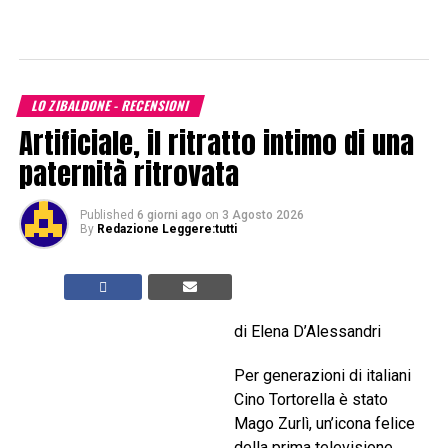
LO ZIBALDONE - RECENSIONI
Artificiale, il ritratto intimo di una
paternità ritrovata
Published
6 giorni ago
on
3 Agosto 2026
By
Redazione Leggere:tutti
di Elena D’Alessandri
Per generazioni di italiani
Cino Tortorella è stato
Mago Zurlì, un’icona felice
della prima televisione