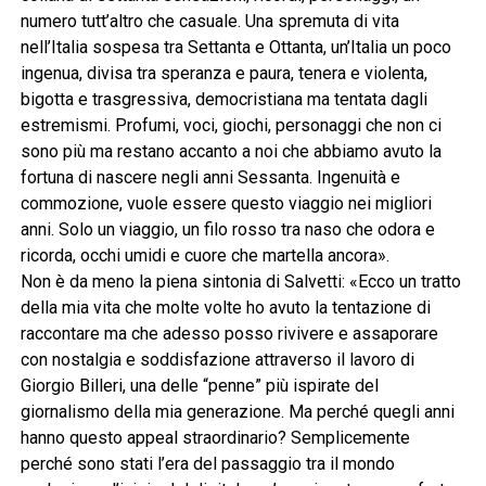
numero tutt’altro che casuale. Una spremuta di vita
nell’Italia sospesa tra Settanta e Ottanta, un’Italia un poco
ingenua, divisa tra speranza e paura, tenera e violenta,
bigotta e trasgressiva, democristiana ma tentata dagli
estremismi. Profumi, voci, giochi, personaggi che non ci
sono più ma restano accanto a noi che abbiamo avuto la
fortuna di nascere negli anni Sessanta. Ingenuità e
commozione, vuole essere questo viaggio nei migliori
anni. Solo un viaggio, un filo rosso tra naso che odora e
ricorda, occhi umidi e cuore che martella ancora».
Non è da meno la piena sintonia di Salvetti: «Ecco un tratto
della mia vita che molte volte ho avuto la tentazione di
raccontare ma che adesso posso rivivere e assaporare
con nostalgia e soddisfazione attraverso il lavoro di
Giorgio Billeri, una delle “penne” più ispirate del
giornalismo della mia generazione. Ma perché quegli anni
hanno questo appeal straordinario? Semplicemente
perché sono stati l’era del passaggio tra il mondo