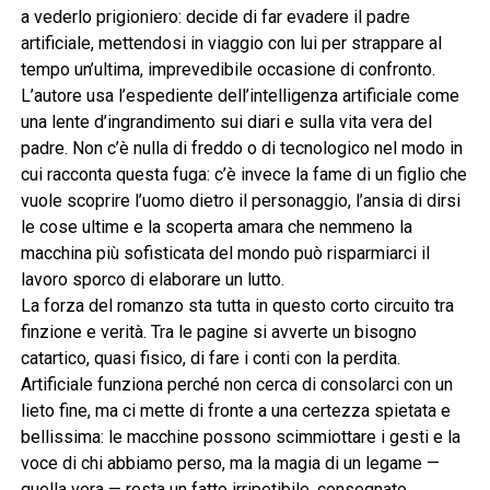
a vederlo prigioniero: decide di far evadere il padre
artificiale, mettendosi in viaggio con lui per strappare al
tempo un’ultima, imprevedibile occasione di confronto.
L’autore usa l’espediente dell’intelligenza artificiale come
una lente d’ingrandimento sui diari e sulla vita vera del
padre. Non c’è nulla di freddo o di tecnologico nel modo in
cui racconta questa fuga: c’è invece la fame di un figlio che
vuole scoprire l’uomo dietro il personaggio, l’ansia di dirsi
le cose ultime e la scoperta amara che nemmeno la
macchina più sofisticata del mondo può risparmiarci il
lavoro sporco di elaborare un lutto.
La forza del romanzo sta tutta in questo corto circuito tra
finzione e verità. Tra le pagine si avverte un bisogno
catartico, quasi fisico, di fare i conti con la perdita.
Artificiale funziona perché non cerca di consolarci con un
lieto fine, ma ci mette di fronte a una certezza spietata e
bellissima: le macchine possono scimmiottare i gesti e la
voce di chi abbiamo perso, ma la magia di un legame —
quella vera — resta un fatto irripetibile, consegnato