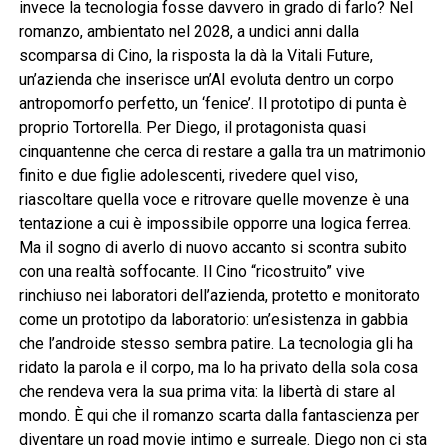
invece la tecnologia fosse davvero in grado di farlo? Nel
romanzo, ambientato nel 2028, a undici anni dalla
scomparsa di Cino, la risposta la dà la Vitali Future,
un’azienda che inserisce un’AI evoluta dentro un corpo
antropomorfo perfetto, un ‘fenice’. Il prototipo di punta è
proprio Tortorella. Per Diego, il protagonista quasi
cinquantenne che cerca di restare a galla tra un matrimonio
finito e due figlie adolescenti, rivedere quel viso,
riascoltare quella voce e ritrovare quelle movenze è una
tentazione a cui è impossibile opporre una logica ferrea.
Ma il sogno di averlo di nuovo accanto si scontra subito
con una realtà soffocante. Il Cino “ricostruito” vive
rinchiuso nei laboratori dell’azienda, protetto e monitorato
come un prototipo da laboratorio: un’esistenza in gabbia
che l’androide stesso sembra patire. La tecnologia gli ha
ridato la parola e il corpo, ma lo ha privato della sola cosa
che rendeva vera la sua prima vita: la libertà di stare al
mondo. È qui che il romanzo scarta dalla fantascienza per
diventare un road movie intimo e surreale. Diego non ci sta