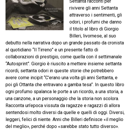
Settanta racconti per
rivivere gli anni Settanta
attraverso i sentimenti, gli
odori, i profumi che danno
il titolo al libro di Giorgio
Billeri, livornese, al suo
debutto nella narrativa dopo un grande passato da cronista
al quotidiano “Il Tirreno” e un presente fatto di
collaborazioni di prestigio, come quella con il settimanale
“Autosprint”. Giorgio è riuscito a mettere insieme settanta
ricordi, settanta odori in queste storie che potrebbero
avere come incipit “C’erano una volta gli anni Settanta, e
poi gli Ottanta che entravano a gamba tesa”. In questo libro
ogni profumo spalanca le porte a un ricordo, a una storia, a
una canzone, a un personaggio che la storia non scolora.
Racconta un’epoca vissuta da ragazze e ragazzi di allora
sentendosi molto diversi da quelle e quelli di oggi. Diversi,
leggeri, felici di niente. Anni che Billeri definisce «il meglio
del meglio», perché dopo «sarebbe stato tutto diverso».