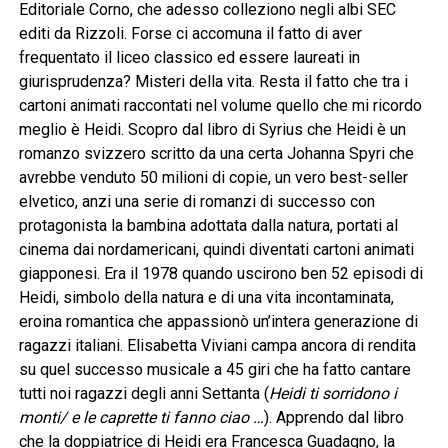
Editoriale Corno, che adesso colleziono negli albi SEC
editi da Rizzoli. Forse ci accomuna il fatto di aver
frequentato il liceo classico ed essere laureati in
giurisprudenza? Misteri della vita. Resta il fatto che tra i
cartoni animati raccontati nel volume quello che mi ricordo
meglio è Heidi. Scopro dal libro di Syrius che Heidi è un
romanzo svizzero scritto da una certa Johanna Spyri che
avrebbe venduto 50 milioni di copie, un vero best-seller
elvetico, anzi una serie di romanzi di successo con
protagonista la bambina adottata dalla natura, portati al
cinema dai nordamericani, quindi diventati cartoni animati
giapponesi. Era il 1978 quando uscirono ben 52 episodi di
Heidi, simbolo della natura e di una vita incontaminata,
eroina romantica che appassionò un’intera generazione di
ragazzi italiani. Elisabetta Viviani campa ancora di rendita
su quel successo musicale a 45 giri che ha fatto cantare
tutti noi ragazzi degli anni Settanta (
Heidi ti sorridono i
monti/ e le caprette ti fanno ciao …
). Apprendo dal libro
che la doppiatrice di Heidi era Francesca Guadagno, la