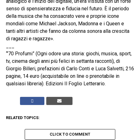
analogico e l’inizio del digitale, un’era vissuta con un forte
senso di spensieratezza e fiducia nel futuro. È il periodo
della musica che ha consacrato vere e proprie icone
mondiali come Michael Jackson, Madonna e i Queen e
tanti altri artisti che fanno da colonna sonora alla crescita
di ragazzi e ragazze».
___
“’70 Profumi” (Ogni odore una storia: giochi, musica, sport,
tv, cinema degli anni più felici in settanta racconti), di
Giorgio Billeri, prefazioni di Carlo Conti e Luca Salvetti, 216
pagine, 14 euro (acquistabile on line o prenotabile in
qualsiasi libreria). Edizioni Il Foglio Letterario.
RELATED TOPICS:
CLICK TO COMMENT