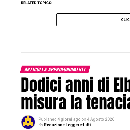
RELATED TOPICS:
CLI
ARTICOLI & APPROFONDIMENTI
Dodici anni di El
misura la tenacia
Published
4 giorni ago
on
4 Agosto 2026
By
Redazione Leggere:tutti