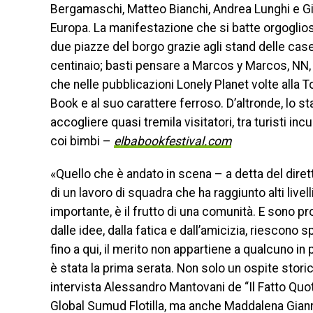
Bergamaschi, Matteo Bianchi, Andrea Lunghi e Giorg
Europa. La manifestazione che si batte orgogliosa
due piazze del borgo grazie agli stand delle case
centinaio; basti pensare a Marcos y Marcos, NN, 
che nelle pubblicazioni Lonely Planet volte alla 
Book e al suo carattere ferroso. D’altronde, lo s
accogliere quasi tremila visitatori, tra turisti inc
coi bimbi –
elbabookfestival.com
«Quello che è andato in scena – a detta del diret
di un lavoro di squadra che ha raggiunto alti livel
importante, è il frutto di una comunità. E sono 
dalle idee, dalla fatica e dall’amicizia, riescono
fino a qui, il merito non appartiene a qualcuno in
è stata la prima serata. Non solo un ospite stor
intervista Alessandro Mantovani de “Il Fatto Quot
Global Sumud Flotilla, ma anche Maddalena Giann