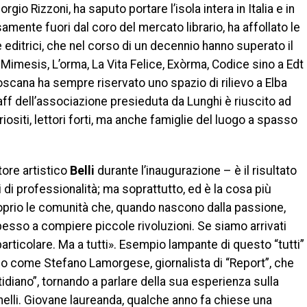
io Rizzoni, ha saputo portare l’isola intera in Italia e in
mente fuori dal coro del mercato librario, ha affollato le
 editrici, che nel corso di un decennio hanno superato il
Mimesis, L’orma, La Vita Felice, Exòrma, Codice sino a Edt
Toscana ha sempre riservato uno spazio di rilievo a Elba
taff dell’associazione presieduta da Lunghi è riuscito ad
uriositi, lettori forti, ma anche famiglie del luogo a spasso
tore artistico
Belli
durante l’inaugurazione – è il risultato
li di professionalità; ma soprattutto, ed è la cosa più
proprio le comunità che, quando nascono dalla passione,
 spesso a compiere piccole rivoluzioni. Se siamo arrivati
 particolare. Ma a tutti». Esempio lampante di questo “tutti”
ico come Stefano Lamorgese, giornalista di “Report”, che
idiano”, tornando a parlare della sua esperienza sulla
elli. Giovane laureanda, qualche anno fa chiese una