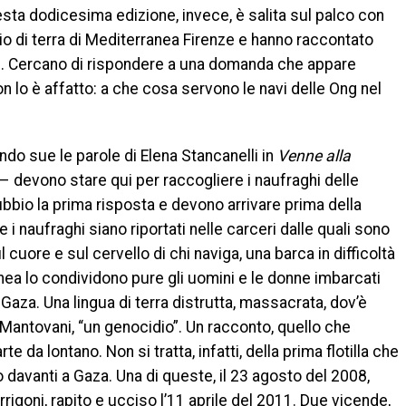
uesta dodicesima edizione, invece, è salita sul palco con
o di terra di Mediterranea Firenze e hanno raccontato
ite. Cercano di rispondere a una domanda che appare
n lo è affatto: a che cosa servono le navi delle Ong nel
do sue le parole di Elena Stancanelli in
Venne alla
– devono stare qui per raccogliere i naufraghi delle
bio la prima risposta e devono arrivare prima della
 i naufraghi siano riportati nelle carceri dalle quali sono
 cuore e sul cervello di chi naviga, una barca in difficoltà
nea lo condividono pure gli uomini e le donne imbarcati
à, Gaza. Una lingua di terra distrutta, massacrata, dov’è
Mantovani, “un genocidio”. Un racconto, quello che
te da lontano. Non si tratta, infatti, della prima flotilla che
 davanti a Gaza. Una di queste, il 23 agosto del 2008,
Arrigoni, rapito e ucciso l’11 aprile del 2011. Due vicende,