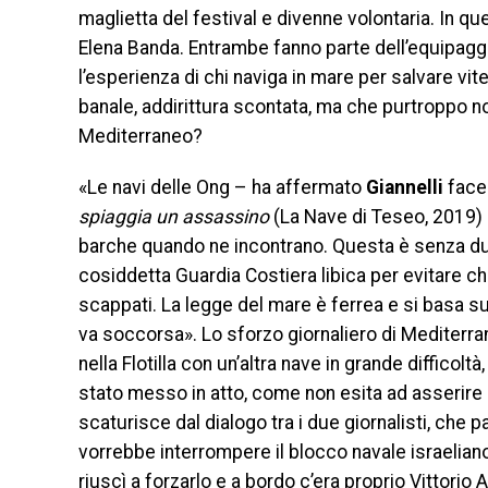
maglietta del festival e divenne volontaria. In q
Elena Banda. Entrambe fanno parte dell’equipaggi
l’esperienza di chi naviga in mare per salvare v
banale, addirittura scontata, ma che purtroppo no
Mediterraneo?
«Le navi delle Ong – ha affermato
Giannelli
facen
spiaggia un assassino
(La Nave di Teseo, 2019) 
barche quando ne incontrano. Questa è senza dub
cosiddetta Guardia Costiera libica per evitare che
scappati. La legge del mare è ferrea e si basa sul
va soccorsa». Lo sforzo giornaliero di Mediterra
nella Flotilla con un’altra nave in grande difficolt
stato messo in atto, come non esita ad asserire 
scaturisce dal dialogo tra i due giornalisti, che par
vorrebbe interrompere il blocco navale israeliano
riuscì a forzarlo e a bordo c’era proprio Vittorio 