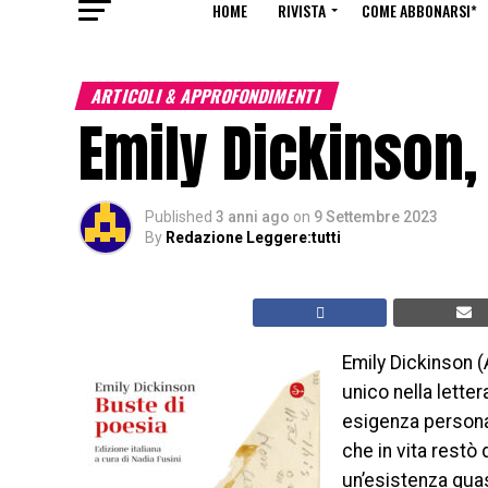
HOME
RIVISTA
COME ABBONARSI*
ARTICOLI & APPROFONDIMENTI
Emily Dickinson,
Published
3 anni ago
on
9 Settembre 2023
By
Redazione Leggere:tutti
Emily Dickinson 
unico nella lette
esigenza personal
che in vita restò
un’esistenza quas