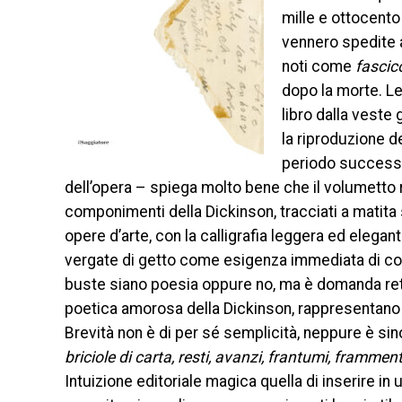
mille e ottocento
vennero spedite a
noti come
fascico
dopo la morte. L
libro dalla veste 
la riproduzione de
periodo success
dell’opera – spiega molto bene che il volumetto r
componimenti della Dickinson, tracciati a matita 
opere d’arte, con la calligrafia leggera ed elegant
vergate di getto come esigenza immediata di comu
buste siano poesia oppure no, ma è domanda reto
poetica amorosa della Dickinson, rappresentano i
Brevità non è di per sé semplicità, neppure è sin
briciole di carta, resti, avanzi, frantumi, frammen
Intuizione editoriale magica quella di inserire in