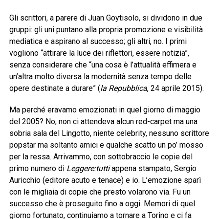
Gli scrittori, a parere di Juan Goytisolo, si dividono in due
gruppi: gli uni puntano alla propria promozione e visibilità
mediatica e aspirano al successo; gli altri, no. I primi
vogliono “attirare la luce dei riflettori, essere notizia”,
senza considerare che “una cosa è l’attualità effimera e
un’altra molto diversa la modernità senza tempo delle
opere destinate a durare” (
la Repubblica
, 24 aprile 2015).
Ma perché eravamo emozionati in quel giorno di maggio
del 2005? No, non ci attendeva alcun red-carpet ma una
sobria sala del Lingotto, niente celebrity, nessuno scrittore
popstar ma soltanto amici e qualche scatto un po’ mosso
per la ressa. Arrivammo, con sottobraccio le copie del
primo numero di
Leggere:tutti
appena stampato, Sergio
Auricchio (editore acuto e tenace) e io. L’emozione sparì
con le migliaia di copie che presto volarono via. Fu un
successo che è proseguito fino a oggi. Memori di quel
giorno fortunato, continuiamo a tornare a Torino e ci fa