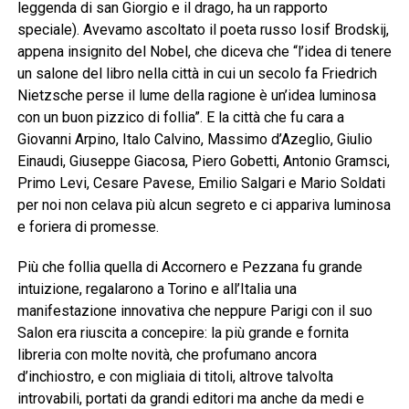
leggenda di san Giorgio e il drago, ha un rapporto
speciale). Avevamo ascoltato il poeta russo Iosif Brodskij,
appena insignito del Nobel, che diceva che “l’idea di tenere
un salone del libro nella città in cui un secolo fa Friedrich
Nietzsche perse il lume della ragione è un’idea luminosa
con un buon pizzico di follia”. E la città che fu cara a
Giovanni Arpino, Italo Calvino, Massimo d’Azeglio, Giulio
Einaudi, Giuseppe Giacosa, Piero Gobetti, Antonio Gramsci,
Primo Levi, Cesare Pavese, Emilio Salgari e Mario Soldati
per noi non celava più alcun segreto e ci appariva luminosa
e foriera di promesse.
Più che follia quella di Accornero e Pezzana fu grande
intuizione, regalarono a Torino e all’Italia una
manifestazione innovativa che neppure Parigi con il suo
Salon era riuscita a concepire: la più grande e fornita
libreria con molte novità, che profumano ancora
d’inchiostro, e con migliaia di titoli, altrove talvolta
introvabili, portati da grandi editori ma anche da medi e