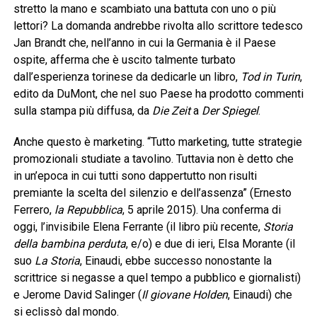
stretto la mano e scambiato una battuta con uno o più
lettori? La domanda andrebbe rivolta allo scrittore tedesco
Jan Brandt che, nell’anno in cui la Germania è il Paese
ospite, afferma che è uscito talmente turbato
dall’esperienza torinese da dedicarle un libro,
Tod in Turin
,
edito da DuMont, che nel suo Paese ha prodotto commenti
sulla stampa più diffusa, da
Die
Zeit
a
Der
Spiegel
.
Anche questo è marketing. “Tutto marketing, tutte strategie
promozionali studiate a tavolino. Tuttavia non è detto che
in un’epoca in cui tutti sono dappertutto non risulti
premiante la scelta del silenzio e dell’assenza” (Ernesto
Ferrero,
la Repubblica
, 5 aprile 2015). Una conferma di
oggi, l’invisibile Elena Ferrante (il libro più recente,
Storia
della bambina perduta
, e/o) e due di ieri, Elsa Morante (il
suo
La Storia
, Einaudi, ebbe successo nonostante la
scrittrice si negasse a quel tempo a pubblico e giornalisti)
e Jerome David Salinger (
Il giovane Holden
, Einaudi) che
si eclissò dal mondo.