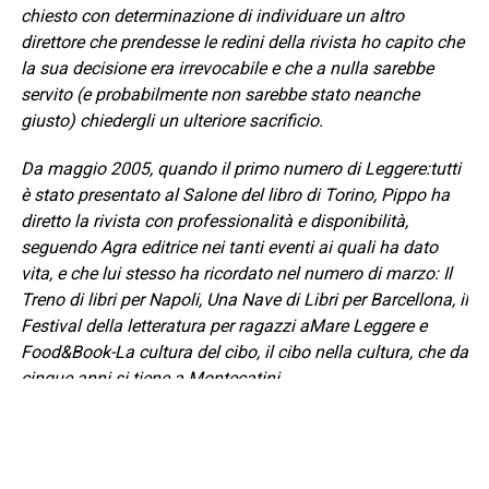
chiesto con determinazione di individuare un altro
direttore che prendesse le redini della rivista ho capito che
la sua decisione era irrevocabile e che a nulla sarebbe
servito (e probabilmente non sarebbe stato neanche
giusto) chiedergli un ulteriore sacrificio.
Da maggio 2005, quando il primo numero di Leggere:tutti
è stato presentato al Salone del libro di Torino, Pippo ha
diretto la rivista con professionalità e disponibilità,
seguendo Agra editrice nei tanti eventi ai quali ha dato
vita, e che lui stesso ha ricordato nel numero di marzo: Il
Treno di libri per Napoli, Una Nave di Libri per Barcellona, il
Festival della letteratura per ragazzi aMare Leggere e
Food&Book-La cultura del cibo, il cibo nella cultura, che da
cinque anni si tiene a Montecatini.
Pippo ha voluto annunciare la sua partenza con un
bellissimo editoriale Il mio viaggio finisce qui!, pubblicato
nel numero di marzo, che ha sorpreso molti lettori e