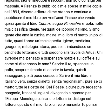
regionali, storie, aneddoti e racconti, non solo consigli per
massaie. A Firenze lo pubblico a mie spese in mille copie,
nel 1891, divento editore di me stesso e continuo a
pubblicare il mio libro per vent’anni. Finisce che vendo
quasi quanto il libro
Cuore
e seguo
Pinocchio
a ruota, nella
mia classifica ideale, nei gusti del popolo italiano. Siamo
gente che ama la cucina, ma nel mio libro ci metto un po’ di
tutto, quasi fosse un’enciclopedia: igiene, medicina,
geografia, mitologia, storia, poesia … imbandisco un
banchetto letterario e tutti siedono alla tavola di Artusi. Chi
avrebbe mai pensato a dispensare notizie sul caffè e su
come si disossano le rane? Servire il tè, spennare un
pollo, scoprire il modo di servire in tavola, quindi
assaggiare piatti poco consueti. Scrivo il mio libro in
italiano vero, senza dialetti, senza regionalismi, pure se ci
metto tutte le ricette del Bel Paese, alcune pure tedesche,
spagnole, francesi, inglesi, divagando a spasso per
l’Europa. Monologo culinario e letterario, dialogo col
lettore, questo è il mio libro, un vero manuale. Tu pensa