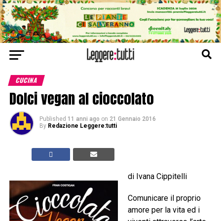
CUCINA
Dolci vegan al cioccolato
Published
11 anni ago
on
21 Gennaio 2016
By
Redazione Leggere:tutti
di Ivana Cippitelli
Comunicare il proprio
amore per la vita ed i