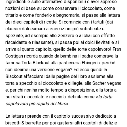
ingredienti e sulle alternative disponibili) e aver appreso
nozioni di base su come conservare il cioccolato, come
tritarlo e come fonderlo a bagnomaria, si passa alla lettura
dei dieci capitoli di ricette. Si comincia con i tartufi (dai
classici dolceamaro a esecuzioni più sofisticate e
speziate, ad esempio allo zenzero o al chai con effetto
riscaldante e rilassante), si passa poi ai dolci lievitati e si
arriva al quarto capitolo, quello delle torte capolavoro! Fran
Costigan ricorda quando da bambina il padre comprava la
famosa Torta Blackout alla pasticceria Ebinger’s: perché
non idearne una versione vegana? Ed ecco quindi la
Blackout affacciarsi dalle pagine del libro assieme alla
torta a specchio al cioccolato e ciliegie, alla Sacher vegana
e, per chi non ha molto tempo a disposizione, alla torta a
sei strati cioccolato e nocciola, definita come «
la torta
capolavoro più rapida del libro
».
La lettura riprende con il capitolo successivo dedicato a
biscotti & barrette per poi gustarsi altri capitoli di delizie