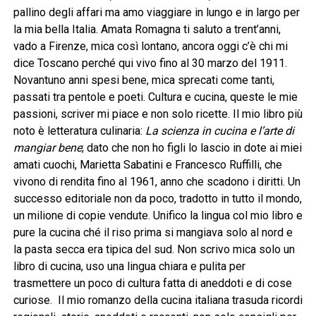
pallino degli affari ma amo viaggiare in lungo e in largo per
la mia bella Italia. Amata Romagna ti saluto a trent’anni,
vado a Firenze, mica così lontano, ancora oggi c’è chi mi
dice Toscano perché qui vivo fino al 30 marzo del 1911.
Novantuno anni spesi bene, mica sprecati come tanti,
passati tra pentole e poeti. Cultura e cucina, queste le mie
passioni, scriver mi piace e non solo ricette. Il mio libro più
noto è letteratura culinaria:
La scienza in cucina e l’arte di
mangiar bene
; dato che non ho figli lo lascio in dote ai miei
amati cuochi, Marietta Sabatini e Francesco Ruffilli, che
vivono di rendita fino al 1961, anno che scadono i diritti. Un
successo editoriale non da poco, tradotto in tutto il mondo,
un milione di copie vendute. Unifico la lingua col mio libro e
pure la cucina ché il riso prima si mangiava solo al nord e
la pasta secca era tipica del sud. Non scrivo mica solo un
libro di cucina, uso una lingua chiara e pulita per
trasmettere un poco di cultura fatta di aneddoti e di cose
curiose. Il mio romanzo della cucina italiana trasuda ricordi