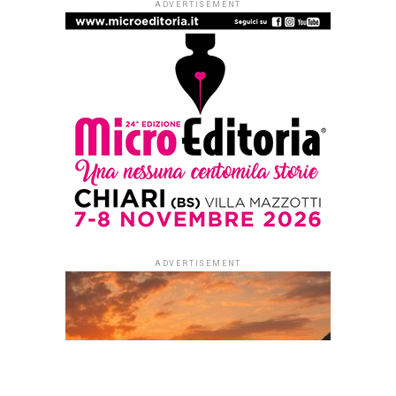
LO ZIBALDONE - RECENSIONI
’70 profumi
Published
5 giorni ago
on
3 Agosto 2026
By
Redazione Leggere:tutti
Ogni odore una storia:
giochi, musica, sport, tv,
cinema degli anni più felici
in settanta racconti
di Giorgio Billeri
(prefazioni di Carlo Conti e
Luca Salvetti)
Settanta racconti per
rivivere gli anni Settanta