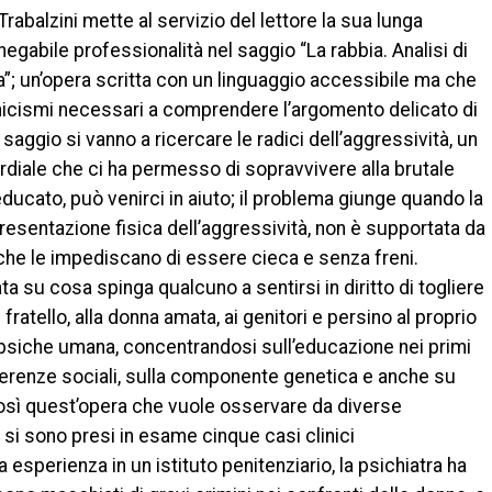
rabalzini mette al servizio del lettore la sua lunga
negabile professionalità nel saggio “La rabbia. Analisi di
a”; un’opera scritta con un linguaggio accessibile ma che
cnicismi necessari a comprendere l’argomento delicato di
el saggio si vanno a ricercare le radici dell’aggressività, un
rdiale che ci ha permesso di sopravvivere alla brutale
ducato, può venirci in aiuto; il problema giunge quando la
presentazione fisica dell’aggressività, non è supportata da
 che le impediscano di essere cieca e senza freni.
ata su cosa spinga qualcuno a sentirsi in diritto di togliere
 fratello, alla donna amata, ai genitori e persino al proprio
la psiche umana, concentrandosi sull’educazione nei primi
ingerenze sociali, sulla componente genetica e anche su
così quest’opera che vuole osservare da diverse
o si sono presi in esame cinque casi clinici
 esperienza in un istituto penitenziario, la psichiatra ha