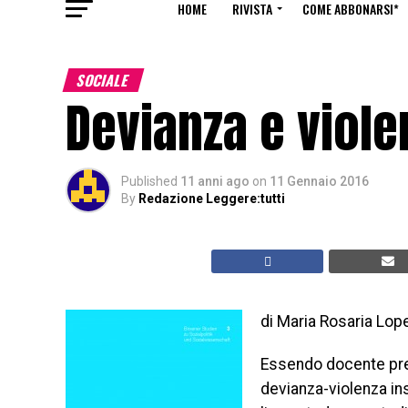
HOME
RIVISTA
COME ABBONARSI*
SOCIALE
Devianza e viole
Published
11 anni ago
on
11 Gennaio 2016
By
Redazione Leggere:tutti
di Maria Rosaria Lop
Essendo docente pres
devianza-violenza ins