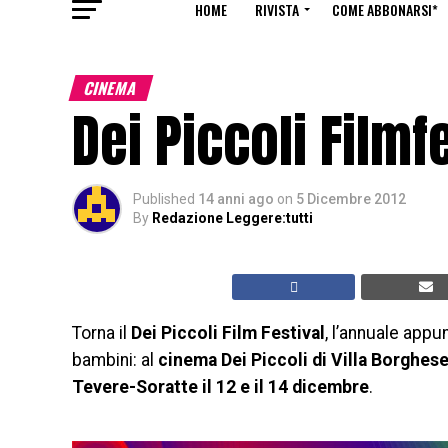
HOME
RIVISTA
COME ABBONARSI*
CINEMA
Dei Piccoli Filmf
Published
14 anni ago
on
5 Dicembre 2012
By
Redazione Leggere:tutti
Torna il
Dei Piccoli Film Festival
, l’annuale appu
bambini: al
cinema Dei Piccoli di Villa Borghes
Tevere-Soratte il 12 e il 14 dicembre
.