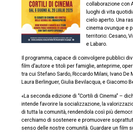
collaborazione con A
luoghi di vita quotid
cielo aperto. Una ras
cinema ovunque e per
territorio: Cesano, V
e Labaro.
Il programma, capace di coinvolgere pubblici diver
film d’autore e titoli per famiglie, anteprime, op
tra cui Stefano Sardo, Riccardo Milani, Ivano De 
Laura Berlinguer, Giulia Bevilacqua, e Giacomo B
«La seconda edizione di “Cortili di Cinema” – dic
intende favorire la socializzazione, la valorizzaz
di tutta la comunità, rendendola così più democra
cerchiamo di sostenere e promuovere soprattutto
senso delle nostre comunità. Guardare un film s