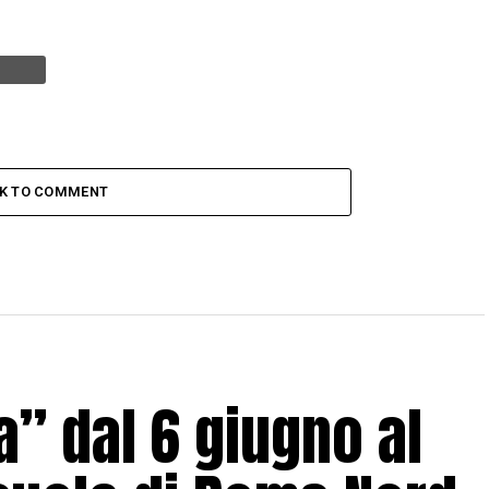
CK TO COMMENT
a” dal 6 giugno al