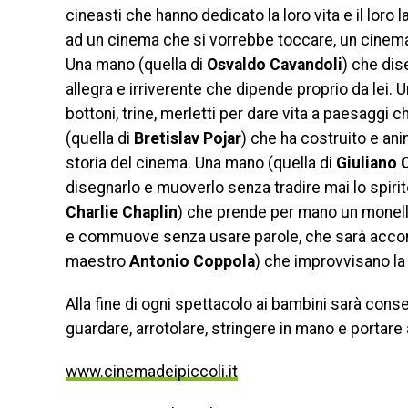
cineasti che hanno dedicato la loro vita e il loro l
ad un cinema che si vorrebbe toccare, un cinem
Una mano (quella di
Osvaldo Cavandoli
) che dis
allegra e irriverente che dipende proprio da lei. 
bottoni, trine, merletti per dare vita a paesaggi 
(quella di
Bretislav Pojar
) che ha costruito e an
storia del cinema. Una mano (quella di
Giuliano 
disegnarlo e muoverlo senza tradire mai lo spiri
Charlie Chaplin
) che prende per mano un monello 
e commuove senza usare parole, che sarà accomp
maestro
Antonio Coppola
) che improvvisano la
Alla fine di ogni spettacolo ai bambini sarà cons
guardare, arrotolare, stringere in mano e portare
www.cinemadeipiccoli.it