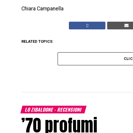
Chiara Campanella
RELATED TOPICS:
CLI
LO ZIBALDONE - RECENSIONI
’70 profumi