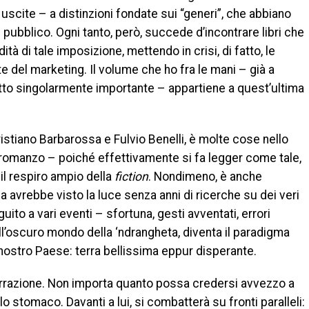
uscite – a distinzioni fondate sui “generi”, che abbiano
pubblico. Ogni tanto, però, succede d’incontrare libri che
dità di tale imposizione, mettendo in crisi, di fatto, le
e del marketing. Il volume che ho fra le mani – già a
tto singolarmente importante – appartiene a quest’ultima
Cristiano Barbarossa e Fulvio Benelli, è molte cose nello
romanzo – poiché effettivamente si fa legger come tale,
 il respiro ampio della
fiction
. Nondimeno, è anche
avrebbe visto la luce senza anni di ricerche su dei veri
eguito a vari eventi – sfortuna, gesti avventati, errori
l’oscuro mondo della ‘ndrangheta, diventa il paradigma
nostro Paese: terra bellissima eppur disperante.
 narrazione. Non importa quanto possa credersi avvezzo a
lo stomaco. Davanti a lui, si combatterà su fronti paralleli: