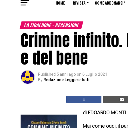
HOME
RIVISTA
COME ABBONARSI*
LO ZIBALDONE - RECENSIONI
Crimine infinito.
e del bene
Published
5 anni ago
on
6 Luglio 2021
By
Redazione Leggere:tutti
di EDOARDO MONTI
Mai come oggi, il p