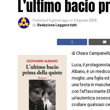
L’ultimo bacio p
Published
3 giorni ago
on
5 Agosto 2026
By
Redazione Leggere:tutti
di Chiara Campanell
Luca, il protagonist
Albano, è un medico
moglie, una figlia ed
una festa in maschera
con l’affascinante E
un’autentica ossessio
crollare qualsiasi ce