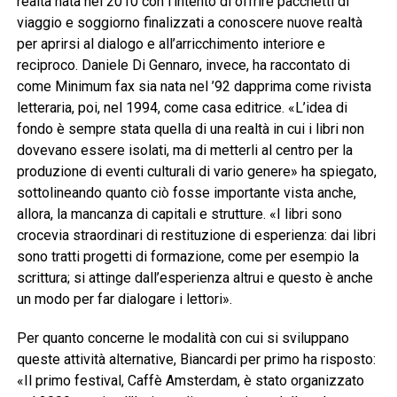
realtà nata nel 2010 con l’intento di offrire pacchetti di
viaggio e soggiorno finalizzati a conoscere nuove realtà
per aprirsi al dialogo e all’arricchimento interiore e
reciproco. Daniele Di Gennaro, invece, ha raccontato di
come Minimum fax sia nata nel ’92 dapprima come rivista
letteraria, poi, nel 1994, come casa editrice. «L’idea di
fondo è sempre stata quella di una realtà in cui i libri non
dovevano essere isolati, ma di metterli al centro per la
produzione di eventi culturali di vario genere» ha spiegato,
sottolineando quanto ciò fosse importante vista anche,
allora, la mancanza di capitali e strutture. «I libri sono
crocevia straordinari di restituzione di esperienza: dai libri
sono tratti progetti di formazione, come per esempio la
scrittura; si attinge dall’esperienza altrui e questo è anche
un modo per far dialogare i lettori».
Per quanto concerne le modalità con cui si sviluppano
queste attività alternative, Biancardi per primo ha risposto:
«Il primo festival, Caffè Amsterdam, è stato organizzato