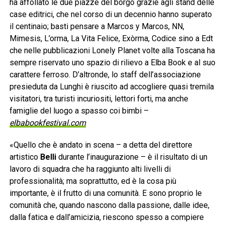
ha affollato le due piazze del borgo grazie agli stand delle
case editrici, che nel corso di un decennio hanno superato
il centinaio; basti pensare a Marcos y Marcos, NN,
Mimesis, L’orma, La Vita Felice, Exòrma, Codice sino a Edt
che nelle pubblicazioni Lonely Planet volte alla Toscana ha
sempre riservato uno spazio di rilievo a Elba Book e al suo
carattere ferroso. D’altronde, lo staff dell’associazione
presieduta da Lunghi è riuscito ad accogliere quasi tremila
visitatori, tra turisti incuriositi, lettori forti, ma anche
famiglie del luogo a spasso coi bimbi –
elbabookfestival.com
«Quello che è andato in scena – a detta del direttore
artistico
Belli
durante l’inaugurazione – è il risultato di un
lavoro di squadra che ha raggiunto alti livelli di
professionalità; ma soprattutto, ed è la cosa più
importante, è il frutto di una comunità. E sono proprio le
comunità che, quando nascono dalla passione, dalle idee,
dalla fatica e dall’amicizia, riescono spesso a compiere