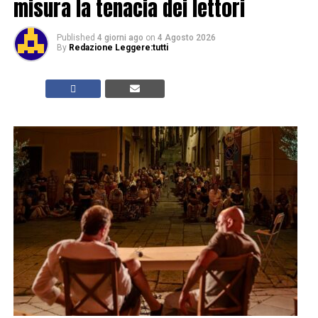
misura la tenacia dei lettori
Published
4 giorni ago
on
4 Agosto 2026
By
Redazione Leggere:tutti