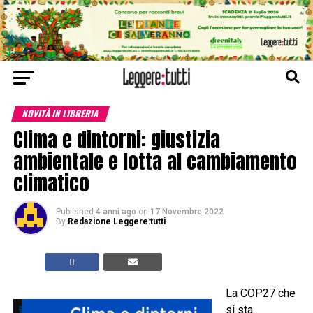
NOVITÀ IN LIBRERIA
Clima e dintorni: giustizia
ambientale e lotta al cambiamento
climatico
Published
4 anni ago
on
17 Novembre 2022
By
Redazione Leggere:tutti
La COP27 che
si sta