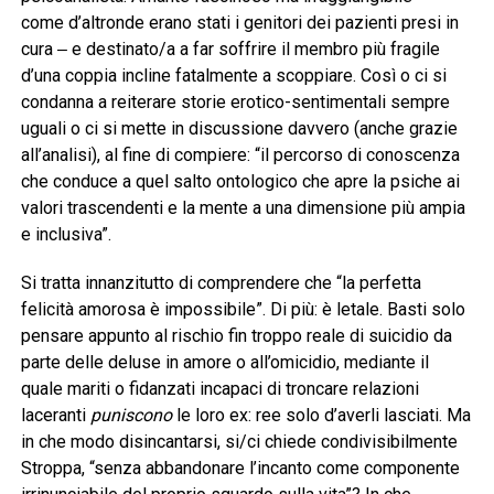
come d’altronde erano stati i genitori dei pazienti presi in
cura ‒ e destinato/a a far soffrire il membro più fragile
d’una coppia incline fatalmente a scoppiare. Così o ci si
condanna a reiterare storie erotico-sentimentali sempre
uguali o ci si mette in discussione davvero (anche grazie
all’analisi), al fine di compiere: “il percorso di conoscenza
che conduce a quel salto ontologico che apre la psiche ai
valori trascendenti e la mente a una dimensione più ampia
e inclusiva”.
Si tratta innanzitutto di comprendere che “la perfetta
felicità amorosa è impossibile”. Di più: è letale. Basti solo
pensare appunto al rischio fin troppo reale di suicidio da
parte delle deluse in amore o all’omicidio, mediante il
quale mariti o fidanzati incapaci di troncare relazioni
laceranti
puniscono
le loro ex: ree solo d’averli lasciati. Ma
in che modo disincantarsi, si/ci chiede condivisibilmente
Stroppa, “senza abbandonare l’incanto come componente