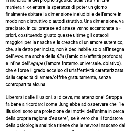
irrinunciabile del proprio sguardo sulla vita”? In che
maniera ri-orientare la speranza di poter un giorno
finalmente abitare la dimensione ineludibile dell’amore in
modo non distruttivo o autodistruttivo. Una dimensione, va
precisato, in cui pretese ed attese vanno accantonate a -
priori, costituendo giusto queste ultime gli ostacoli
maggiori per la nascita e la crescita di un amore autentico,
che, sia detto per inciso, non è declinabile solo all’insegna
dell’
eros
, ma anche della
filìa
(l’amicizia/affinità profonda)
e infine dell’
agape
(l’amore fraterno, universale, oblativo),
che è forse il grado eccelso di un’affettività caratterizzata
dalla capacità di amare/offrire gratuitamente, senza
contropartita alcuna.
Liberarsi dalle illusioni, si diceva, ma attenzione! Stroppa
fa bene a ricordarci come Jung ebbe ad osservare che: “le
illusioni sono una proiezione dei motivi dell’anima in cerca
della propria ragione d’essere”, se è vero che il fondatore
della psicologia analitica ritiene che le nevrosi nascano dal