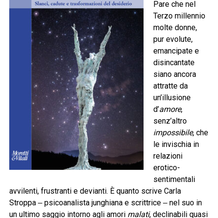
Pare che nel
Terzo millennio
molte donne,
pur evolute,
emancipate e
disincantate
siano ancora
attratte da
un’illusione
d’
amore
,
senz’altro
impossibile
, che
le invischia in
relazioni
erotico-
sentimentali
avvilenti, frustranti e devianti. È quanto scrive Carla
Stroppa ‒ psicoanalista junghiana e scrittrice ‒ nel suo in
un ultimo saggio intorno agli amori
malati
, declinabili quasi