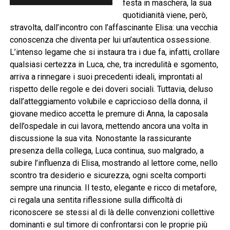
festa in maschera, la sua
quotidianità viene, però,
stravolta, dall’incontro con l’affascinante Elisa: una vecchia
conoscenza che diventa per lui un’autentica ossessione.
L’intenso legame che si instaura tra i due fa, infatti, crollare
qualsiasi certezza in Luca, che, tra incredulità e sgomento,
arriva a rinnegare i suoi precedenti ideali, improntati al
rispetto delle regole e dei doveri sociali. Tuttavia, deluso
dall’atteggiamento volubile e capriccioso della donna, il
giovane medico accetta le premure di Anna, la caposala
dell’ospedale in cui lavora, mettendo ancora una volta in
discussione la sua vita. Nonostante la rassicurante
presenza della collega, Luca continua, suo malgrado, a
subire l’influenza di Elisa, mostrando al lettore come, nello
scontro tra desiderio e sicurezza, ogni scelta comporti
sempre una rinuncia. Il testo, elegante e ricco di metafore,
ci regala una sentita riflessione sulla difficoltà di
riconoscere se stessi al di là delle convenzioni collettive
dominanti e sul timore di confrontarsi con le proprie più