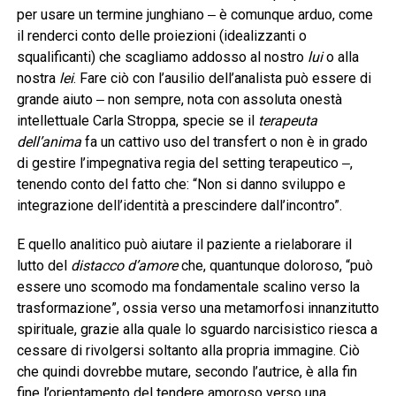
per usare un termine junghiano ‒ è comunque arduo, come
il renderci conto delle proiezioni (idealizzanti o
squalificanti) che scagliamo addosso al nostro
lui
o alla
nostra
lei
. Fare ciò con l’ausilio dell’analista può essere di
grande aiuto ‒ non sempre, nota con assoluta onestà
intellettuale Carla Stroppa, specie se il
terapeuta
dell’anima
fa un cattivo uso del transfert o non è in grado
di gestire l’impegnativa regia del setting terapeutico ‒,
tenendo conto del fatto che: “Non si danno sviluppo e
integrazione dell’identità a prescindere dall’incontro”.
E quello analitico può aiutare il paziente a rielaborare il
lutto del
distacco d’amore
che, quantunque doloroso, “può
essere uno scomodo ma fondamentale scalino verso la
trasformazione”, ossia verso una metamorfosi innanzitutto
spirituale, grazie alla quale lo sguardo narcisistico riesca a
cessare di rivolgersi soltanto alla propria immagine. Ciò
che quindi dovrebbe mutare, secondo l’autrice, è alla fin
fine l’orientamento del tendere amoroso verso una