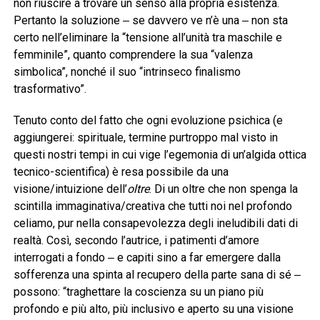
non riuscire a trovare un senso alla propria esistenza.
Pertanto la soluzione ‒ se davvero ve n’è una ‒ non sta
certo nell’eliminare la “tensione all’unità tra maschile e
femminile”, quanto comprendere la sua “valenza
simbolica”, nonché il suo “intrinseco finalismo
trasformativo”.
Tenuto conto del fatto che ogni evoluzione psichica (e
aggiungerei: spirituale, termine purtroppo mal visto in
questi nostri tempi in cui vige l’egemonia di un’algida ottica
tecnico-scientifica) è resa possibile da una
visione/intuizione dell’
oltre
. Di un oltre che non spenga la
scintilla immaginativa/creativa che tutti noi nel profondo
celiamo, pur nella consapevolezza degli ineludibili dati di
realtà. Così, secondo l’autrice, i patimenti d’amore
interrogati a fondo ‒ e capiti sino a far emergere dalla
sofferenza una spinta al recupero della parte sana di sé ‒
possono: “traghettare la coscienza su un piano più
profondo e più alto, più inclusivo e aperto su una visione