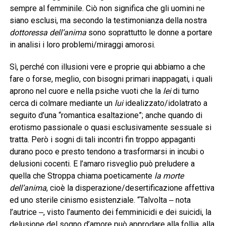
sempre al femminile. Ciò non significa che gli uomini ne
siano esclusi, ma secondo la testimonianza della nostra
dottoressa dell’anima
sono soprattutto le donne a portare
in analisi i loro problemi/miraggi amorosi.
Sì, perché con illusioni vere e proprie qui abbiamo a che
fare o forse, meglio, con bisogni primari inappagati, i quali
aprono nel cuore e nella psiche vuoti che la
lei
di turno
cerca di colmare mediante un
lui
idealizzato/idolatrato a
seguito d’una “romantica esaltazione”; anche quando di
erotismo passionale o quasi esclusivamente sessuale si
tratta. Però i sogni di tali incontri fin troppo appaganti
durano poco e presto tendono a trasformarsi in incubi o
delusioni cocenti. E l’amaro risveglio può preludere a
quella che Stroppa chiama poeticamente
la morte
dell’anima
, cioè la disperazione/desertificazione affettiva
ed uno sterile cinismo esistenziale. “Talvolta ‒ nota
l’autrice ‒, visto l’aumento dei femminicidi e dei suicidi, la
delusione del sogno d’amore può approdare alla follia, alla