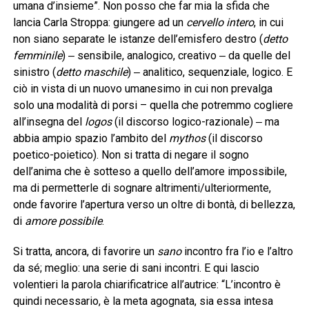
umana d’insieme”. Non posso che far mia la sfida che
lancia Carla Stroppa: giungere ad un
cervello intero
, in cui
non siano separate le istanze dell’emisfero destro (
detto
femminile
) ‒ sensibile, analogico, creativo ‒ da quelle del
sinistro (
detto maschile
) ‒ analitico, sequenziale, logico. E
ciò in vista di un nuovo umanesimo in cui non prevalga
solo una modalità di porsi – quella che potremmo cogliere
all’insegna del
logos
(il discorso logico-razionale) ‒ ma
abbia ampio spazio l’ambito del
mythos
(il discorso
poetico-poietico). Non si tratta di negare il sogno
dell’anima che è sotteso a quello dell’amore impossibile,
ma di permetterle di sognare altrimenti/ulteriormente,
onde favorire l’apertura verso un oltre di bontà, di bellezza,
di
amore possibile
.
Si tratta, ancora, di favorire un
sano
incontro fra l’io e l’altro
da sé; meglio: una serie di sani incontri. E qui lascio
volentieri la parola chiarificatrice all’autrice: “L’incontro è
quindi necessario, è la meta agognata, sia essa intesa