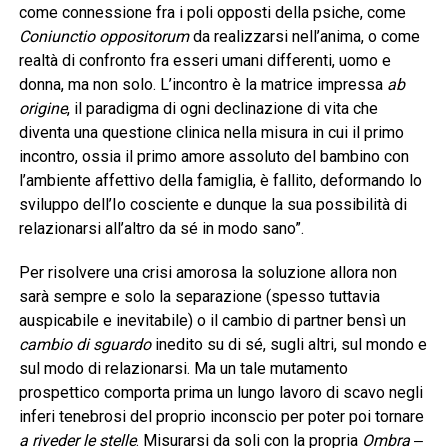
come connessione fra i poli opposti della psiche, come
Coniunctio oppositorum
da realizzarsi nell’anima, o come
realtà di confronto fra esseri umani differenti, uomo e
donna, ma non solo. L’incontro è la matrice impressa
ab
origine
, il paradigma di ogni declinazione di vita che
diventa una questione clinica nella misura in cui il primo
incontro, ossia il primo amore assoluto del bambino con
l’ambiente affettivo della famiglia, è fallito, deformando lo
sviluppo dell’Io cosciente e dunque la sua possibilità di
relazionarsi all’altro da sé in modo sano”.
Per risolvere una crisi amorosa la soluzione allora non
sarà sempre e solo la separazione (spesso tuttavia
auspicabile e inevitabile) o il cambio di partner bensì un
cambio di sguardo
inedito su di sé, sugli altri, sul mondo e
sul modo di relazionarsi. Ma un tale mutamento
prospettico comporta prima un lungo lavoro di scavo negli
inferi tenebrosi del proprio inconscio per poter poi tornare
a riveder le stelle
. Misurarsi da soli con la propria
Ombra
‒