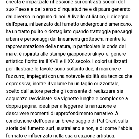
onesta e imparziale riflessione sui contrasti sociali del
suo Paese e del senso d’inquietudine e di paura generato
dal diverso in ognuno di noi. A livello stilistico, il disegno
dell’opera, influenzato dal fumetto underground americano,
ha un tratto pulito e dettagliato quando tratteggia paesaggi
urbani e personaggi dai lineamenti grotteschi, mentre la
rappresentazione della natura, in particolare le onde del
mare, è ispirata alle stampe giapponesi ukiyo-e, genere
artistico fiorito tra il XVII e il XX secolo. I colori utilizzati
per illustrare le tavole sono soltanto due, il marrone e
l’azzurro, impiegati con una notevole abilità sia tecnica che
espressiva; inoltre il volume ha un taglio orizzontale,
scelto dall’autore perché gli consente di realizzare sia
sequenze ravvicinate sia vignette lunghe e complesse a
doppia pagina, ideali per alleggerire la narrazione e
descrivere momenti di approfondimento narrativo. A
conclusione dell’opera un breve saggio di Pat Grant sulla
storia del fumetto surf, australiano e non, e di come l’abbia
formato e influenzato nella sua creazione artistica.