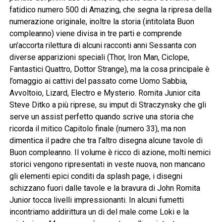
fatidico numero 500 di Amazing, che segna la ripresa della
numerazione originale, inoltre la storia (intitolata Buon
compleanno) viene divisa in tre parti e comprende
un’accorta rilettura di alcuni racconti anni Sessanta con
diverse apparizioni speciali (Thor, Iron Man, Ciclope,
Fantastici Quattro, Dottor Strange), ma la cosa principale è
l’omaggio ai cattivi del passato come Uomo Sabbia,
Avvoltoio, Lizard, Electro e Mysterio. Romita Junior cita
Steve Ditko a più riprese, su imput di Straczynsky che gli
serve un assist perfetto quando scrive una storia che
ricorda il mitico Capitolo finale (numero 33), ma non
dimentica il padre che tra l’altro disegna alcune tavole di
Buon compleanno. Il volume è ricco di azione, molti nemici
storici vengono ripresentati in veste nuova, non mancano
gli elementi epici conditi da splash page, i disegni
schizzano fuori dalle tavole e la bravura di John Romita
Junior tocca livelli impressionanti. In alcuni fumetti
incontriamo addirittura un di del male come Loki e la