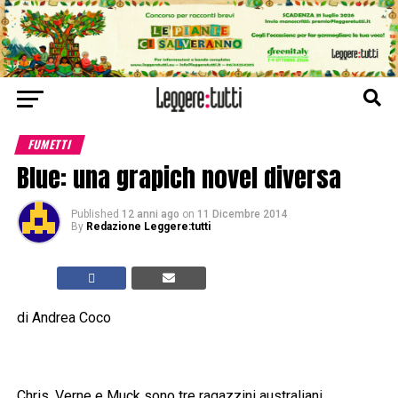
FUMETTI
Blue: una grapich novel diversa
Published
12 anni ago
on
11 Dicembre 2014
By
Redazione Leggere:tutti
di Andrea Coco
Chris, Verne e Muck sono tre ragazzini australiani