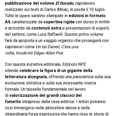
pubblicazione del volume
El Dorado
, capolavoro
realizzato sui testi di Carlos Albiac, in uscita il 10 luglio.
Tutte le opere saranno stampate in
edizioni in formato
A4
, caratterizzate da
copertina rigida
con dorso in imitlin
e arricchite da
contenuti extra
e presentazioni di esperti
del settore, come Luca Raffaelli. Questo primo volume
farà da apripista a un viaggio organico che proseguirà con
capolavori come
Un tal Daneri
,
C’era una
volta
,
Incubi
ed
Edgar Allan Poe
.
Con questa iniziativa editoriale, Edizioni NPE
intende
celebrare la figura di un gigante della
letteratura disegnata
, offrendo una panoramica sulla sua
evoluzione stilistica e sulla sua incessante ricerca
formale. Un tassello fondamentale nel lavoro
di
valorizzazione dei grandi classici del
fumetto
intrapreso dalla casa editrice. I lettori potranno
così immergersi nelle atmosfere dense e nella
straordinaria forza espressiva che hanno reso le storie di