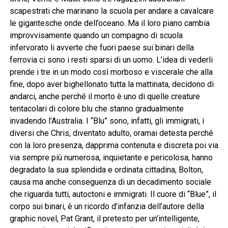
scapestrati che marinano la scuola per andare a cavalcare
le gigantesche onde dell’oceano. Ma il loro piano cambia
improvvisamente quando un compagno di scuola
infervorato li avverte che fuori paese sui binari della
ferrovia ci sono i resti sparsi di un uomo. L’idea di vederli
prende i tre in un modo così morboso e viscerale che alla
fine, dopo aver bighellonato tutta la mattinata, decidono di
andarci, anche perché il morto è uno di quelle creature
tentacolari di colore blu che stanno gradualmente
invadendo l’Australia. I “Blu” sono, infatti, gli immigrati, i
diversi che Chris, diventato adulto, oramai detesta perché
con la loro presenza, dapprima contenuta e discreta poi via
via sempre più numerosa, inquietante e pericolosa, hanno
degradato la sua splendida e ordinata cittadina, Bolton,
causa ma anche conseguenza di un decadimento sociale
che riguarda tutti, autoctoni e immigrati. Il cuore di “Blue”, il
corpo sui binari, è un ricordo d’infanzia dell’autore della
graphic novel, Pat Grant, il pretesto per un’intelligente,