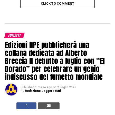
CLICK TO COMMENT
FUMETTI
Edizioni NPE pubblicherà una
collana dedicata ad Alberto
Breccia Il debutto a luglio con “El
Dorado” per celebrare un genio
indiscusso del fumetto mondiale
Published
1 mese ago
on
2 Luglio 2026
By
Redazione Leggere:tutti