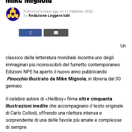
Published
6 mesi ago
on
11 Febbraio 2026
By
Redazione Leggere:tutti
Un
classico della letteratura mondiale incontra uno degli
immaginari più riconoscibili del fumetto contemporaneo:
Edizioni NPE ha aperto il nuovo anno pubblicando
Pinocchio
illustrato da Mike Mignola
, in libreria dal 30
gennaio.
Il celebre autore di «Hellboy
»
firma
oltre
cinquanta
illustrazioni
inedite
che accompagnano il testo originale
di Carlo Collodi, offrendo una rilettura intensa e
sorprendente di una delle favole più amate e complesse
di sempre.