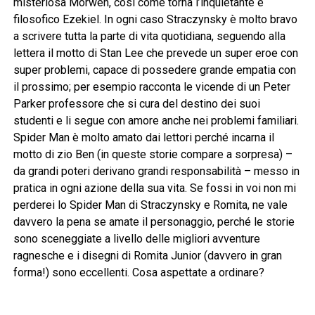
misteriosa Morwen, così come torna l’inquietante e
filosofico Ezekiel. In ogni caso Straczynsky è molto bravo
a scrivere tutta la parte di vita quotidiana, seguendo alla
lettera il motto di Stan Lee che prevede un super eroe con
super problemi, capace di possedere grande empatia con
il prossimo; per esempio racconta le vicende di un Peter
Parker professore che si cura del destino dei suoi
studenti e li segue con amore anche nei problemi familiari.
Spider Man è molto amato dai lettori perché incarna il
motto di zio Ben (in queste storie compare a sorpresa) –
da grandi poteri derivano grandi responsabilità – messo in
pratica in ogni azione della sua vita. Se fossi in voi non mi
perderei lo Spider Man di Straczynsky e Romita, ne vale
davvero la pena se amate il personaggio, perché le storie
sono sceneggiate a livello delle migliori avventure
ragnesche e i disegni di Romita Junior (davvero in gran
forma!) sono eccellenti. Cosa aspettate a ordinare?