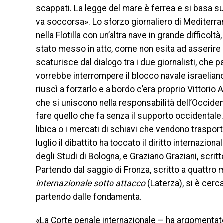
scappati. La legge del mare è ferrea e si basa sul
va soccorsa». Lo sforzo giornaliero di Mediterra
nella Flotilla con un’altra nave in grande difficolt
stato messo in atto, come non esita ad asserire 
scaturisce dal dialogo tra i due giornalisti, che par
vorrebbe interrompere il blocco navale israeliano
riuscì a forzarlo e a bordo c’era proprio Vittorio 
che si uniscono nella responsabilità dell’Occiden
fare quello che fa senza il supporto occidentale.
libica o i mercati di schiavi che vendono trasport
luglio il dibattito ha toccato il diritto internazi
degli Studi di Bologna, e Graziano Graziani, scrit
Partendo dal saggio di Fronza, scritto a quattro
internazionale sotto attacco
(Laterza), si è cerca
partendo dalle fondamenta.
«La Corte penale internazionale – ha argomenta