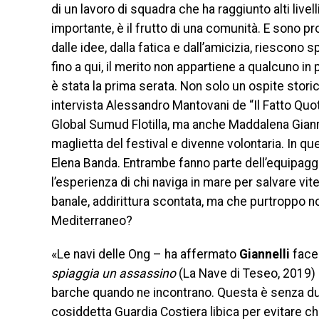
di un lavoro di squadra che ha raggiunto alti livel
importante, è il frutto di una comunità. E sono 
dalle idee, dalla fatica e dall’amicizia, riescono
fino a qui, il merito non appartiene a qualcuno in
è stata la prima serata. Non solo un ospite stor
intervista Alessandro Mantovani de “Il Fatto Quot
Global Sumud Flotilla, ma anche Maddalena Giann
maglietta del festival e divenne volontaria. In q
Elena Banda. Entrambe fanno parte dell’equipaggi
l’esperienza di chi naviga in mare per salvare v
banale, addirittura scontata, ma che purtroppo no
Mediterraneo?
«Le navi delle Ong – ha affermato
Giannelli
facen
spiaggia un assassino
(La Nave di Teseo, 2019) 
barche quando ne incontrano. Questa è senza dub
cosiddetta Guardia Costiera libica per evitare che