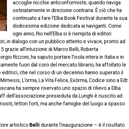
accoglie nicchie anticonformiste, quando naviga
ostinatamente in direzione contraria. È ciò che ha
continuato a fare l’Elba Book Festival durante la sua
dodicesima edizione dedicata ai naviganti. Come
ogni anno, Rio nell’Elba si è riempita di editori
uttori, in dialogo con un pubblico attento e vivace, pronto ad
5 grazie all’intuizione di Marco Belli, Roberta
io Rizzoni, ha saputo portare l’isola intera in Italia e in
mente fuori dal coro del mercato librario, ha affollato le
 editrici, che nel corso di un decennio hanno superato il
Mimesis, L’orma, La Vita Felice, Exòrma, Codice sino a Edt
Toscana ha sempre riservato uno spazio di rilievo a Elba
taff dell’associazione presieduta da Lunghi è riuscito ad
uriositi, lettori forti, ma anche famiglie del luogo a spasso
tore artistico
Belli
durante l’inaugurazione – è il risultato