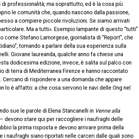
li di professionalità; ma soprattutto, ed è la cosa più
proprio le comunità che, quando nascono dalla passione,
 spesso a compiere piccole rivoluzioni. Se siamo arrivati
 particolare. Ma a tutti». Esempio lampante di questo “tutti”
ico come Stefano Lamorgese, giornalista di “Report”, che
idiano”, tornando a parlare della sua esperienza sulla
elli. Giovane laureanda, qualche anno fa chiese una
uesta dodicesima edizione, invece, è salita sul palco con
o di terra di Mediterranea Firenze e hanno raccontato
ite. Cercano di rispondere a una domanda che appare
n lo è affatto: a che cosa servono le navi delle Ong nel
do sue le parole di Elena Stancanelli in
Venne alla
– devono stare qui per raccogliere i naufraghi delle
bio la prima risposta e devono arrivare prima della
 i naufraghi siano riportati nelle carceri dalle quali sono