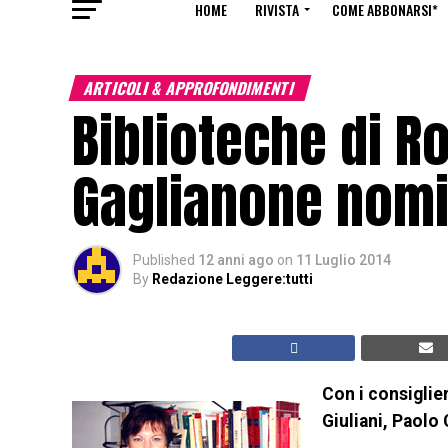
HOME
RIVISTA
COME ABBONARSI*
ARTICOLI & APPROFONDIMENTI
Biblioteche di R
Gaglianone nomi
Published
12 anni ago
on
11 Luglio 2014
By
Redazione Leggere:tutti
Con i consiglie
Giuliani, Paolo