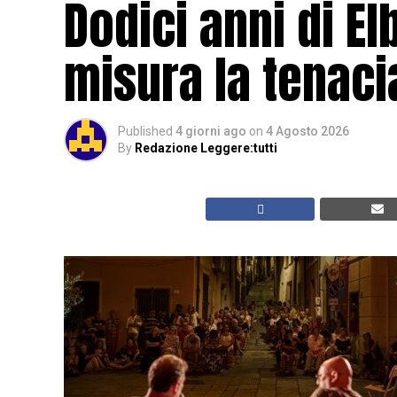
Dodici anni di El
misura la tenacia
Published
4 giorni ago
on
4 Agosto 2026
By
Redazione Leggere:tutti