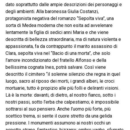
dato soprattutto dalle ampie descrizioni dei personaggi e
degli ambienti. Alla baronessa Giulia Costanzi,
protagonista negativa del romanzo “Sepolta viva”, una
sorta di Medea moderna che non esita ad avvelenare
lentamente la figlia di sedici anni Maria e che viene
descritta di bellezza straordinaria, ma di natura violenta e
appassionata, fa da contrappunto il marito assassino di
Clara, sepolta viva nel “Bacio di una morta”, che solo
l’amore incondizionato del fratello Alfonso e della
bellissima cognata Ines, potrà salvare. Così viene
descritto il cimitero “il solenne silenzio che regna in quel
luogo, sacro al riposo dei morti, i grandi alberi, le croci
mortuarie, tutto è propizio alle più folli e deliranti visioni.
Là è la morte: davanti, di dietro, al nostro fianco, sotto i
nostri passi, sotto l’erba che calpestiamo; è impossibile
sottrarsi al suo pensiero. Anche l’uomo più forte, più
scettico trema, si sente il cuore stretto da una gelida
pressione. I monumenti assumono ai nostri occhi un
aspetto strano, fantastico, bizzarro; ombre vaghe, sfumate,