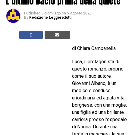
L’ultimo bacio prima della quiete
Published
5 giorni ago
on
5 Agosto 2026
By
Redazione Leggere:tutti
di Chiara Campanella
Luca, il protagonista di
questo romanzo, proprio
come il suo autore
Giovanni Albano, è un
medico e conduce
un’ordinaria ed agiata vita
borghese, con una moglie,
una figlia ed una brillante
carriera presso l’ospedale
di Norcia. Durante una
festa in maschera, la sua