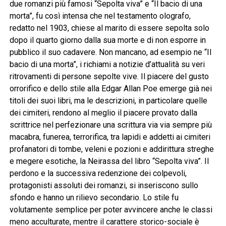
due romanzi più famosi “Sepolta viva” e “Il bacio di una
morta”, fu così intensa che nel testamento olografo,
redatto nel 1903, chiese al marito di essere sepolta solo
dopo il quarto giorno dalla sua morte e di non esporre in
pubblico il suo cadavere. Non mancano, ad esempio ne “Il
bacio di una morta”, i richiami a notizie d’attualità su veri
ritrovamenti di persone sepolte vive. Il piacere del gusto
orrorifico e dello stile alla Edgar Allan Poe emerge già nei
titoli dei suoi libri, ma le descrizioni, in particolare quelle
dei cimiteri, rendono al meglio il piacere provato dalla
scrittrice nel perfezionare una scrittura via via sempre più
macabra, funerea, terrorifica, tra lapidi e addetti ai cimiteri
profanatori di tombe, veleni e pozioni e addirittura streghe
e megere esotiche, la Neirassa del libro “Sepolta viva”. Il
perdono e la successiva redenzione dei colpevoli,
protagonisti assoluti dei romanzi, si inseriscono sullo
sfondo e hanno un rilievo secondario. Lo stile fu
volutamente semplice per poter avvincere anche le classi
meno acculturate, mentre il carattere storico-sociale è