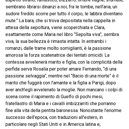
sembrano librarsi dinanzi a noi, fra le tombe, nell’aria; un
sudore freddo scorre per tutto il corpo, le labbra diventano
mute.” La bara, che si trova depositata nella cappella in
attesa della sepoltura, viene scoperchiata e Clara,
esattamente come Maria nel libro “Sepolta viva”, sembra
viva, la sua bellezza è rimasta intatta. In entrambi i
romanzi, dalle trame molto somiglianti, è la passione
amorosa la forza scatenatrice dei tentati omicidi. La
contessa avvelenerà marito e figlia, con la complicità della
perfida serva Rosalia per poter amare Fernando, “di una
passione selvaggia”, mentre nel “Bacio di una morte” è il
marito che fuggirà con l’amante e la figlia a Parigi, dopo
aver anch’egli avvelenato la moglie. Non mancano i colpi di
scena come il rapimento di Guelfo di pochi mesi,
fratellastro di Maria e i cavalli imbizzarriti che porranno
fine alla vita della pentita baronessa. Nonostante l’enorme
successo dell’epoca, con traduzioni all’estero, in
particolare negli Stati Uniti e in America latina e,