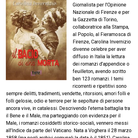
Giornalista per l’Opinione
Nazionale di Firenze e per
la Gazzetta di Torino,
collaboratrice alla Stampa,
al Popolo, al Fieramosca di
Firenze, Carolina Invernizio
divenne celebre per aver
diffuso in Italia la lettura
dei romanzi d’appendice o
feuilleton, avendo scritto
ben 123 romanzi. I temi
ricorrenti e ripetitivi sono
sempre delitti, tradimenti, vendette, ritorsioni, amori folli e
folli gelosie, odio e terrore per le sepolture di persone
ancora vive, in catalessi. Descrivendo l’eterna battaglia tra
il Bene e il Male, ma parteggiando con evidenza per il
Male, i romanzi cosiddetti storico-sociali, vennero messi
all’Indice da parte del Vaticano. Nata a Voghera il 28 marzo
1858 (ma negli archivi comunali la data è il 1851), Carolina