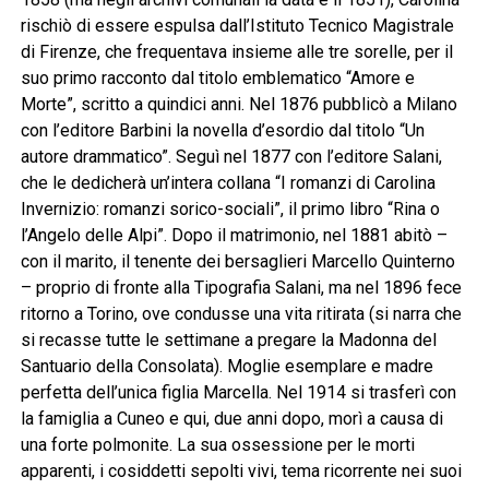
rischiò di essere espulsa dall’Istituto Tecnico Magistrale
di Firenze, che frequentava insieme alle tre sorelle, per il
suo primo racconto dal titolo emblematico “Amore e
Morte”, scritto a quindici anni. Nel 1876 pubblicò a Milano
con l’editore Barbini la novella d’esordio dal titolo “Un
autore drammatico”. Seguì nel 1877 con l’editore Salani,
che le dedicherà un’intera collana “I romanzi di Carolina
Invernizio: romanzi sorico-sociali”, il primo libro “Rina o
l’Angelo delle Alpi”. Dopo il matrimonio, nel 1881 abitò –
con il marito, il tenente dei bersaglieri Marcello Quinterno
– proprio di fronte alla Tipografia Salani, ma nel 1896 fece
ritorno a Torino, ove condusse una vita ritirata (si narra che
si recasse tutte le settimane a pregare la Madonna del
Santuario della Consolata). Moglie esemplare e madre
perfetta dell’unica figlia Marcella. Nel 1914 si trasferì con
la famiglia a Cuneo e qui, due anni dopo, morì a causa di
una forte polmonite. La sua ossessione per le morti
apparenti, i cosiddetti sepolti vivi, tema ricorrente nei suoi