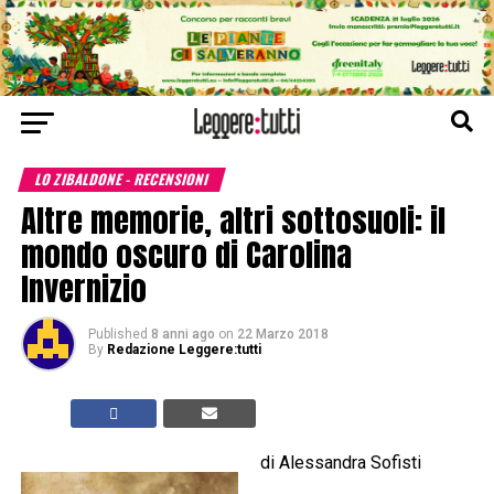
LO ZIBALDONE - RECENSIONI
Altre memorie, altri sottosuoli: il
mondo oscuro di Carolina
Invernizio
Published
8 anni ago
on
22 Marzo 2018
By
Redazione Leggere:tutti
di Alessandra Sofisti