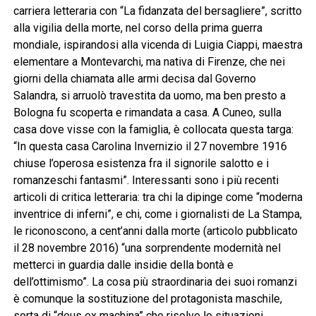
carriera letteraria con “La fidanzata del bersagliere”, scritto
alla vigilia della morte, nel corso della prima guerra
mondiale, ispirandosi alla vicenda di Luigia Ciappi, maestra
elementare a Montevarchi, ma nativa di Firenze, che nei
giorni della chiamata alle armi decisa dal Governo
Salandra, si arruolò travestita da uomo, ma ben presto a
Bologna fu scoperta e rimandata a casa. A Cuneo, sulla
casa dove visse con la famiglia, è collocata questa targa:
“In questa casa Carolina Invernizio il 27 novembre 1916
chiuse l’operosa esistenza fra il signorile salotto e i
romanzeschi fantasmi”. Interessanti sono i più recenti
articoli di critica letteraria: tra chi la dipinge come “moderna
inventrice di inferni”, e chi, come i giornalisti de La Stampa,
le riconoscono, a cent’anni dalla morte (articolo pubblicato
il 28 novembre 2016) “una sorprendente modernità nel
metterci in guardia dalle insidie della bontà e
dell’ottimismo”. La cosa più straordinaria dei suoi romanzi
è comunque la sostituzione del protagonista maschile,
sorta di “deus ex machina” che risolve le situazioni,